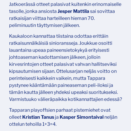
Jatkoerässä otteet palasivat kuitenkin erinomaiselle
tasolle, jonka ansiosta
Jesper Mattila
sai sovittaa
ratkaisijan viittaa harteilleen hieman 70.
peliminuutin täyttymisen jälkeen.
Kaukaloon kannattaa tiistaina odottaa erittäin
ratkaisunnälkäisiä sinioransseja. Joukkue osoitti
lauantaina upeaa paineensietokykyä erityisesti
johtoaseman kadottamisen jälkeen, jolloin
kirvesrintojen otteet palasivat vahvan hallitseviksi
kipsautumisen sijaan. Ottelusarjan neljäs voitto on
perinteisesti kaikkein vaikein, mutta Tappara
pystynee kääntämään paineaseman peli-iloksi ja
tämän kautta jälleen yhdeksi upeaksi suoritukseksi.
Varmistuuko välieräpaikka kotikannattajien edessä?
Tapparan playoffsien parhaat pistemiehet ovat
olleet
Kristian Tanus
ja
Kasper Simontaival
neljän
ottelun tehoilla 1+3=4.