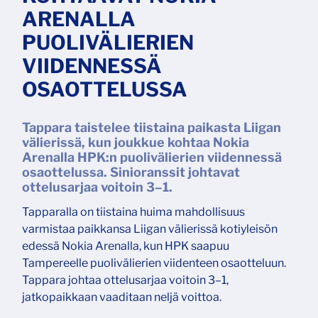
ARENALLA
PUOLIVÄLIERIEN
VIIDENNESSÄ
OSAOTTELUSSA
Tappara taistelee tiistaina paikasta Liigan
välierissä, kun joukkue kohtaa Nokia
Arenalla HPK:n puolivälierien viidennessä
osaottelussa. Sinioranssit johtavat
ottelusarjaa voitoin 3–1.
Tapparalla on tiistaina huima mahdollisuus
varmistaa paikkansa Liigan välierissä kotiyleisön
edessä Nokia Arenalla, kun HPK saapuu
Tampereelle puolivälierien viidenteen osaotteluun.
Tappara johtaa ottelusarjaa voitoin 3–1,
jatkopaikkaan vaaditaan neljä voittoa.