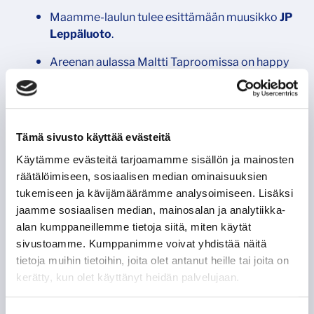
Maamme-laulun tulee esittämään muusikko
JP
Leppäluoto
​​​​​​​.
Areenan aulassa Maltti Taproomissa on happy
hour ennen jokaista Tapparan kotiottelua.
Happy houria vietetään tiistaina kello 17:00-
18:00 välisenä aikana.
Tämä sivusto käyttää evästeitä
Muistathan, että kätevin tapa matkustaa
Tapparan kotiotteluihin on Nysse. Nysse-
Käytämme evästeitä tarjoamamme sisällön ja mainosten
matkustusoikeus sisältyy kaikkiin Tapparan
räätälöimiseen, sosiaalisen median ominaisuuksien
ottelulippuihin ja kausikortteihin.
tukemiseen ja kävijämäärämme analysoimiseen. Lisäksi
Matkustusoikeus alkaa ottelupäivisin kolme
jaamme sosiaalisen median, mainosalan ja analytiikka-
tuntia ennen ottelun alkua ja päättyy viisi tuntia
alan kumppaneillemme tietoja siitä, miten käytät
ottelun aloitusajankohdan jälkeen.
sivustoamme. Kumppanimme voivat yhdistää näitä
tietoja muihin tietoihin, joita olet antanut heille tai joita on
Lipulla voi matkustaa:
kerätty, kun olet käyttänyt heidän palvelujaan.
Nysse-liikenteen busseissa ja ratikoissa
(Tampereella, Kangasalla, Lempäälässä,