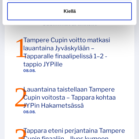
Kiellä
Uusimmat artikkelit
Tampere Cupin voitto matkasi
lauantaina Jyväskylään –
Tapparalle finaalipelissä 1–2 -
tappio JYPille
08.08.
Lauantaina taistellaan Tampere
Cupin voitosta – Tappara kohtaa
JYPin Hakametsässä
08.08.
Tappara eteni perjantaina Tampere
Cupin finaaliin – Ilves kumoon