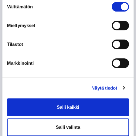
Suostumuksen
Nokialla, Orivedellä, Pirkkalassa, Ylöjärvellä ja
Välttämätön
valinta
Vesilahdessa)
Mieltymykset
VR:n lähi- ja kaukojunaliikenteessä
yhteysväleillä
Nokia/Lempäälä/Orivesi/Tesoma–Tampere
Tilastot
Valkeakosken Nysse-liikenteessä, jossa on
käytössä Nyssen lippujärjestelmä
Markkinointi
Näytä tiedot
Salli kaikki
Salli valinta