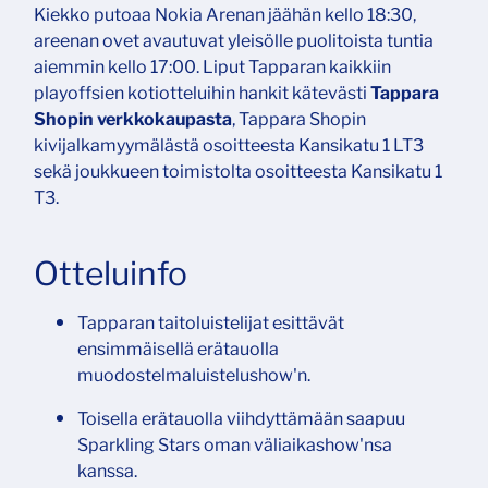
Kiekko putoaa Nokia Arenan jäähän kello 18:30,
areenan ovet avautuvat yleisölle puolitoista tuntia
aiemmin kello 17:00. Liput Tapparan kaikkiin
playoffsien kotiotteluihin hankit kätevästi
Tappara
Shopin verkkokaupasta
, Tappara Shopin
kivijalkamyymälästä osoitteesta Kansikatu 1 LT3
sekä joukkueen toimistolta osoitteesta Kansikatu 1
T3.
Otteluinfo
Tapparan taitoluistelijat esittävät
ensimmäisellä erätauolla
muodostelmaluistelushow'n.
Toisella erätauolla viihdyttämään saapuu
Sparkling Stars oman väliaikashow'nsa
kanssa.