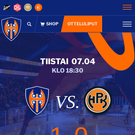
Na
OTTELULIPUT
Na
TIISTAI
07.04
KLO 18:30
VS.