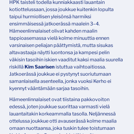
HPK taisteli todella kunniakkaasti lauantain
kotiottelussaan, jossa joukkue kuitenkin lopulta
taipui hurmiollisen yleisönsä harmiksi
ensimmäisessä jatkoerässä maalein 3–4.
Hämeenlinnalaiset olivat kahden maalin
tappioasemassa vielä kolme minuuttia ennen
varsinaisen peliajan päättymistä, mutta sisukas
altavastaaja näytti luontonsa ja kampesi pelin
väkisin tasoihin iskien vaaditut kaksi maalia suurella
riskillä
Kim Saarisen
istuttua vaihtoaitiossa.
Jatkoerässä joukkue ei pystynyt suoriutumaan
samanlaisella asenteella, jonka vuoksi Kerho ei
kyennyt vääntämään sarjaa tasoihin.
Hämeenlinnalaiset ovat tiistaina pakkovoiton
edessä, joten joukkue suorittaa varmasti vielä
lauantaitakin korkeammalla tasolla. Neljännessä
ottelussa joukkue otti avauserässä kolme maalia
omaan nuottaansa, joka tuskin tulee toistumaan