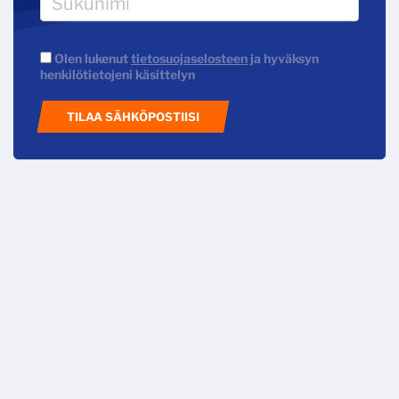
Olen lukenut
tietosuojaselosteen
ja hyväksyn
henkilötietojeni käsittelyn
TILAA SÄHKÖPOSTIISI