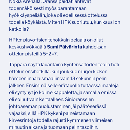
Nokia Arenalla. Oranssipaidat lähtevät
todennäköisesti myös parantamaan
hyökkäyspeliään, joka oli edellisessä ottelussa
todella köykäistä. Miten HPK suoriutuu, kun kausi on
katkolla?
HPK:n playoffsien tehokkain pelaaja on ollut
keskushyökkääjä
Sami Päivärinta
kahdeksan
ottelun pisteillä 5+2=7.
Tappara näytti lauantaina kyntensä toden teolla heti
ottelun ensihetkillä, kun joukkue murjoi kiekon
hämeenlinnalaismaaliin vain 13 sekunnin pelin
jälkeen. Ensimmäiselle erätauolle tultaessa maaleja
oli syntynyt jo kolme kappaletta, ja samalla omissa
oli soinut vain kertaalleen. Sinioranssien
johtoaseman puolustaminen jäi päätöserässä
vajaaksi, sillä HPK kykeni paineistamaan
kirvesrintoja todella rajusti kymmenen viimeisen
minuutin aikana ja tuomaan pelin tasoihin.