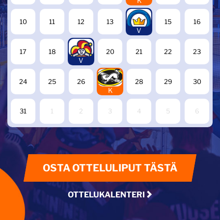
K
14
10
11
12
13
15
16
V
19
17
18
20
21
22
23
V
27
24
25
26
28
29
30
K
31
1
2
3
4
5
6
OSTA OTTELULIPUT TÄSTÄ
OTTELUKALENTERI