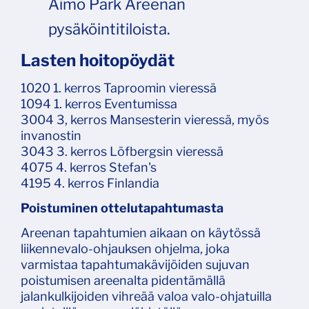
Aimo Park Areenan
pysäköintitiloista.
Lasten hoitopöydät
1020 1. kerros Taproomin vieressä
1094 1. kerros Eventumissa
3004 3, kerros Mansesterin vieressä, myös
invanostin
3043 3. kerros Löfbergsin vieressä
4075 4. kerros Stefan's
4195 4. kerros Finlandia
Poistuminen ottelutapahtumasta
Areenan tapahtumien aikaan on käytössä
liikennevalo-ohjauksen ohjelma, joka
varmistaa tapahtumakävijöiden sujuvan
poistumisen areenalta pidentämällä
jalankulkijoiden vihreää valoa valo-ohjatuilla