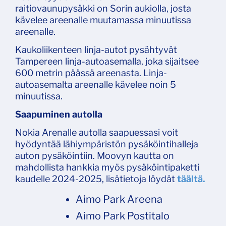
raitiovaunupysäkki on Sorin aukiolla, josta
kävelee areenalle muutamassa minuutissa
areenalle.
Kaukoliikenteen linja-autot pysähtyvät
Tampereen linja-autoasemalla, joka sijaitsee
600 metrin päässä areenasta. Linja-
autoasemalta areenalle kävelee noin 5
minuutissa.
Saapuminen autolla
Nokia Arenalle autolla saapuessasi voit
hyödyntää lähiympäristön pysäköintihalleja
auton pysäköintiin. Moovyn kautta on
mahdollista hankkia myös pysäköintipaketti
kaudelle 2024-2025, lisätietoja löydät
täältä.
Aimo Park Areena
Aimo Park Postitalo