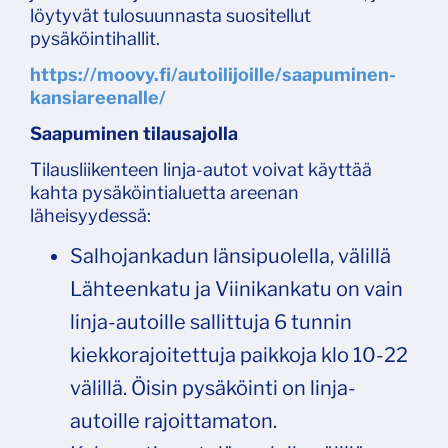
löytyvät tulosuunnasta suositellut
pysäköintihallit.
https://moovy.fi/autoilijoille/saapuminen-
kansiareenalle/
Saapuminen tilausajolla
Tilausliikenteen linja-autot voivat käyttää
kahta pysäköintialuetta areenan
läheisyydessä:
Salhojankadun länsipuolella, välillä
Lähteenkatu ja Viinikankatu on vain
linja-autoille sallittuja 6 tunnin
kiekkorajoitettuja paikkoja klo 10-​22
välillä. Öisin pysäköinti on linja-​
autoille rajoittamaton.