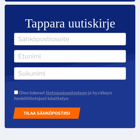
Tappara uutiskirje
Olen lukenut
tietosuojaselosteen
ja hyväksyn
henkilötietojeni käsittelyn
TILAA SÄHKÖPOSTIISI