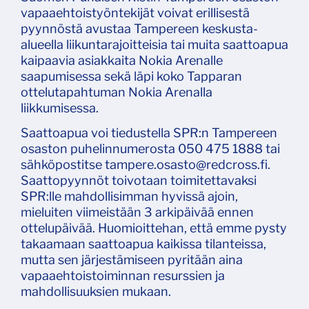
vapaaehtoistyöntekijät voivat erillisestä
pyynnöstä avustaa Tampereen keskusta-
alueella liikuntarajoitteisia tai muita saattoapua
kaipaavia asiakkaita Nokia Arenalle
saapumisessa sekä läpi koko Tapparan
ottelutapahtuman Nokia Arenalla
liikkumisessa.
Saattoapua voi tiedustella SPR:n Tampereen
osaston puhelinnumerosta 050 475 1888 tai
sähköpostitse tampere.osasto@redcross.fi.
Saattopyynnöt toivotaan toimitettavaksi
SPR:lle mahdollisimman hyvissä ajoin,
mieluiten viimeistään 3 arkipäivää ennen
ottelupäivää. Huomioittehan, että emme pysty
takaamaan saattoapua kaikissa tilanteissa,
mutta sen järjestämiseen pyritään aina
vapaaehtoistoiminnan resurssien ja
mahdollisuuksien mukaan.