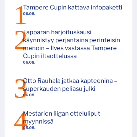
Tampere Cupin kattava infopaketti
06.08.
Tapparan harjoituskausi
käynnistyy perjantaina perinteisin
menoin – Ilves vastassa Tampere
Cupin iltaottelussa
06.08.
Otto Rauhala jatkaa kapteenina –
superkauden peliasu julki
06.08.
Mestarien liigan otteluliput
myynnissä
05.08.