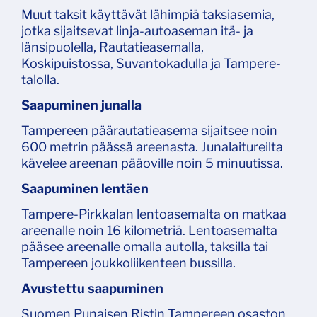
Muut taksit käyttävät lähimpiä taksiasemia,
jotka sijaitsevat linja-autoaseman itä- ja
länsipuolella, Rautatieasemalla,
Koskipuistossa, Suvantokadulla ja Tampere-
talolla.
Saapuminen junalla
Tampereen päärautatieasema sijaitsee noin
600 metrin päässä areenasta. Junalaitureilta
kävelee areenan pääoville noin 5 minuutissa.
Saapuminen lentäen
Tampere-Pirkkalan lentoasemalta on matkaa
areenalle noin 16 kilometriä. Lentoasemalta
pääsee areenalle omalla autolla, taksilla tai
Tampereen joukkoliikenteen bussilla.
Avustettu saapuminen
Suomen Punaisen Ristin Tampereen osaston