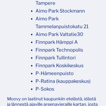
Tampere
Aimo Park Stockmann
Aimo Park
Tammelanpuistokatu 21
Aimo Park Valtatie30
Finnpark Hämppi A
Finnpark Technopolis
Finnpark Tullintori
Finnpark Koskikeskus
P-Hämeenpuisto
P-Ratina (kauppakeskus)
P-Sokos
Moovy on laatinut kaupunkiin etelästä, idästä
ja lännestä ajaville areenavieraille kartan, josta