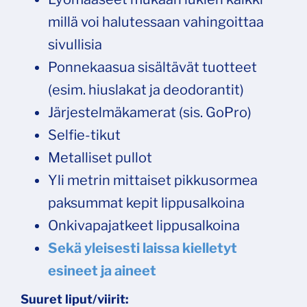
millä voi halutessaan vahingoittaa
sivullisia
Ponnekaasua sisältävät tuotteet
(esim. hiuslakat ja deodorantit)
Järjestelmäkamerat (sis. GoPro)
Selfie-tikut
Metalliset pullot
Yli metrin mittaiset pikkusormea
paksummat kepit lippusalkoina
Onkivapajatkeet lippusalkoina
Sekä yleisesti laissa kielletyt
esineet ja aineet
Suuret liput/viirit: