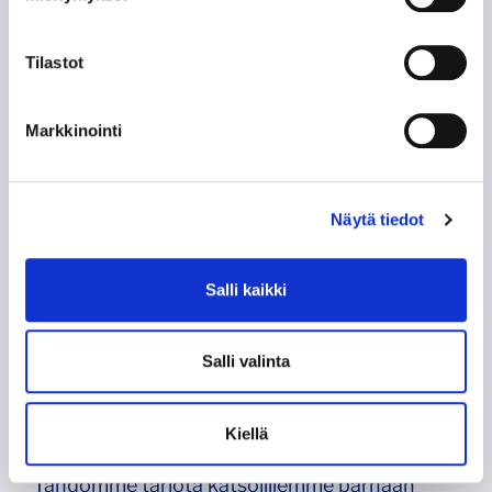
Tilastot
Aitiokerros
Markkinointi
Näytä tiedot
Salli kaikki
Salli valinta
Sky Lounge
Kiellä
Ottelutapahtuma
Tahdomme tarjota katsojillemme parhaan