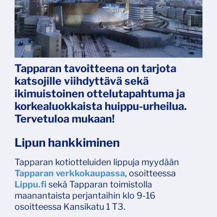
Tapparan tavoitteena on tarjota
katsojille viihdyttävä sekä
ikimuistoinen ottelutapahtuma ja
korkealuokkaista huippu-urheilua.
Tervetuloa mukaan!
Lipun hankkiminen
Tapparan kotiotteluiden lippuja myydään
Tapparan verkkokaupassa
, osoitteessa
Lippu.fi
sekä Tapparan toimistolla
maanantaista perjantaihin klo 9-16
osoitteessa Kansikatu 1 T3.