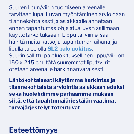
Suuren lipun/viirin tuomiseen areenalle
tarvitaan lupa. Luvan myöntäminen arvioidaan
tilannekohtaisesti ja asiakkaalle annetaan
ennen tapahtumaa ohjeistus luvan sallimaan
käyttötarkoitukseen. Lippu tai viiri ei saa
häiritä muita katsojia tapahtuman aikana, ja
lipulla tulee olla
SL2 paloluokitus
.
Suurin sallittu paloluokituksellinen lippu/viiri on
150 x 245 cm, tätä suuremmat liput/viirit
otetaan areenalle harkinnanvaraisesti.
Lähtökohtaisesti käytämme harkintaa ja
tilannekohtaista arviointia asiakkaan eduksi
sekä huolehdimme parhaamme mukaan
siitä, että tapahtumajärjestäjän vaatimat
turvajärjestelyt toteutuvat.
Esteettömyys