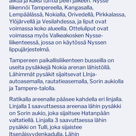
alkua ja kaksi tuntia pelin jälkeen. Nysse
liikennöi Tampereella, Kangasalla,
Lempäälässä, Nokialla, Orivedellä, Pirkkalassa,
Ylöjärvellä ja Vesilahdessa, ja liput ovat
voimassa koko alueella. Otteluliput ovat
voimassa myös Valkeakosken Nysse-
liikenteessä, jossa on käytössä Nyssen
lippujärjestelmä.
Tampereen paikallisliikenteen busseilla on
useita pysäkkejä Nokia arenan lähistöllä.
Lähimmät pysäkit sijaitsevat LInja-
autoasemalla, rautatieasemalla, Sorin aukiolla
ja Tampere-talolla.
Ratikalla areenalle pääsee kahdella eri linjalla.
Linjalla 1 saavuttaessa areenaa lähin pysäkki
on Sorin aukio, joka sijaitsee Hatanpään
valtatiellä. Linjalla 3 saavuttaessa lähin
pysäkki on Tulli, joka sijaistee
Itsenäisyydenkadulla. Lähin