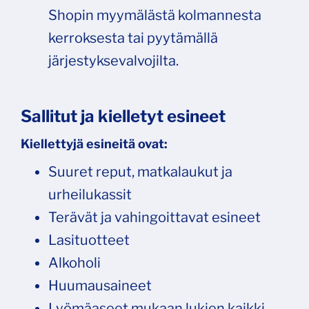
Shopin myymälästä kolmannesta
kerroksesta tai pyytämällä
järjestyksevalvojilta.
Sallitut ja kielletyt esineet
Kiellettyjä esineitä ovat:
Suuret reput, matkalaukut ja
urheilukassit
Terävät ja vahingoittavat esineet
Lasituotteet
Alkoholi
Huumausaineet
Lyömäaseet mukaan lukien kaikki