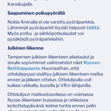
Kansikujalle.
Saapuminen polkupyörällä
Nokia Arenalla ei ole varattu pyöräparkkia.
Lähimmät pyöräparkit löydät helposti
täältä.
Myös potku -ja sähköpotkulaudat voi
pysäköidä pyöräparkkeihin.
Julkinen liikenne
Tampereen julkisen liikenteen aikataulut ja
sinulle sopivimmat vaihtoehdot näet
Nyssen
Reittioppaasta
. Huomaathan, että
ottelulippuusi sisältyy julkisen liikenteen matka
ennen ja jälkeen ottelun. Ottelulipulla voit
kulkea ratikalla, bussilla ja VR:n lähijunilla.
Ottelulipun matkustusoikeus on voimassa
Nysse-liikenteen busseissa ja ratikoissa
kotiottelupäivänä: kolme tuntia ennen pelin