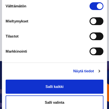
Suostumuksen
TILAA SÄHKÖPOSTIISI
Välttämätön
valinta
Mieltymykset
Tilastot
Markkinointi
Näytä tiedot
Salli kaikki
OTTELUKALENTERI
Salli valinta
ELOKUU
2026