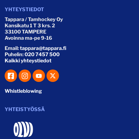
YHTEYSTIEDOT
Tappara / Tamhockey Oy
Kansikatu 1 T 3 krs. 2
33100 TAMPERE
Avoinna ma-pe 9-16
Email:
tappara@tappara.fi
Puhelin:
020 7457 500
Kaikki yhteystiedot
Whistleblowing
YHTEISTYÖSSÄ