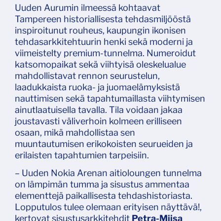
Uuden Aurumin ilmeessä kohtaavat
Tampereen historiallisesta tehdasmiljööstä
inspiroitunut rouheus, kaupungin ikonisen
tehdasarkkitehtuurin henki sekä moderni ja
viimeistelty premium-tunnelma. Numeroidut
katsomopaikat sekä viihtyisä oleskelualue
mahdollistavat rennon seurustelun,
laadukkaista ruoka- ja juomaelämyksistä
nauttimisen sekä tapahtumaillasta viihtymisen
ainutlaatuisella tavalla. Tila voidaan jakaa
joustavasti väliverhoin kolmeen erilliseen
osaan, mikä mahdollistaa sen
muuntautumisen erikokoisten seurueiden ja
erilaisten tapahtumien tarpeisiin.
– Uuden Nokia Arenan aitioloungen tunnelma
on lämpimän tumma ja sisustus ammentaa
elementtejä paikallisesta tehdashistoriasta.
Lopputulos tulee olemaan erityisen näyttävä!,
kertovat sisustusarkkitehdit
Petra-Miisa