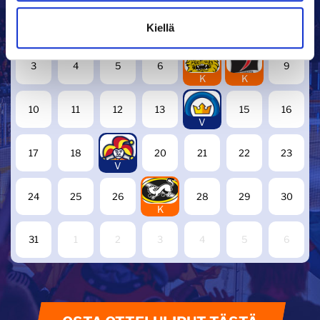
27
28
29
30
31
1
2
Kiellä
7
8
3
4
5
6
9
K
K
14
10
11
12
13
15
16
V
19
17
18
20
21
22
23
V
27
24
25
26
28
29
30
K
31
1
2
3
4
5
6