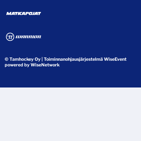
© Tamhockey Oy
| Toiminnanohjausjärjestelmä
WiseEvent
powered by
WiseNetwork