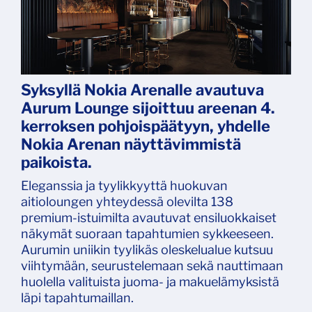
Syksyllä Nokia Arenalle avautuva
Aurum Lounge sijoittuu areenan 4.
kerroksen pohjoispäätyyn, yhdelle
Nokia Arenan näyttävimmistä
paikoista.
Eleganssia ja tyylikkyyttä huokuvan
aitioloungen yhteydessä olevilta 138
premium-istuimilta avautuvat ensiluokkaiset
näkymät suoraan tapahtumien sykkeeseen.
Aurumin uniikin tyylikäs oleskelualue kutsuu
viihtymään, seurustelemaan sekä nauttimaan
huolella valituista juoma- ja makuelämyksistä
läpi tapahtumaillan.