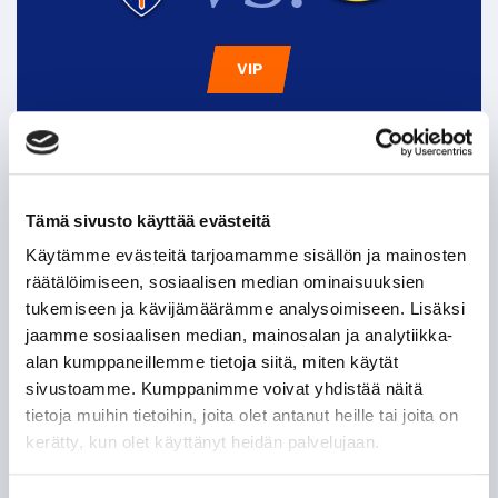
VIP
Tappara uutiskirje
Tämä sivusto käyttää evästeitä
Käytämme evästeitä tarjoamamme sisällön ja mainosten
räätälöimiseen, sosiaalisen median ominaisuuksien
tukemiseen ja kävijämäärämme analysoimiseen. Lisäksi
jaamme sosiaalisen median, mainosalan ja analytiikka-
alan kumppaneillemme tietoja siitä, miten käytät
sivustoamme. Kumppanimme voivat yhdistää näitä
tietoja muihin tietoihin, joita olet antanut heille tai joita on
kerätty, kun olet käyttänyt heidän palvelujaan.
Olen lukenut
tietosuojaselosteen
ja hyväksyn
henkilötietojeni käsittelyn