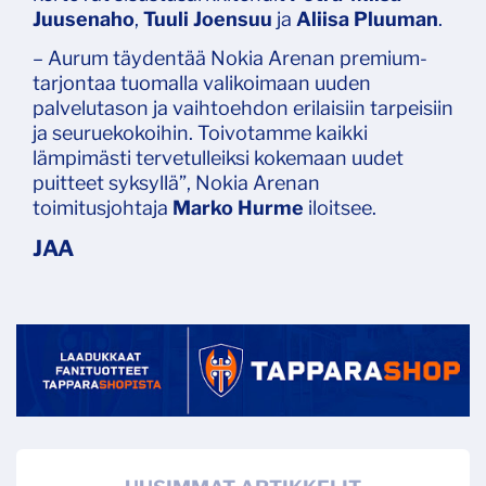
Juusenaho
,
Tuuli Joensuu
ja
Aliisa Pluuman
.
– Aurum täydentää Nokia Arenan premium-
tarjontaa tuomalla valikoimaan uuden
palvelutason ja vaihtoehdon erilaisiin tarpeisiin
ja seuruekokoihin. Toivotamme kaikki
lämpimästi tervetulleiksi kokemaan uudet
puitteet syksyllä”, Nokia Arenan
toimitusjohtaja
Marko Hurme
iloitsee.