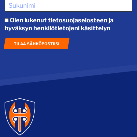
Olen lukenut
tietosuojaselosteen
ja
hyväksyn henkilötietojeni käsittelyn
TILAA SÄHKÖPOSTIISI