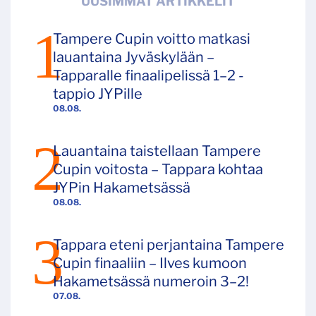
UUSIMMAT ARTIKKELIT
Tampere Cupin voitto matkasi
lauantaina Jyväskylään –
Tapparalle finaalipelissä 1–2 -
tappio JYPille
08.08.
Lauantaina taistellaan Tampere
Cupin voitosta – Tappara kohtaa
JYPin Hakametsässä
08.08.
Tappara eteni perjantaina Tampere
Cupin finaaliin – Ilves kumoon
Hakametsässä numeroin 3–2!
07.08.