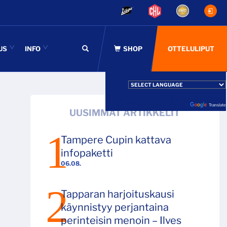
US
INFO
OTTELULIPUT
Powered by
Translate
UUSIMMAT ARTIKKELIT
Tampere Cupin kattava
infopaketti
06.08.
Tapparan harjoituskausi
käynnistyy perjantaina
perinteisin menoin – Ilves