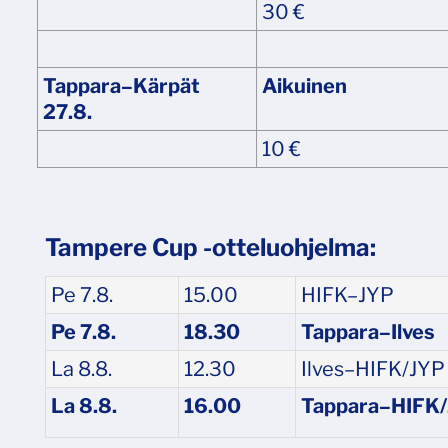
30 €
Tappara–Kärpät
Aikuinen
27.8.
10 €
Tampere Cup -otteluohjelma:
Pe 7.8.
15.00
HIFK–JYP
Pe 7.8.
18.30
Tappara–Ilves
La 8.8.
12.30
Ilves–HIFK/JYP
La 8.8.
16.00
Tappara–HIFK