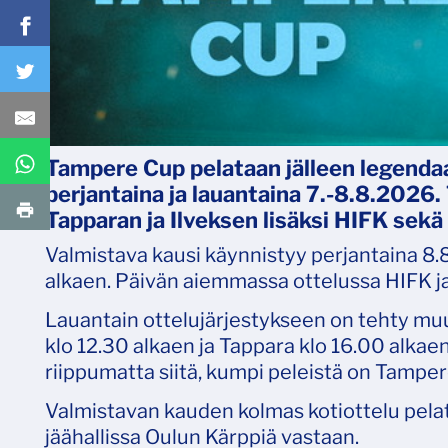
Tampere Cup pelataan jälleen legenda
perjantaina ja lauantaina 7.-8.8.2026
Tapparan ja Ilveksen lisäksi HIFK sekä
Valmistava kausi käynnistyy perjantaina 8.8
alkaen. Päivän aiemmassa ottelussa HIFK ja
Lauantain ottelujärjestykseen on tehty muut
klo 12.30 alkaen ja Tappara klo 16.00 alkaen
riippumatta siitä, kumpi peleistä on Tampere
Valmistavan kauden kolmas kotiottelu pela
jäähallissa Oulun Kärppiä vastaan.