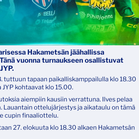
arisessa Hakametsän jäähallissa
. Tänä vuonna turnaukseen osallistuvat
 JYP.
. tuttuun tapaan paikalliskamppailulla klo 18.30
 JYP kohtaavat klo 15.00.
oksia aiempiin kausiin verrattuna. Ilves pelaa
. Lauantain ottelujärjestys ja aikataulu on tämä
 cupin finaaliottelu.
taan 27. elokuuta klo 18.30 alkaen Hakametsän