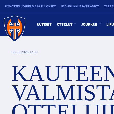
U20 OTTELUOHJELMA JA TULOKSET
U20-JOUKKUE JA TILASTOT
TAPPA
UUTISET
OTTELUT
JOUKKUE
LIP
08.06.2026 12:00
KAUTEE
VALMIST
OTTELUI