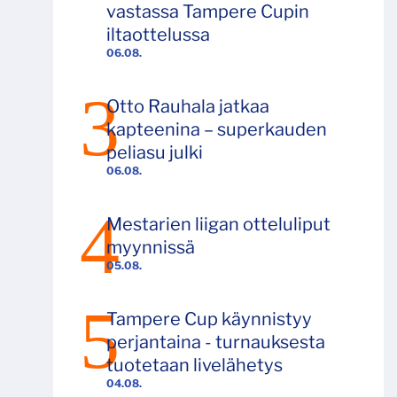
vastassa Tampere Cupin
iltaottelussa
06.08.
Otto Rauhala jatkaa
kapteenina – superkauden
peliasu julki
06.08.
Mestarien liigan otteluliput
myynnissä
05.08.
Tampere Cup käynnistyy
perjantaina - turnauksesta
tuotetaan livelähetys
04.08.