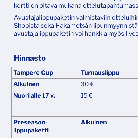
kortti on oltava mukana ottelutapahtumass
Avustajalippupaketin valmistaviin otteluihi
Shopista sekä Hakametsän lipunmyynnistä 
avustajalippupaketin voi hankkia myös Ilve
Hinnasto
Tampere Cup
Turnauslippu
Aikuinen
30 €
Nuori alle 17 v.
15 €
Preseason-
Aikuinen
lippupaketti