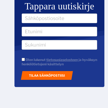
Tappara uutiskirje
Olen lukenut
tietosuojaselosteen
ja hyväksyn
henkilötietojeni käsittelyn
TILAA SÄHKÖPOSTIISI