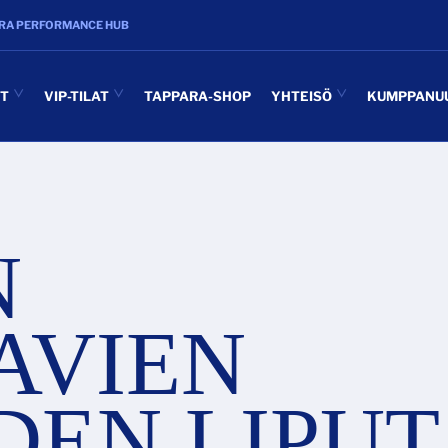
RA PERFORMANCE HUB
UT
VIP-TILAT
TAPPARA-SHOP
YHTEISÖ
KUMPPANU
N
AVIEN
DEN LIPUT