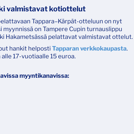
i valmistavat kotiottelut
pelattavaan Tappara–Kärpät-otteluun on nyt
äksi myynnissä on Tampere Cupin turnauslippu
kki Hakametsässä pelattavat valmistavat ottelut.
put hankit helposti
Tapparan verkkokaupasta
.
 alle 17-vuotiaalle 15 euroa.
avissa myyntikanavissa: