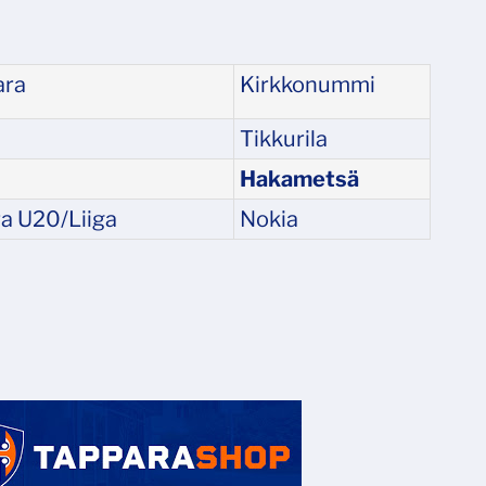
ara
Kirkkonummi
Tikkurila
Hakametsä
a U20/Liiga
Nokia