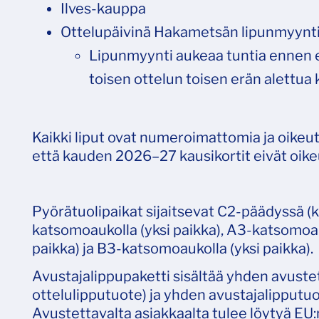
Ilves-kauppa
Ottelupäivinä Hakametsän lipunmyynt
Lipunmyynti aukeaa tuntia ennen 
toisen ottelun toisen erän alettua
Kaikki liput ovat numeroimattomia ja oikeu
että kauden 2026–27 kausikortit eivät oike
Pyörätuolipaikat sijaitsevat C2-päädyssä (k
katsomoaukolla (yksi paikka), A3-katsomoau
paikka) ja B3-katsomoaukolla (yksi paikka).
Avustajalippupaketti sisältää yhden avuste
ottelulipputuote) ja yhden avustajalipputuo
Avustettavalta asiakkaalta tulee löytyä E