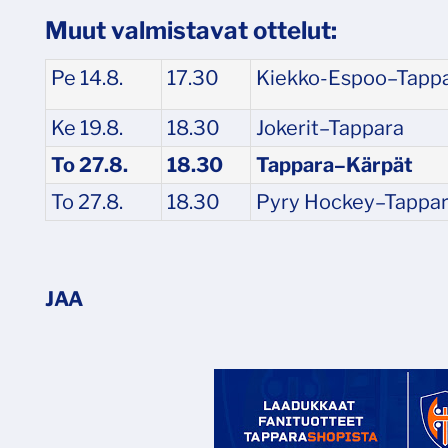
Muut valmistavat ottelut:
Pe 14.8.
17.30
Kiekko-Espoo–Tapp
Ke 19.8.
18.30
Jokerit–Tappara
To 27.8.
18.30
Tappara–Kärpät
To 27.8.
18.30
Pyry Hockey–Tappar