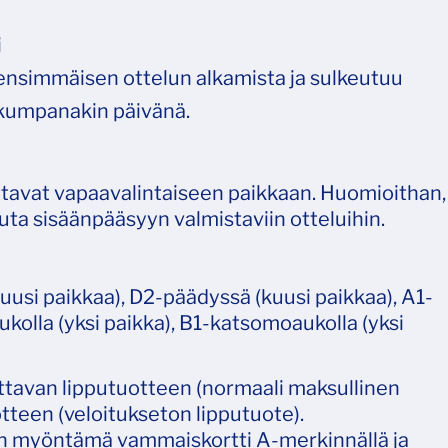
i
ensimmäisen ottelun alkamista ja sulkeutuu
 kumpanakin päivänä.
ttavat vapaavalintaiseen paikkaan. Huomioithan,
uta sisäänpääsyyn valmistaviin otteluihin.
uusi paikkaa), D2-päädyssä (kuusi paikkaa), A1-
kolla (yksi paikka), B1-katsomoaukolla (yksi
ttavan lipputuotteen (normaali maksullinen
tteen (veloitukseton lipputuote).
U:n myöntämä vammaiskortti A-merkinnällä ja