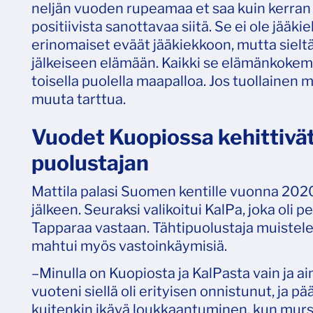
neljän vuoden rupeamaa et saa kuin kerran 
positiivista sanottavaa siitä. Se ei ole jääki
erinomaiset eväät jääkiekkoon, mutta sielt
jälkeiseen elämään. Kaikki se elämänkokemu
toisella puolella maapalloa. Jos tuollainen 
muuta tarttua.
Vuodet Kuopiossa kehittivä
puolustajan
Mattila palasi Suomen kentille vuonna 202
jälkeen. Seuraksi valikoitui KalPa, joka oli
Tapparaa vastaan. Tähtipuolustaja muistel
mahtui myös vastoinkäymisiä.
–Minulla on Kuopiosta ja KalPasta vain ja
vuoteni siellä oli erityisen onnistunut, ja 
kuitenkin ikävä loukkaantuminen, kun mursin