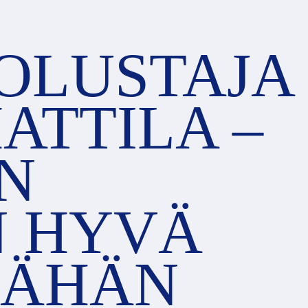
OLUSTAJA
ATTILA –
N
N HYVÄ
TÄHÄN