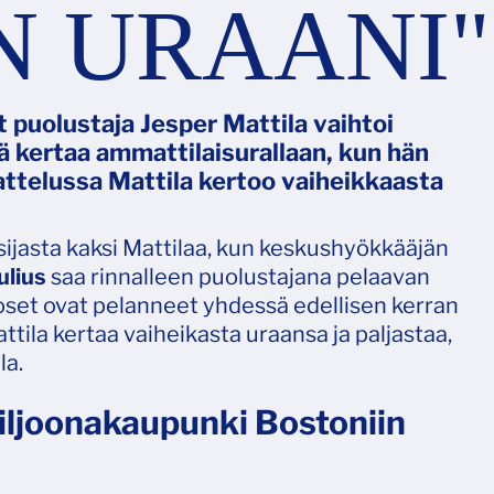
 URAANI"
t puolustaja Jesper Mattila vaihtoi
 kertaa ammattilaisurallaan, kun hän
tattelussa Mattila kertoo vaiheikkaasta
sijasta kaksi Mattilaa, kun keskushyökkääjän
ulius
saa rinnalleen puolustajana pelaavan
oset ovat pelanneet yhdessä edellisen kerran
ttila kertaa vaiheikasta uraansa ja paljastaa,
la.
iljoonakaupunki Bostoniin