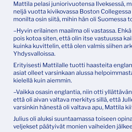
Mattila pelasi juniorivuotensa Ilveksessä, 
neljä vuotta kivikovassa Boston Collegess
monilta osin siitä, mihin hän oli Suomessa t
–Hyvin erilainen maailma oli vastassa. Ehkä
pois kotoa siten, että olin itse vastuussa ka
kuinka kuvittelin, että olen valmis siihen a
Yhdysvalloissa.
Erityisesti Mattilalle tuotti haasteita englan
asiat olleet varsinkaan alussa helpoimmasta p
kielellä kuin aiemmin.
–Vaikka osasin englantia, niin otti yllättävän
että oli aivan valtava merkitys sillä, että J
varsinkin hänestä oli valtava apu, Mattila ki
Julius oli aluksi suuntaamassa toiseen opina
veljekset päätyivät monien vaiheiden jälke