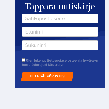
Tappara uutiskirje
Olen lukenut
tietosuojaselosteen
ja hyväksyn
henkilötietojeni käsittelyn
TILAA SÄHKÖPOSTIISI