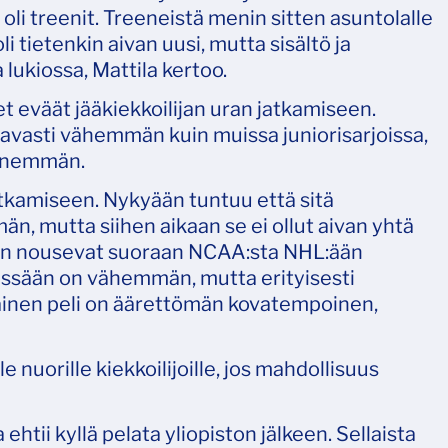
oli treenit. Treeneistä menin sitten asuntolalle
i tietenkin aivan uusi, mutta sisältö ja
lukiossa, Mattila kertoo.
et eväät jääkiekkoilijan uran jatkamiseen.
vasti vähemmän kuin muissa juniorisarjoissa,
ä enemmän.
atkamiseen. Nykyään tuntuu että sitä
, mutta siihen aikaan se ei ollut aivan yhtä
kin nousevat suoraan NCAA:sta NHL:ään
sessään on vähemmän, mutta erityisesti
jokainen peli on äärettömän kovatempoinen,
le nuorille kiekkoilijoille, jos mahdollisuus
ehtii kyllä pelata yliopiston jälkeen. Sellaista