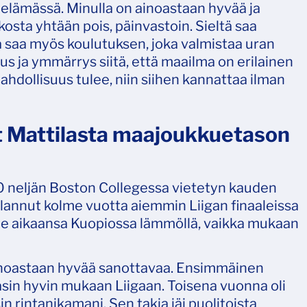
elämässä. Minulla on ainoastaan hyvää ja
ekosta yhtään pois, päinvastoin. Sieltä saa
ä saa myös koulutuksen, joka valmistaa uran
s ja ymmärrys siitä, että maailma on erilainen
mahdollisuus tulee, niin siihen kannattaa ilman
t Mattilasta maajoukkuetason
0 neljän Boston Collegessa vietetyn kauden
 pelannut kolme vuotta aiemmin Liigan finaaleissa
ee aikaansa Kuopiossa lämmöllä, vaikka mukaan
 ainoastaan hyvää sanottavaa. Ensimmäinen
pääsin hyvin mukaan Liigaan. Toisena vuonna oli
 rintanikamani. Sen takia jäi puolitoista