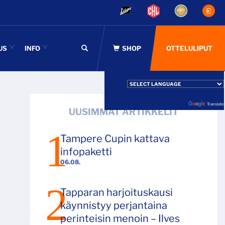
US
INFO
OTTELULIPUT
Powered by
Translate
UUSIMMAT ARTIKKELIT
Tampere Cupin kattava
infopaketti
06.08.
Tapparan harjoituskausi
käynnistyy perjantaina
perinteisin menoin – Ilves