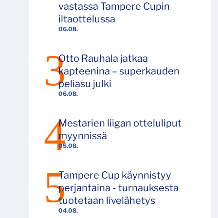
vastassa Tampere Cupin
iltaottelussa
06.08.
Otto Rauhala jatkaa
kapteenina – superkauden
peliasu julki
06.08.
Mestarien liigan otteluliput
myynnissä
05.08.
Tampere Cup käynnistyy
perjantaina - turnauksesta
tuotetaan livelähetys
04.08.