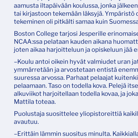
aamusta iltapäivään koulussa, jonka jälkeen 
tai kirjastoon tekemään läksyjä. Ympäristö ol
tekeminen oli pitkälti samaa kuin Suomessa 
Boston College tarjosi Jesperille erinomais
NCAA:ssa pelataan kauden aikana huomatta
joten aikaa harjoitteluun ja opiskeluun jä
–Koulu antoi oikein hyvät valmiudet uran j
ymmärretään ja arvostetaan entistä enemmän
suuressa arvossa. Parhaat pelaajat kuiten
pelaamaan. Taso on todella kova. Pelejä it
alkuviikot harjoitellaan todella kovaa, ja 
Mattila toteaa.
Puolustaja suosittelee yliopistoreittiä kaikil
avautuu.
–Erittäin lämmin suositus minulta. Kaikkialla 