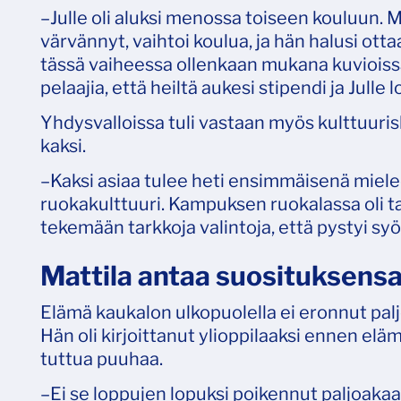
–Julle oli aluksi menossa toiseen kouluun. M
värvännyt, vaihtoi koulua, ja hän halusi ott
tässä vaiheessa ollenkaan mukana kuvioissa.
pelaajia, että heiltä aukesi stipendi ja Julle
Yhdysvalloissa tuli vastaan myös kulttuuri
kaksi.
–Kaksi asiaa tulee heti ensimmäisenä mielee
ruokakulttuuri. Kampuksen ruokalassa oli tar
tekemään tarkkoja valintoja, että pystyi syöm
Mattila antaa suosituksensa 
Elämä kaukalon ulkopuolella ei eronnut paljo
Hän oli kirjoittanut ylioppilaaksi ennen el
tuttua puuhaa.
–Ei se loppujen lopuksi poikennut paljoakaa