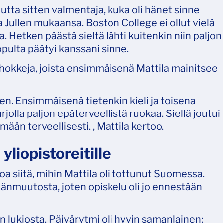
utta sitten valmentaja, kuka oli hänet sinne
aa Jullen mukaansa. Boston College ei ollut vielä
 Hetken päästä sieltä lähti kuitenkin niin paljon
 lopulta päätyi kanssani sinne.
shokkeja, joista ensimmäisenä Mattila mainitsee
n. Ensimmäisenä tietenkin kieli ja toisena
jolla paljon epäterveellistä ruokaa. Siellä joutui
ään terveellisesti. , Mattila kertoo.
yliopistoreitille
a siitä, mihin Mattila oli tottunut Suomessa.
ämänmuutosta, joten opiskelu oli jo ennestään
n lukiosta. Päivärytmi oli hyvin samanlainen: