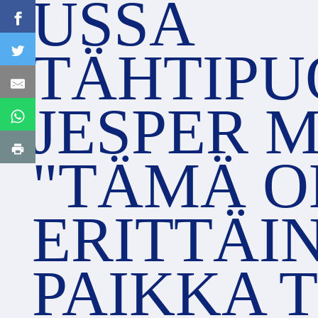
USSA
TÄHTIPU
JESPER M
"TÄMÄ O
ERITTÄI
PAIKKA 