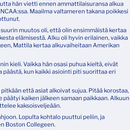
mutta hän vietti ennen ammattilaisuransa alkua
a NCAA:ssa. Maailma valtameren takana poikkesi
ottunut.
 suurin muutos oli, että olin ensimmäistä kertaa
ikesta elämisestä. Alku oli hyvin erilainen, vaikka
rkeen, Mattila kertaa alkuvaiheitaan Amerikan
nin kieli. Vaikka hän osasi puhua kieltä, eivät
äästä, kun kaikki asiointi piti suorittaa eri
 pitkään että asiat alkoivat sujua. Pitää korostaa,
ulle päätyi kaiken jälkeen samaan paikkaan. Alkuun
ittelee kaksoisveljeään.
hjoon. Lopulta kohtalo puuttui peliin, ja
en Boston Collegeen.