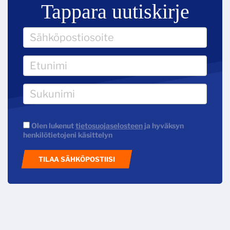
Tappara uutiskirje
Olen lukenut
tietosuojaselosteen
ja hyväksyn
henkilötietojeni käsittelyn
TILAA SÄHKÖPOSTIISI