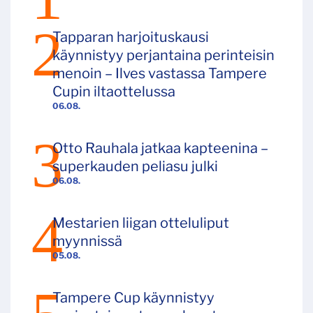
Tapparan harjoituskausi
käynnistyy perjantaina perinteisin
menoin – Ilves vastassa Tampere
Cupin iltaottelussa
06.08.
Otto Rauhala jatkaa kapteenina –
superkauden peliasu julki
06.08.
Mestarien liigan otteluliput
myynnissä
05.08.
Tampere Cup käynnistyy