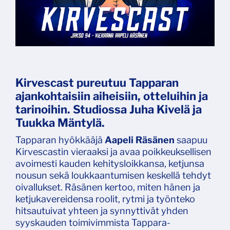
Kirvescast pureutuu Tapparan
ajankohtaisiin aiheisiin, otteluihin ja
tarinoihin. Studiossa Juha Kivelä ja
Tuukka Mäntylä.
Tapparan hyökkääjä
Aapeli Räsänen
saapuu
Kirvescastin vieraaksi ja avaa poikkeuksellisen
avoimesti kauden kehitysloikkansa, ketjunsa
nousun sekä loukkaantumisen keskellä tehdyt
oivallukset. Räsänen kertoo, miten hänen ja
ketjukavereidensa roolit, rytmi ja työnteko
hitsautuivat yhteen ja synnyttivät yhden
syyskauden toimivimmista Tappara-