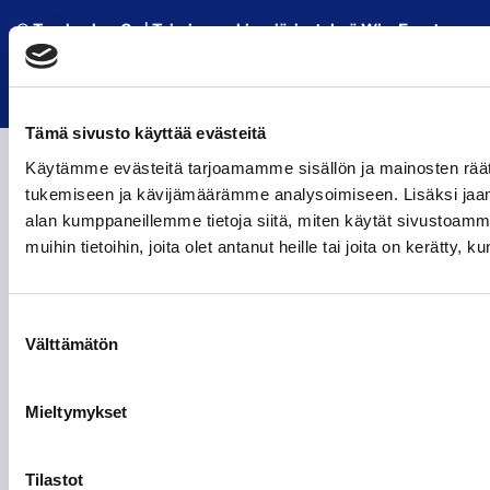
© Tamhockey Oy
| Toiminnanohjausjärjestelmä
WiseEvent
powered by
WiseNetwork
Tämä sivusto käyttää evästeitä
Käytämme evästeitä tarjoamamme sisällön ja mainosten räät
tukemiseen ja kävijämäärämme analysoimiseen. Lisäksi jaam
alan kumppaneillemme tietoja siitä, miten käytät sivustoam
muihin tietoihin, joita olet antanut heille tai joita on kerätty, 
Suostumuksen
Välttämätön
valinta
Mieltymykset
Tilastot