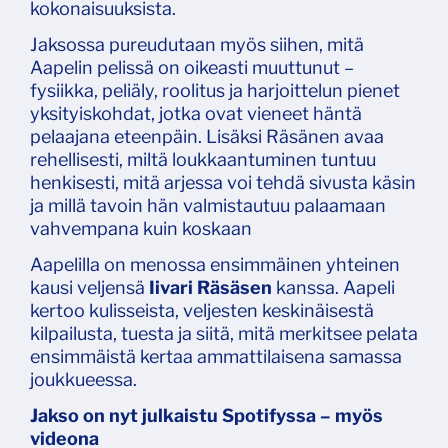
kokonaisuuksista.
Jaksossa pureudutaan myös siihen, mitä
Aapelin pelissä on oikeasti muuttunut –
fysiikka, peliäly, roolitus ja harjoittelun pienet
yksityiskohdat, jotka ovat vieneet häntä
pelaajana eteenpäin. Lisäksi Räsänen avaa
rehellisesti, miltä loukkaantuminen tuntuu
henkisesti, mitä arjessa voi tehdä sivusta käsin
ja millä tavoin hän valmistautuu palaamaan
vahvempana kuin koskaan
Aapelilla on menossa ensimmäinen yhteinen
kausi veljensä
Iivari Räsäsen
kanssa. Aapeli
kertoo kulisseista, veljesten keskinäisestä
kilpailusta, tuesta ja siitä, mitä merkitsee pelata
ensimmäistä kertaa ammattilaisena samassa
joukkueessa.
Jakso on nyt julkaistu Spotifyssa – myös
videona