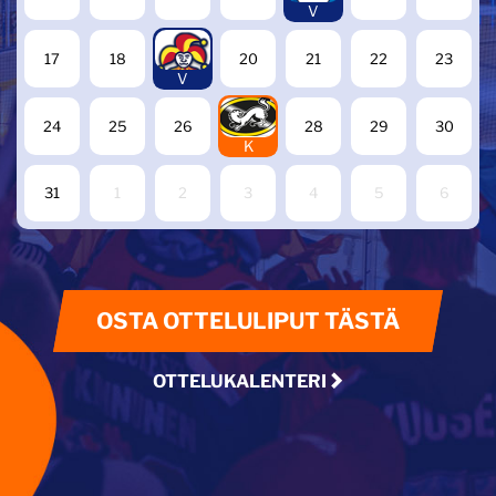
V
19
17
18
20
21
22
23
V
27
24
25
26
28
29
30
K
31
1
2
3
4
5
6
OSTA OTTELULIPUT TÄSTÄ
OTTELUKALENTERI