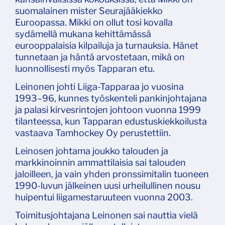
suomalainen mister Seurajääkiekko
Euroopassa. Mikki on ollut tosi kovalla
sydämellä mukana kehittämässä
eurooppalaisia kilpailuja ja turnauksia. Hänet
tunnetaan ja häntä arvostetaan, mikä on
luonnollisesti myös Tapparan etu.
Leinonen johti Liiga-Tapparaa jo vuosina
1993–96, kunnes työskenteli pankinjohtajana
ja palasi kirvesrintojen johtoon vuonna 1999
tilanteessa, kun Tapparan edustuskiekkoilusta
vastaava Tamhockey Oy perustettiin.
Leinosen johtama joukko talouden ja
markkinoinnin ammattilaisia sai talouden
jaloilleen, ja vain yhden pronssimitalin tuoneen
1990-luvun jälkeinen uusi urheilullinen nousu
huipentui liigamestaruuteen vuonna 2003.
Toimitusjohtajana Leinonen sai nauttia vielä