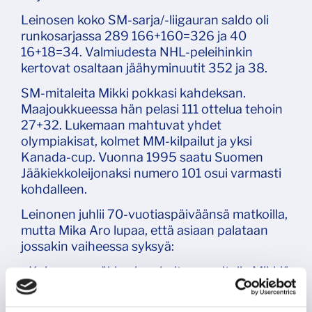
Leinosen koko SM-sarja/-liigauran saldo oli
runkosarjassa 289 166+160=326 ja 40
16+18=34. Valmiudesta NHL-peleihinkin
kertovat osaltaan jäähyminuutit 352 ja 38.
SM-mitaleita Mikki pokkasi kahdeksan.
Maajoukkueessa hän pelasi 111 ottelua tehoin
27+32. Lukemaan mahtuvat yhdet
olympiakisat, kolmet MM-kilpailut ja yksi
Kanada-cup. Vuonna 1995 saatu Suomen
Jääkiekkoleijonaksi numero 101 osui varmasti
kohdalleen.
Leinonen juhlii 70-vuotiaspäiväänsä matkoilla,
mutta Mika Aro lupaa, että asiaan palataan
jossakin vaiheessa syksyä:
- Koko seuraväki voi parhaiten onnitella Mikkiä
saapumalla sankoin joukoin kotiotteluihimme.
Keksitään yhdessä hänelle jotain sopivaa