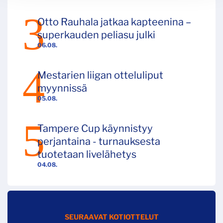
Otto Rauhala jatkaa kapteenina –
superkauden peliasu julki
06.08.
Mestarien liigan otteluliput
myynnissä
05.08.
Tampere Cup käynnistyy
perjantaina - turnauksesta
tuotetaan livelähetys
04.08.
SEURAAVAT KOTIOTTELUT