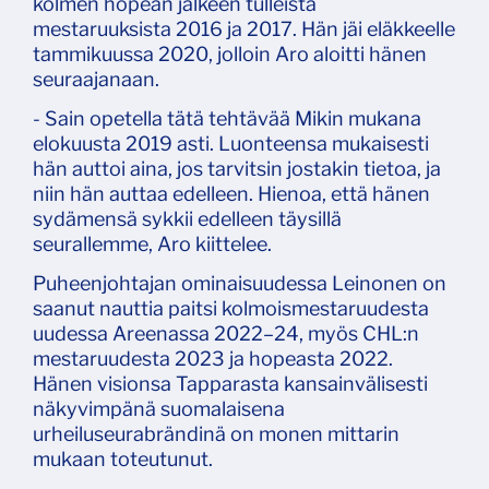
kolmen hopean jälkeen tulleista
mestaruuksista 2016 ja 2017. Hän jäi eläkkeelle
tammikuussa 2020, jolloin Aro aloitti hänen
seuraajanaan.
- Sain opetella tätä tehtävää Mikin mukana
elokuusta 2019 asti. Luonteensa mukaisesti
hän auttoi aina, jos tarvitsin jostakin tietoa, ja
niin hän auttaa edelleen. Hienoa, että hänen
sydämensä sykkii edelleen täysillä
seurallemme, Aro kiittelee.
Puheenjohtajan ominaisuudessa Leinonen on
saanut nauttia paitsi kolmoismestaruudesta
uudessa Areenassa 2022–24, myös CHL:n
mestaruudesta 2023 ja hopeasta 2022.
Hänen visionsa Tapparasta kansainvälisesti
näkyvimpänä suomalaisena
urheiluseurabrändinä on monen mittarin
mukaan toteutunut.