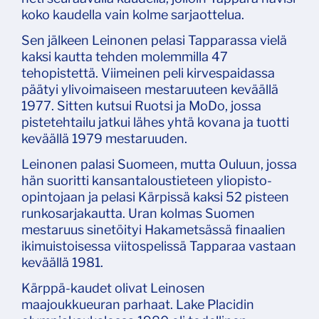
koko kaudella vain kolme sarjaottelua.
Sen jälkeen Leinonen pelasi Tapparassa vielä
kaksi kautta tehden molemmilla 47
tehopistettä. Viimeinen peli kirvespaidassa
päätyi ylivoimaiseen mestaruuteen keväällä
1977. Sitten kutsui Ruotsi ja MoDo, jossa
pistetehtailu jatkui lähes yhtä kovana ja tuotti
keväällä 1979 mestaruuden.
Leinonen palasi Suomeen, mutta Ouluun, jossa
hän suoritti kansantaloustieteen yliopisto-
opintojaan ja pelasi Kärpissä kaksi 52 pisteen
runkosarjakautta. Uran kolmas Suomen
mestaruus sinetöityi Hakametsässä finaalien
ikimuistoisessa viitospelissä Tapparaa vastaan
keväällä 1981.
Kärppä-kaudet olivat Leinosen
maajoukkueuran parhaat. Lake Placidin