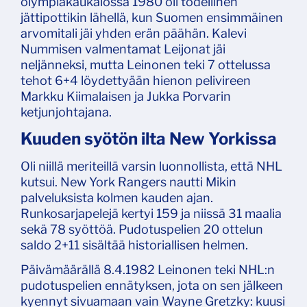
olympiakaukalossa 1980 oli todellinen
jättipottikin lähellä, kun Suomen ensimmäinen
arvomitali jäi yhden erän päähän. Kalevi
Nummisen valmentamat Leijonat jäi
neljänneksi, mutta Leinonen teki 7 ottelussa
tehot 6+4 löydettyään hienon pelivireen
Markku Kiimalaisen ja Jukka Porvarin
ketjunjohtajana.
Kuuden syötön ilta New Yorkissa
Oli niillä meriteillä varsin luonnollista, että NHL
kutsui. New York Rangers nautti Mikin
palveluksista kolmen kauden ajan.
Runkosarjapelejä kertyi 159 ja niissä 31 maalia
sekä 78 syöttöä. Pudotuspelien 20 ottelun
saldo 2+11 sisältää historiallisen helmen.
Päivämäärällä 8.4.1982 Leinonen teki NHL:n
pudotuspelien ennätyksen, jota on sen jälkeen
kyennyt sivuamaan vain Wayne Gretzky: kuusi