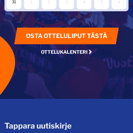
31
1
2
3
4
5
6
OSTA OTTELULIPUT TÄSTÄ
OTTELUKALENTERI
Tappara uutiskirje