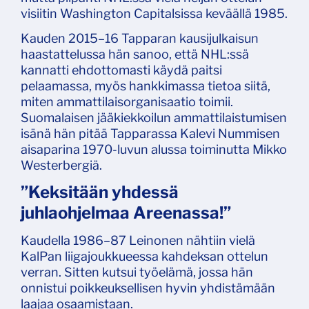
visiitin Washington Capitalsissa keväällä 1985.
Kauden 2015–16 Tapparan kausijulkaisun
haastattelussa hän sanoo, että NHL:ssä
kannatti ehdottomasti käydä paitsi
pelaamassa, myös hankkimassa tietoa siitä,
miten ammattilaisorganisaatio toimii.
Suomalaisen jääkiekkoilun ammattilaistumisen
isänä hän pitää Tapparassa Kalevi Nummisen
aisaparina 1970-luvun alussa toiminutta Mikko
Westerbergiä.
”Keksitään yhdessä
juhlaohjelmaa Areenassa!”
Kaudella 1986–87 Leinonen nähtiin vielä
KalPan liigajoukkueessa kahdeksan ottelun
verran. Sitten kutsui työelämä, jossa hän
onnistui poikkeuksellisen hyvin yhdistämään
laajaa osaamistaan.