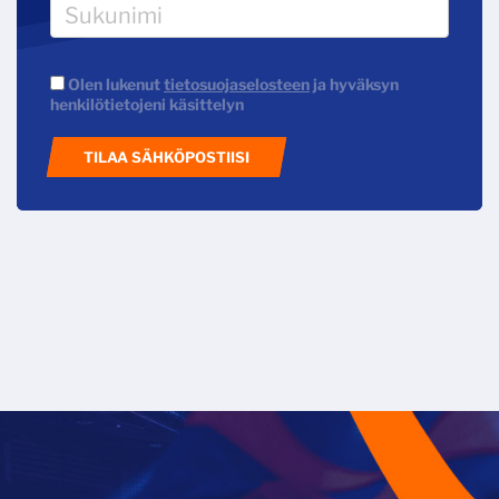
Olen lukenut
tietosuojaselosteen
ja hyväksyn
henkilötietojeni käsittelyn
TILAA SÄHKÖPOSTIISI