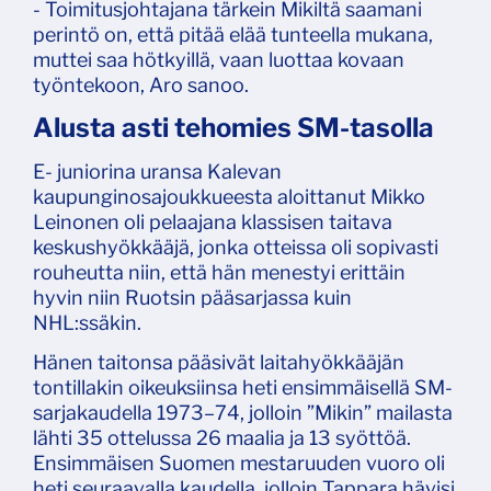
- Toimitusjohtajana tärkein Mikiltä saamani
perintö on, että pitää elää tunteella mukana,
muttei saa hötkyillä, vaan luottaa kovaan
työntekoon, Aro sanoo.
Alusta asti tehomies SM-tasolla
E- juniorina uransa Kalevan
kaupunginosajoukkueesta aloittanut Mikko
Leinonen oli pelaajana klassisen taitava
keskushyökkääjä, jonka otteissa oli sopivasti
rouheutta niin, että hän menestyi erittäin
hyvin niin Ruotsin pääsarjassa kuin
NHL:ssäkin.
Hänen taitonsa pääsivät laitahyökkääjän
tontillakin oikeuksiinsa heti ensimmäisellä SM-
sarjakaudella 1973–74, jolloin ”Mikin” mailasta
lähti 35 ottelussa 26 maalia ja 13 syöttöä.
Ensimmäisen Suomen mestaruuden vuoro oli
heti seuraavalla kaudella, jolloin Tappara hävisi