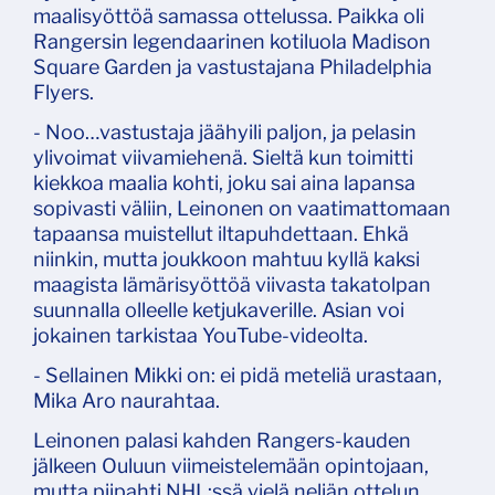
maalisyöttöä samassa ottelussa. Paikka oli
Rangersin legendaarinen kotiluola Madison
Square Garden ja vastustajana Philadelphia
Flyers.
- Noo…vastustaja jäähyili paljon, ja pelasin
ylivoimat viivamiehenä. Sieltä kun toimitti
kiekkoa maalia kohti, joku sai aina lapansa
sopivasti väliin, Leinonen on vaatimattomaan
tapaansa muistellut iltapuhdettaan. Ehkä
niinkin, mutta joukkoon mahtuu kyllä kaksi
maagista lämärisyöttöä viivasta takatolpan
suunnalla olleelle ketjukaverille. Asian voi
jokainen tarkistaa YouTube-videolta.
- Sellainen Mikki on: ei pidä meteliä urastaan,
Mika Aro naurahtaa.
Leinonen palasi kahden Rangers-kauden
jälkeen Ouluun viimeistelemään opintojaan,
mutta piipahti NHL:ssä vielä neljän ottelun