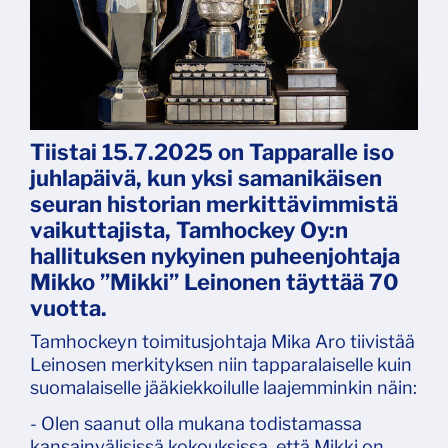
Tiistai 15.7.2025 on Tapparalle iso
juhlapäivä, kun yksi samanikäisen
seuran historian merkittävimmistä
vaikuttajista, Tamhockey Oy:n
hallituksen nykyinen puheenjohtaja
Mikko ”Mikki” Leinonen täyttää 70
vuotta.
Tamhockeyn toimitusjohtaja Mika Aro tiivistää
Leinosen merkityksen niin tapparalaiselle kuin
suomalaiselle jääkiekkoilulle laajemminkin näin:
- Olen saanut olla mukana todistamassa
kansainvälisissä kokouksissa, että Mikki on