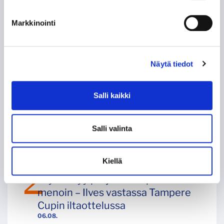
Markkinointi
Näytä tiedot
Salli kaikki
UUSIMMAT ARTIKKELIT
Tampere Cupin kattava infopaketti
Salli valinta
06.08.
Kiellä
Tapparan harjoituskausi
käynnistyy perjantaina perinteisin
menoin – Ilves vastassa Tampere
Cupin iltaottelussa
06.08.