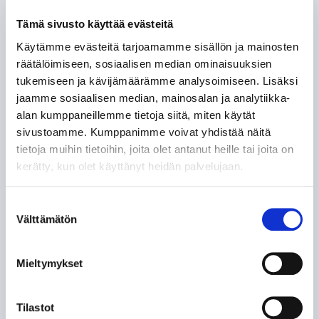
ohjelmaa Areenassa seuramme juhlakauden
tiimoilta!
Tämä sivusto käyttää evästeitä
Käytämme evästeitä tarjoamamme sisällön ja mainosten
Antti-Pekka Lehtonen
räätälöimiseen, sosiaalisen median ominaisuuksien
tukemiseen ja kävijämäärämme analysoimiseen. Lisäksi
jaamme sosiaalisen median, mainosalan ja analytiikka-
alan kumppaneillemme tietoja siitä, miten käytät
sivustoamme. Kumppanimme voivat yhdistää näitä
tietoja muihin tietoihin, joita olet antanut heille tai joita on
kerätty, kun olet käyttänyt heidän palvelujaan.
Suostumuksen
UUTISET
|
05.05.2025 16:00
Välttämätön
valinta
Juhlakauden uudet kausikortit
myynnissä nyt
Mieltymykset
Tilastot