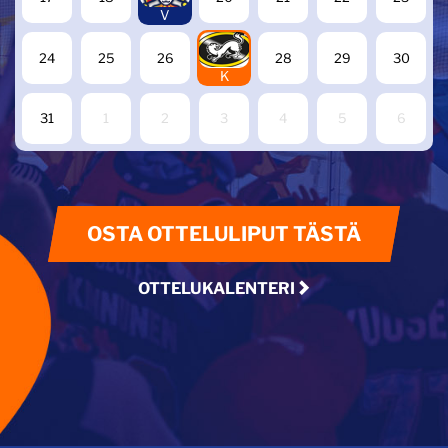
V
27
24
25
26
28
29
30
K
31
1
2
3
4
5
6
OSTA OTTELULIPUT TÄSTÄ
OTTELUKALENTERI