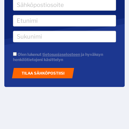
Olen lukenut
tietosuojaselosteen
ja hyväksyn
henkilötietojeni käsittelyn
TILAA SÄHKÖPOSTIISI