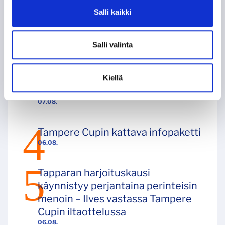
Cupin voitosta – Tappara kohtaa
Salli kaikki
JYPin Hakametsässä
08.08.
Salli valinta
Tappara eteni perjantaina Tampere
Cupin finaaliin – Ilves kumoon
Kiellä
Hakametsässä numeroin 3–2!
07.08.
Tampere Cupin kattava infopaketti
06.08.
Tapparan harjoituskausi
käynnistyy perjantaina perinteisin
menoin – Ilves vastassa Tampere
Cupin iltaottelussa
06.08.