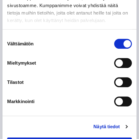
sivustoamme. Kumppanimme voivat yhdistää näitä
tietoja muihin tietoihin, joita olet antanut heille tai joita on
kerätty, kun olet käyttänyt heidän palvelujaan.
Suostumuksen
Välttämätön
valinta
Mieltymykset
UUSIMMAT ARTIKKELIT
Tilastot
Tampere Cupin voitto matkasi
lauantaina Jyväskylään –
Markkinointi
Tapparalle finaalipelissä 1–2 -
tappio JYPille
08.08.
Näytä tiedot
Lauantaina taistellaan Tampere