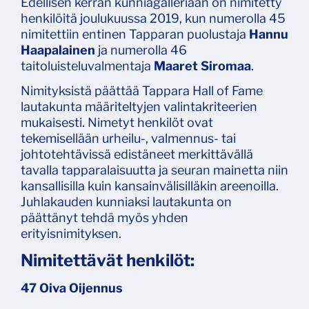
Edellisen kerran kunniagalleriaan on nimitetty
henkilöitä joulukuussa 2019, kun numerolla 45
nimitettiin entinen Tapparan puolustaja
Hannu
Haapalainen
ja numerolla 46
taitoluisteluvalmentaja
Maaret Siromaa
.
Nimityksistä päättää Tappara Hall of Fame
lautakunta määriteltyjen valintakriteerien
mukaisesti. Nimetyt henkilöt ovat
tekemisellään urheilu-, valmennus- tai
johtotehtävissä edistäneet merkittävällä
tavalla tapparalaisuutta ja seuran mainetta niin
kansallisilla kuin kansainvälisilläkin areenoilla.
Juhlakauden kunniaksi lautakunta on
päättänyt tehdä myös yhden
erityisnimityksen.
Nimitettävät henkilöt:
47 Oiva Oijennus