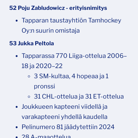
52 Poju Zabludowicz - erityisnimitys
Tapparan taustayhtiön Tamhockey
Oy:n suurin omistaja
53 Jukka Peltola
Tapparassa 770 Liiga-ottelua 2006–
18 ja 2020–22
3 SM-kultaa, 4 hopeaa ja 1
pronssi
31 CHL-ottelua ja 31 ET-ottelua
Joukkueen kapteeni viidellä ja
varakapteeni yhdellä kaudella
Pelinumero 81 jäädytettiin 2024
28 A-maaottelua