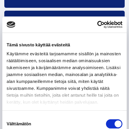
Tappara uutiskirje
Tämä sivusto käyttää evästeitä
Käytämme evästeitä tarjoamamme sisällön ja mainosten
räätälöimiseen, sosiaalisen median ominaisuuksien
tukemiseen ja kävijämäärämme analysoimiseen. Lisäksi
jaamme sosiaalisen median, mainosalan ja analytiikka-
alan kumppaneillemme tietoja siitä, miten käytät
sivustoamme. Kumppanimme voivat yhdistää näitä
Olen lukenut
tietosuojaselosteen
ja hyväksyn
tietoja muihin tietoihin, joita olet antanut heille tai joita on
henkilötietojeni käsittelyn
kerätty, kun olet käyttänyt heidän palvelujaan.
TILAA SÄHKÖPOSTIISI
Suostumuksen
Välttämätön
valinta