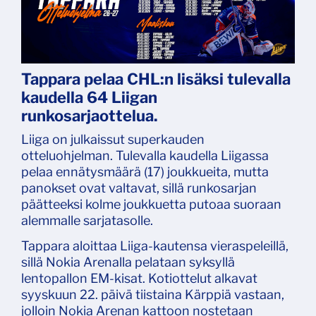
Tappara pelaa CHL:n lisäksi tulevalla
kaudella 64 Liigan
runkosarjaottelua.
Liiga on julkaissut superkauden
otteluohjelman. Tulevalla kaudella Liigassa
pelaa ennätysmäärä (17) joukkueita, mutta
panokset ovat valtavat, sillä runkosarjan
päätteeksi kolme joukkuetta putoaa suoraan
alemmalle sarjatasolle.
Tappara aloittaa Liiga-kautensa vieraspeleillä,
sillä Nokia Arenalla pelataan syksyllä
lentopallon EM-kisat. Kotiottelut alkavat
syyskuun 22. päivä tiistaina Kärppiä vastaan,
jolloin Nokia Arenan kattoon nostetaan