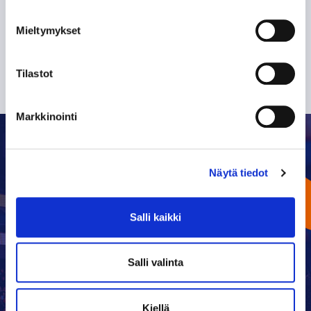
Mieltymykset
Tilastot
Markkinointi
Näytä tiedot
OTTELUKALENTERI
Salli kaikki
ELOKUU
2026
Salli valinta
27
28
29
30
31
1
2
Kiellä
7