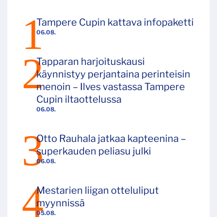
Tampere Cupin kattava infopaketti
06.08.
Tapparan harjoituskausi
käynnistyy perjantaina perinteisin
menoin – Ilves vastassa Tampere
Cupin iltaottelussa
06.08.
Otto Rauhala jatkaa kapteenina –
superkauden peliasu julki
06.08.
Mestarien liigan otteluliput
myynnissä
05.08.