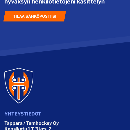
hyväksyn henkilötietojeni käsittelyn
TILAA SÄHKÖPOSTIISI
YHTEYSTIEDOT
Tappara / Tamhockey Oy
Kansikatu 1 T 3 krs. 2