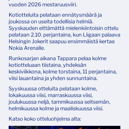
vuoden 2026 mestaruusviiri.
Kotiotteluita pelataan ennätysmäärä ja
joukossa on useita todellisia helmiä.
Syyskauden eittämättä mielenkiintoisin ottelu
pelataan 2.10. perjantaina, kun Liigaan palaava
Helsingin Jokerit saapuu ensimmäistä kertaa
Nokia Arenalle.
Runkosarjan aikana Tappara pelaa kolme
kotiotteluaan tiistaina, yhdeksän
keskiviikkona, kolme torstaina, 11 perjantaina,
viisi lauantaina ja yhden sunnuntaina.
Syyskuussa otteluita pelataan kolme,
lokakuussa viisi, marraskuussa viisi,
joulukuussa neljä, tammikuussa seitsemän,
helmikuussa kolme ja maaliskuussa viisi.
Katso koko otteluohjelma alta: