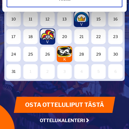
3
4
5
6
8
9
K
14
10
11
12
13
15
16
V
19
17
18
20
21
22
23
V
27
24
25
26
28
29
30
K
31
1
2
3
4
5
6
OSTA OTTELULIPUT TÄSTÄ
OTTELUKALENTERI