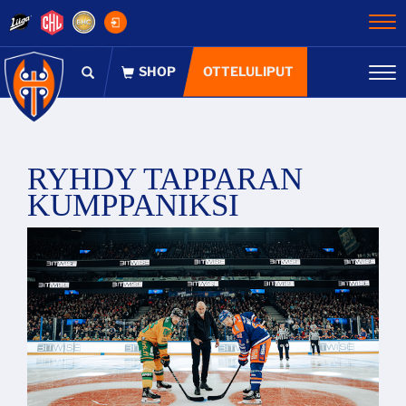
Na
OTTELULIPUT
Na
RYHDY TAPPARAN
KUMPPANIKSI