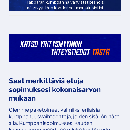
Saat merkittäviä etuja
sopimuksesi kokonaisarvon
mukaan
Olemme paketoineet valmiiksi erilaisia
kumppanuusvaihtoehtoja, joiden sisällön näet
alla. Kumppanisopimuksesi kauden
kokonaisarvo määrittää minkä kentän edut