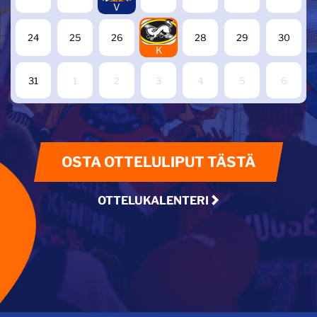
V
27
24
25
26
28
29
30
K
31
1
2
3
4
5
6
OSTA OTTELULIPUT TÄSTÄ
OTTELUKALENTERI