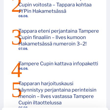
Cupin voitosta – Tappara kohtaa
JYPin Hakametsässä
08.08.
Tappara eteni perjantaina Tampere
Cupin finaaliin – Ilves kumoon
Hakametsässä numeroin 3–2!
07.08.
Tampere Cupin kattava infopaketti
06.08.
Tapparan harjoituskausi
käynnistyy perjantaina perinteisin
menoin – Ilves vastassa Tampere
Cupin iltaottelussa
06.08.