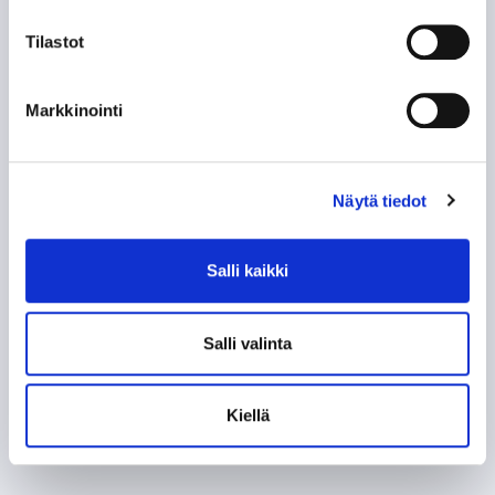
Tilastot
Markkinointi
Näytä tiedot
Olen lukenut
tietosuojaselosteen
ja hyväksyn
henkilötietojeni käsittelyn
Salli kaikki
TILAA SÄHKÖPOSTIISI
Salli valinta
Kiellä