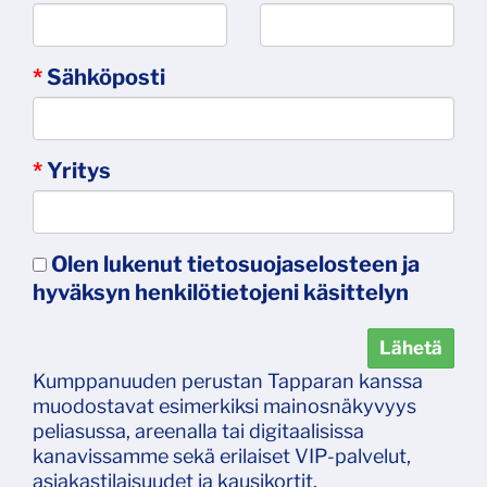
*
Sähköposti
*
Yritys
Olen lukenut
tietosuojaselosteen
ja
hyväksyn henkilötietojeni käsittelyn
Lähetä
Kumppanuuden perustan Tapparan kanssa
muodostavat esimerkiksi mainosnäkyvyys
peliasussa, areenalla tai digitaalisissa
kanavissamme sekä erilaiset VIP-palvelut,
asiakastilaisuudet ja kausikortit.