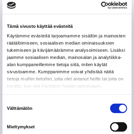
Tämä sivusto käyttää evästeitä
SEURAAVAT KOTIOTTELUT
Käytämme evästeitä tarjoamamme sisällön ja mainosten
TORSTAI 27.8. 18:30
räätälöimiseen, sosiaalisen median ominaisuuksien
tukemiseen ja kävijämäärämme analysoimiseen. Lisäksi
VS.
jaamme sosiaalisen median, mainosalan ja analytiikka-
alan kumppaneillemme tietoja siitä, miten käytät
sivustoamme. Kumppanimme voivat yhdistää näitä
tietoja muihin tietoihin, joita olet antanut heille tai joita on
kerätty, kun olet käyttänyt heidän palvelujaan.
VIP
Suostumuksen
Välttämätön
valinta
Tappara uutiskirje
Mieltymykset