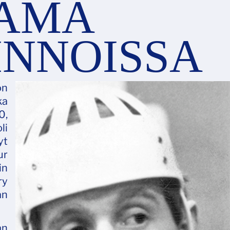
AMA
INNOISSA
on
ka
0,
li
yt
ur
in
ry
än
än