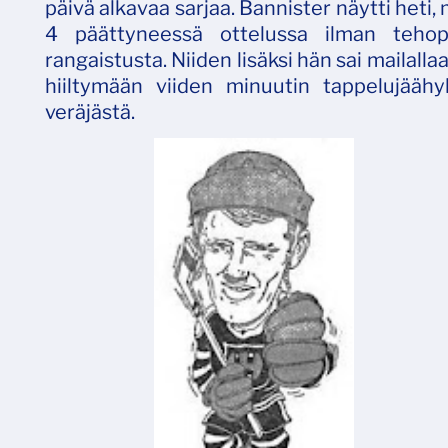
päivä alkavaa sarjaa. Bannister näytti heti,
4 päättyneessä ottelussa ilman tehop
rangaistusta. Niiden lisäksi hän sai mailal
hiiltymään viiden minuutin tappelujäähy
veräjästä.