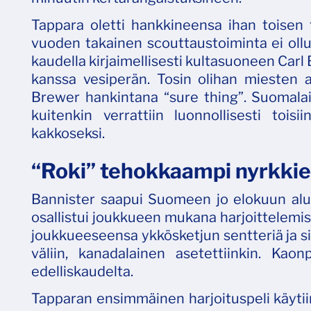
Tappara oletti hankkineensa ihan toisen
vuoden takainen scouttaustoiminta ei ollu
kaudella kirjaimellisesti kultasuoneen Carl
kanssa vesiperän. Tosin olihan miesten a
Brewer hankintana “sure thing”. Suomalai
kuitenkin verrattiin luonnollisesti toisi
kakkoseksi.
“Roki” tehokkaampi nyrkkie
Bannister saapui Suomeen jo elokuun alus
osallistui joukkueen mukana harjoittelemise
joukkueeseensa ykkösketjun sentteriä ja si
väliin, kanadalainen asetettiinkin. Ka
edelliskaudelta.
Tapparan ensimmäinen harjoituspeli käyti