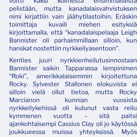
voitti kaksi kolmesta ensimmäisestä
pelistään, mutta kanadalaisvahvistuksen
nimi kirjattiin vain jäähytilastoihin. Eräskin
toimittaja kuvaili miehen esityksiä
kirjoittamalla, että “kanadalaispelaaja Leigh
Bannister oli parhaimmillaan silloin, kun
hanskat nostettiin nyrkkeilyasentoon”.
Kenties juuri nyrkkienheilutusinnostaan
Bannister saikin Tapparassa lempinimen
“Roki”, amerikkalaisemmin kirjoitettuna
Rocky. Sylvester Stallonen elokuvista ei
silloin vielä ollut tietoa, mutta Rocky
Marcianon kunnian vuosista
nyrkkeilykehissä oli kulunut vasta reilu
kymmenen vuotta – sitä paitsi
ajankohtaisempi Cassius Clay oli jo käytössä
joukkueessa muissa yhteyksissä. Myös