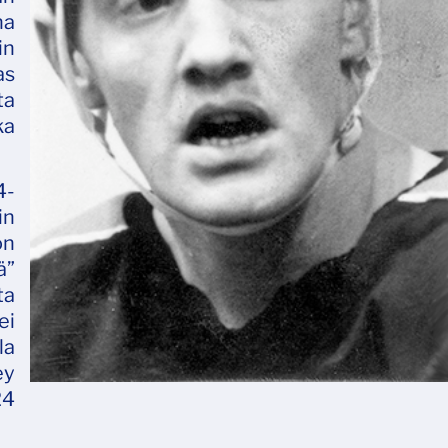
na
n
as
ta
ka
4-
in
on
ä”
ta
ei
la
ey
24