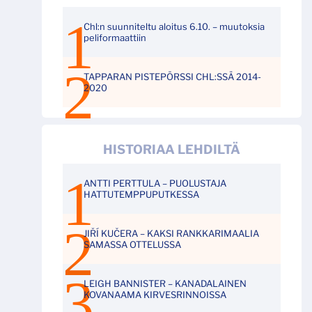
Chl:n suunniteltu aloitus 6.10. – muutoksia
peliformaattiin
TAPPARAN PISTEPÖRSSI CHL:SSÄ 2014-
2020
HISTORIAA LEHDILTÄ
ANTTI PERTTULA – PUOLUSTAJA
HATTUTEMPPUPUTKESSA
JIŘÍ KUČERA – KAKSI RANKKARIMAALIA
SAMASSA OTTELUSSA
LEIGH BANNISTER – KANADALAINEN
KOVANAAMA KIRVESRINNOISSA