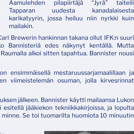
Aamulehden pilapiirtäjä “Jyrä” taiteili
Tapparan uudesta kanadalaisesta
karikatyyrin, jossa heiluu niin nyrkki kuin
mailakin.
Carl Brewerin hankinnan takana ollut IFK:n suuri
ko Bannisteriä edes näkynyt kentällä. Mutta
 Raumalla alkoi sitten tapahtua. Bannister nousi
on ensimmäisellä mestaruussarjamaalillaan ja
n viimeistelemän osuman, jolla kirvesrinnat
uksen jälkeen. Bannister käytti mailaansa Lukon
esitellä jääkiekon tekniikkakirjoissa, ja lopulta
es minne. Se toi tuomarilta huomiota 10 minuutin