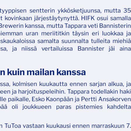
 tyyppisen sentterin ykkösketjuunsa, mutta 35
t kovinkaan järjestäytynyttä. HIFK osui samalla
 Brewerin kanssa, mutta Tappara veti Bannisterin
iemman uran meriititkin täysin eri luokkaa ja
skaukaloissa samalta suunnalta tulleita miehiä
insa, ja niissä vertailuissa Bannister jäi aina
n kuin mailan kanssa
sa, kolmisen kuukautta ennen sarjan alkua, ja
en ja harjoituspeleihin. Tappara todellakin haki
lle paikalle, Esko Kaonpään ja Pertti Ansakorven
onpää oli joukkueen paras pistemies kahdelta
in TuToa vastaan kuukausi ennen marraskuun 7.