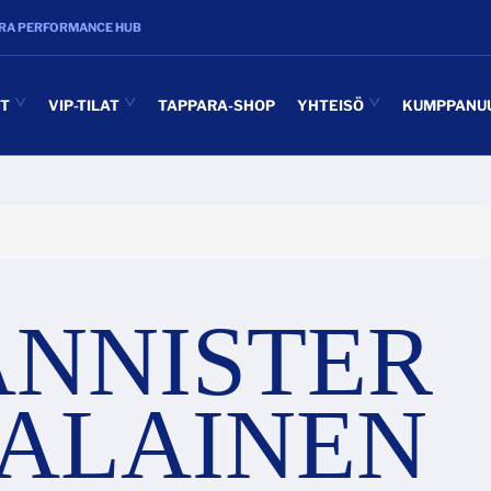
RA PERFORMANCE HUB
UT
VIP-TILAT
TAPPARA-SHOP
YHTEISÖ
KUMPPANU
ANNISTER
ALAINEN