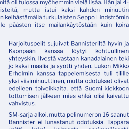
 mitä oli tulossa myöhemmin vielä lisää. Hän jäi 4-
isteitä, mutta istui kaksi kahden minuutin
laan keihästämällä turkulaisten Seppo Lindströmin
lle päästen itse mailankäytöstään kuin koira
Harjoituspelit sujuivat Bannisteriltä hyvin ja
Kaonpään kanssa löytyi kohtuullinen
yhteyskin. Ilvestä vastaan kanadalainen teki
jo kaksi maalia ja syötti yhden. Lukon Mikko
Erholmin kanssa tappelemisesta tuli tilille
yksi viisiminuuttinen, mutta odotukset olivat
edelleen toiveikkaita, että Suomi-kiekkoon
tottumisen jälkeen mies ehkä olisi kaivattu
vahvistus.
SM-sarja alkoi, mutta pelinumeron 16 saanut
Bannister ei lunastanut odotuksia. Tappara