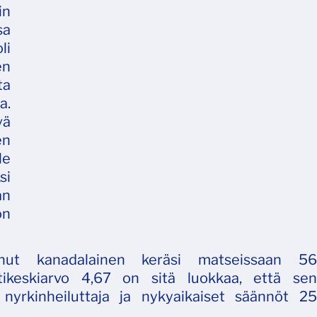
in
a
li
en
ta
a.
vä
en
le
si
an
on
nnut kanadalainen keräsi matseissaan 56
ttikeskiarvo 4,67 on sitä luokkaa, että sen
 nyrkinheiluttaja ja nykyaikaiset säännöt 25