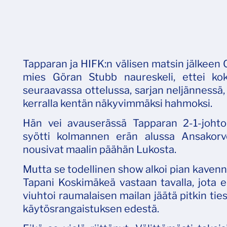
Tapparan ja HIFK:n välisen matsin jälkeen 
mies Göran Stubb naureskeli, ettei ko
seuraavassa ottelussa, sarjan neljännessä,
kerralla kentän näkyvimmäksi hahmoksi.
Hän vei avauserässä Tapparan 2-1-johto
syötti kolmannen erän alussa Ansakorve
nousivat maalin päähän Lukosta.
Mutta se todellinen show alkoi pian kavenn
Tapani Koskimäkeä vastaan tavalla, jota ei 
viuhtoi raumalaisen mailan jäätä pitkin ti
käytösrangaistuksen edestä.