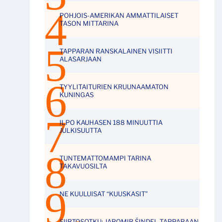
POHJOIS-AMERIKAN AMMATTILAISET
TASON MITTARINA
TAPPARAN RANSKALAINEN VISIITTI
ALASARJAAN
TYYLITAITURIEN KRUUNAAMATON
KUNINGAS
ILPO KAUHASEN 188 MINUUTTIA
JULKISUUTTA
TUNTEMATTOMAMPI TARINA
TAKAVUOSILTA
NE KUULUISAT “KUUSKASIT”
SIIRTOSOTKU: JAROMIR ŠINDEL TAPPARAAN