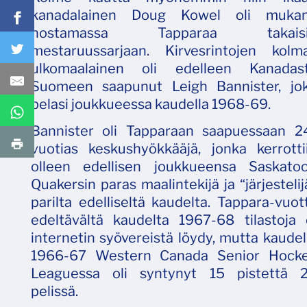
kanadalainen Doug Kowel oli muka
nostamassa Tapparaa takaisi
mestaruussarjaan. Kirvesrintojen kolm
ulkomaalainen oli edelleen Kanadas
Suomeen saapunut Leigh Bannister, jo
pelasi joukkueessa kaudella 1968-69.
Bannister oli Tapparaan saapuessaan 2
vuotias keskushyökkääjä, jonka kerrotti
olleen edellisen joukkueensa Saskato
Quakersin paras maalintekijä ja “järjestelij
parilta edelliseltä kaudelta. Tappara-vuot
edeltävältä kaudelta 1967-68 tilastoja 
internetin syövereistä löydy, mutta kaudel
1966-67 Western Canada Senior Hock
Leaguessa oli syntynyt 15 pistettä 
pelissä.