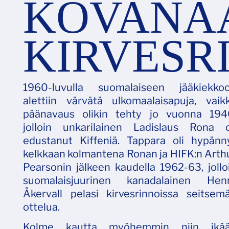
KOVANA
KIRVESR
1960-luvulla suomalaiseen jääkiekko
alettiin värvätä ulkomaalaisapuja, vaik
päänavaus olikin tehty jo vuonna 194
jolloin unkarilainen Ladislaus Rona o
edustanut Kiffeniä. Tappara oli hypänn
kelkkaan kolmantena Ronan ja HIFK:n Arth
Pearsonin jälkeen kaudella 1962-63, jollo
suomalaisjuurinen kanadalainen Hen
Åkervall pelasi kirvesrinnoissa seitsem
ottelua.
Kolme kautta myöhemmin niin ikä