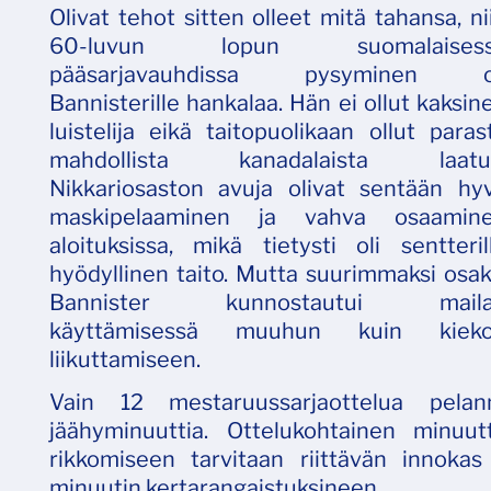
Olivat tehot sitten olleet mitä tahansa, ni
60-luvun lopun suomalaisess
pääsarjavauhdissa pysyminen o
Bannisterille hankalaa. Hän ei ollut kaksin
luistelija eikä taitopuolikaan ollut paras
mahdollista kanadalaista laatu
Nikkariosaston avuja olivat sentään hy
maskipelaaminen ja vahva osaamin
aloituksissa, mikä tietysti oli sentteril
hyödyllinen taito. Mutta suurimmaksi osak
Bannister kunnostautui mail
käyttämisessä muuhun kuin kiek
liikuttamiseen.
Vain 12 mestaruussarjaottelua pela
jäähyminuuttia. Ottelukohtainen minuu
rikkomiseen tarvitaan riittävän innokas
minuutin kertarangaistuksineen.