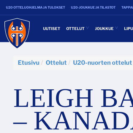
U20 OTTELUOHJELMA JA TULOKSET
U20-JOUKKUE JA TILASTOT
TAPPA
UUTISET
OTTELUT
JOUKKUE
LIP
Etusivu
Ottelut
U20-nuorten ottelut
LEIGH B
– KANAD