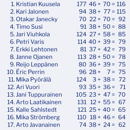
1.
.
Kristian Kuusela
177
46 +
70 =
116
2.
.
Kari Jalonen
94
38 +
77 =
115
3.
.
Otakar Janecky
70
22 +
70 =
92
4.
.
Timo Susi
91
38 +
50 =
88
5.
.
Jari Viuhkola
124
27 +
58 =
85
6.
.
Petri Varis
114
40 +
39 =
79
7.
.
Erkki Lehtonen
81
37 +
42 =
79
8.
.
Janne Ojanen
113
28 +
50 =
78
9.
.
Reijo Leppänen
80
36 +
39 =
75
10.
.
Éric Perrin
96
28 +
7 =
75
11.
.
Mika Pyörälä
124
3 +
38 =
72
12.
.
Ari Vuori
93
35 +
36 =
71
13.
.
Jani Tuppurainen
105
23 +
47 =
70
14.
.
Arto Laatikainen
131
12 +
55 =
67
15.
.
Kalle Sahlstedt
121
25 +
40 =
65
16.
.
Mika Strömberg
110
18 +
46 =
64
17.
.
Arto Javanainen
74
38 +
24 =
62