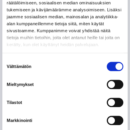
räätälöimiseen, sosiaalisen median ominaisuuksien
ANTTI PERTTULA – PUOLUSTAJA
tukemiseen ja kävijämäärämme analysoimiseen. Lisäksi
HATTUTEMPPUPUTKESSA
jaamme sosiaalisen median, mainosalan ja analytiikka-
alan kumppaneillemme tietoja siitä, miten käytät
JIŘÍ KUČERA – KAKSI RANKKARIMAALIA SAMASSA
sivustoamme. Kumppanimme voivat yhdistää näitä
OTTELUSSA
tietoja muihin tietoihin, joita olet antanut heille tai joita on
kerätty, kun olet käyttänyt heidän palvelujaan.
LEIGH BANNISTER – KANADALAINEN KOVANAAMA
KIRVESRINNOISSA
Suostumuksen
Välttämätön
valinta
POHJOIS-AMERIKAN AMMATTILAISET TASON
MITTARINA
Mieltymykset
TAPPARAN RANSKALAINEN VISIITTI ALASARJAAN
Tilastot
TYYLITAITURIEN KRUUNAAMATON KUNINGAS
Markkinointi
ILPO KAUHASEN 188 MINUUTTIA JULKISUUTTA