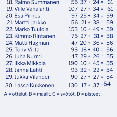
18.
.
Raimo Summanen
55
37 +
24 =
61
19.
.
Ville Vahalahti
107
27 +
34 =
61
20.
.
Esa Pirnes
97
25 +
34 =
59
21.
.
Martti Jarkko
56
21 +
38 =
59
22.
.
Marko Tuulola
153
10 +
49 =
59
23.
.
Kimmo Rintanen
75
27 +
31 =
58
24.
.
Matti Hagman
47
20 +
36 =
56
25.
.
Tony Virta
93
16 +
40 =
56
26.
.
Juha Nurmi
47
29 +
26 =
55
27.
.
Ilkka Mikkola
190
10 +
45 =
55
28.
.
Janne Lahti
93
32 +
22 =
54
29.
.
Jukka Vilander
90
27 +
27 =
54
54
30.
.
Lasse Kukkonen
130
17 +
37 =
A = ottelut, B = maalit, C = syötöt, D = pisteet