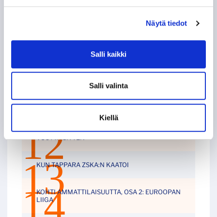
TUNTEMATTOMAMPI TARINA TAKAVUOSILTA
Näytä tiedot
NE KUULUISAT “KUUSKASIT”
Salli kaikki
SIIRTOSOTKU: JAROMIR ŠINDEL TAPPARAAN
Salli valinta
60-VUOTISJUHLAKIRJAN KYNNYKSELLÄ VANHA
HISTORIIKKI!
Kiellä
KAMPPAILU TAMPEREEN HERRUUDESTA 50
VUOTTA SITTEN
KUN TAPPARA ZSKA:N KAATOI
KOHTI AMMATTILAISUUTTA, OSA 2: EUROOPAN
LIIGA