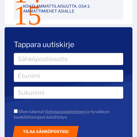
KOHTI AMMATTILAISUUTTA, OSA 1:
AMMATTIMIEHET ASIALLE
Tappara uutiskirje
Olen lukenut
tietosuojaselosteen
ja hyväksyn
henkilötietojeni käsittelyn
TILAA SÄHKÖPOSTIISI