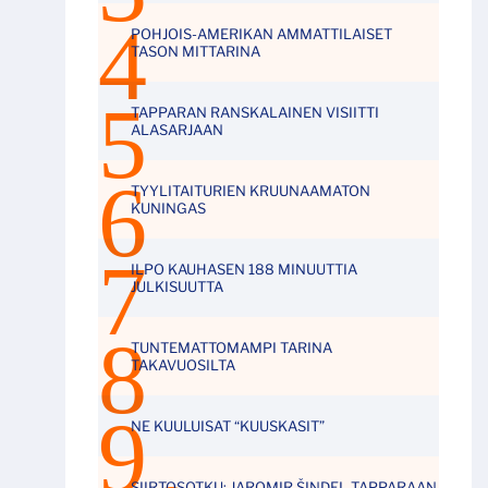
POHJOIS-AMERIKAN AMMATTILAISET
TASON MITTARINA
TAPPARAN RANSKALAINEN VISIITTI
ALASARJAAN
TYYLITAITURIEN KRUUNAAMATON
KUNINGAS
ILPO KAUHASEN 188 MINUUTTIA
JULKISUUTTA
TUNTEMATTOMAMPI TARINA
TAKAVUOSILTA
NE KUULUISAT “KUUSKASIT”
SIIRTOSOTKU: JAROMIR ŠINDEL TAPPARAAN