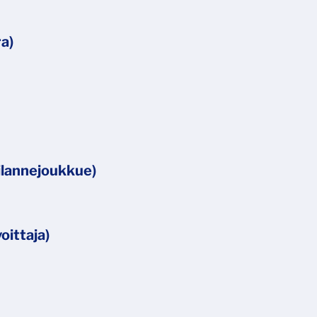
a)
ilannejoukkue)
oittaja)