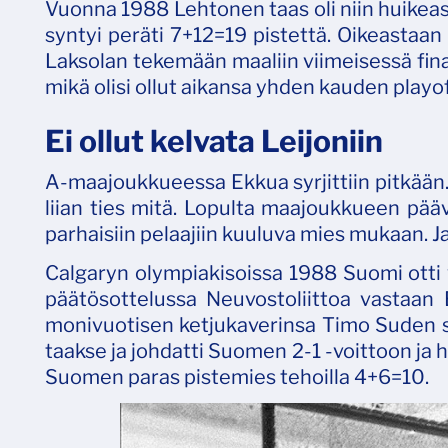
Vuonna 1988 Lehtonen taas oli niin huikea
syntyi peräti 7+12=19 pistettä. Oikeastaa
Laksolan tekemään maaliin viimeisessä finaal
mikä olisi ollut aikansa yhden kauden playo
Ei ollut kelvata Leijoniin
A-maajoukkueessa Ekkua syrjittiin pitkään. 
liian ties mitä. Lopulta maajoukkueen pääv
parhaisiin pelaajiin kuuluva mies mukaan. Ja 
Calgaryn olympiakisoissa 1988 Suomi otti 
päätösottelussa Neuvostoliittoa vastaan
monivuotisen ketjukaverinsa Timo Suden s
taakse ja johdatti Suomen 2-1 -voittoon ja 
Suomen paras pistemies tehoilla 4+6=10.