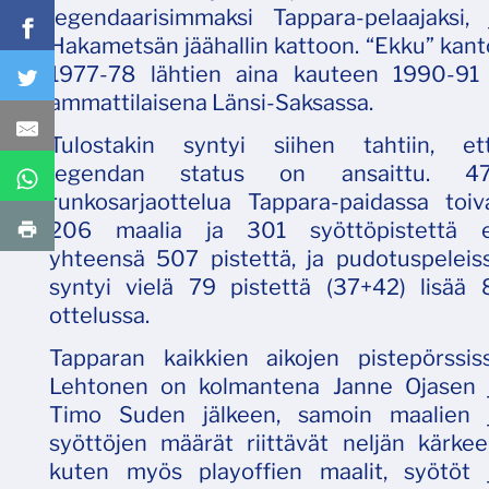
legendaarisimmaksi Tappara-pelaajaksi
Hakametsän jäähallin kattoon. “Ekku” kanto
1977-78 lähtien aina kauteen 1990-91
ammattilaisena Länsi-Saksassa.
Tulostakin syntyi siihen tahtiin, et
legendan status on ansaittu. 4
runkosarjaottelua Tappara-paidassa toiv
206 maalia ja 301 syöttöpistettä e
yhteensä 507 pistettä, ja pudotuspeleis
syntyi vielä 79 pistettä (37+42) lisää 
ottelussa.
Tapparan kaikkien aikojen pistepörssis
Lehtonen on kolmantena Janne Ojasen 
Timo Suden jälkeen, samoin maalien 
syöttöjen määrät riittävät neljän kärkee
kuten myös playoffien maalit, syötöt 