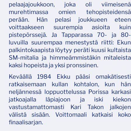
pelaajajoukkoon, joka oli viimeisenä
murehtimassa omien tehopisteidensä
perään. Hän pelasi joukkueen eteen
voittaakseen suurempia asioita kuin
pistepörssejä. Ja Tapparassa 70- ja 80-
luvuilla suurempaa menestystä riitti: Ekun
palkintokaapista löytyy peräti kuusi kultaista
SM-mitalia ja himmeämmistäkin mitaleista
kaksi hopeista ja yksi pronssinen.
Keväällä 1984 Ekku pääsi omakätisesti
ratkaisemaan kullan kohtalon, kun hän
neljännessä loppuottelussa Porissa karkasi
jatkoajalla läpiajoon ja iski kiekon
vastustamattomasti Kari Takon jalkojen
välistä sisään. Voittomaali katkaisi koko
finaalisarjan.