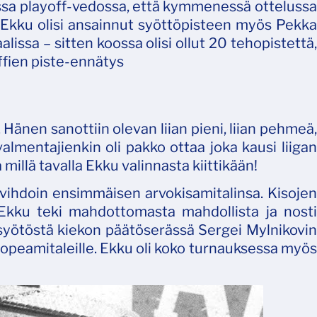
ssa playoff-vedossa, että kymmenessä ottelussa
n Ekku olisi ansainnut syöttöpisteen myös Pekka
issa – sitten koossa olisi ollut 20 tehopistettä,
ffien piste-ennätys
Hänen sanottiin olevan liian pieni, liian pehmeä,
almentajienkin oli pakko ottaa joka kausi liigan
millä tavalla Ekku valinnasta kiittikään!
vihdoin ensimmäisen arvokisamitalinsa. Kisojen
 Ekku teki mahdottomasta mahdollista ja nosti
yötöstä kiekon päätöserässä Sergei Mylnikovin
hopeamitaleille. Ekku oli koko turnauksessa myös