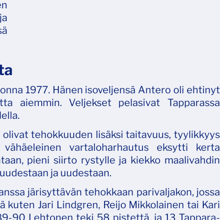
en
ja
sä
ta
uonna 1977. Hänen isoveljensä Antero oli ehtinyt
tta aiemmin. Veljekset pelasivat Tapparassa
ella.
livat tehokkuuden lisäksi taitavuus, tyylikkyys
 vähäeleinen vartaloharhautus eksytti kerta
aan, pieni siirto rystylle ja kiekko maalivahdin
 uudestaan ja uudestaan.
ssa järisyttävän tehokkaan parivaljakon, jossa
hiä kuten Jari Lindgren, Reijo Mikkolainen tai Kari
9-90 Lehtonen teki 58 pistettä, ja 13 Tappara-