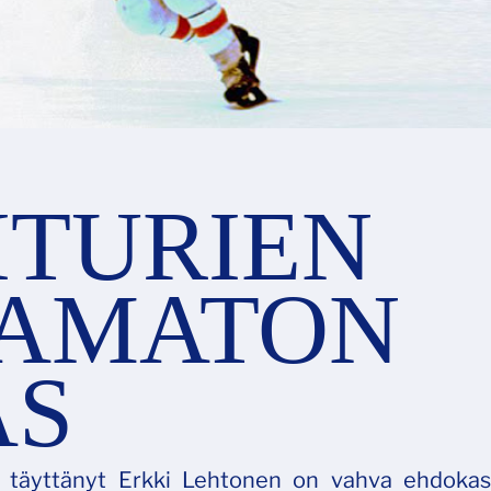
ITURIEN
AMATON
AS
a täyttänyt Erkki Lehtonen on vahva ehdokas