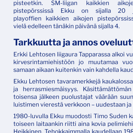
pisteetkin. SM-liigan kaikkien aikoj
pistepörssissä Ekku on sijalla 20 
playoffien kaikkien aikojen pistepörssis
vielä edelleen tänäkin päivänä sijalla 4.
Tarkkuutta ja annos oveluut
Erkki Lehtosen liigaura Tapparassa alkoi v
kirvesrintamiehistöön jo muutamaa vuo
samaan aikaan kuitenkin vain kahdella kaud
Ekku Lehtosen tavaramerkkejä kaukalossa o
ja herrasmiesmäisyys. Käsittämättömän
toisensa jälkeen puolustajat väärään suunt
luistimen vierestä verkkoon – uudestaan ja
1980-luvulla Ekku muodosti Timo Suden kan
toiseen laitaankin riitti aina kovia pelimie
Heikkinen. Tehokkaimmalla kaudellaan 198