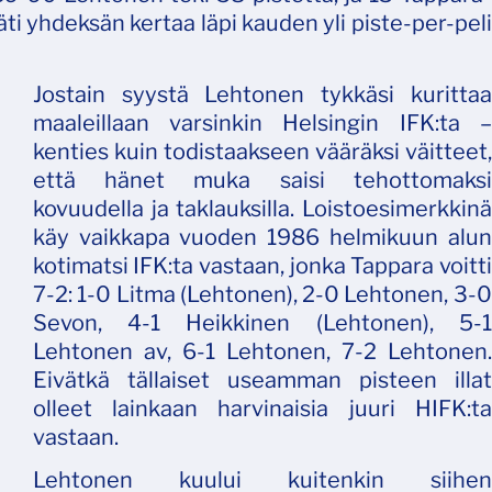
ti yhdeksän kertaa läpi kauden yli piste-per-peli
Jostain syystä Lehtonen tykkäsi kurittaa
maaleillaan varsinkin Helsingin IFK:ta –
kenties kuin todistaakseen vääräksi väitteet,
että hänet muka saisi tehottomaksi
kovuudella ja taklauksilla. Loistoesimerkkinä
käy vaikkapa vuoden 1986 helmikuun alun
kotimatsi IFK:ta vastaan, jonka Tappara voitti
7-2: 1-0 Litma (Lehtonen), 2-0 Lehtonen, 3-0
Sevon, 4-1 Heikkinen (Lehtonen), 5-1
Lehtonen av, 6-1 Lehtonen, 7-2 Lehtonen.
Eivätkä tällaiset useamman pisteen illat
olleet lainkaan harvinaisia juuri HIFK:ta
vastaan.
Lehtonen kuului kuitenkin siihen