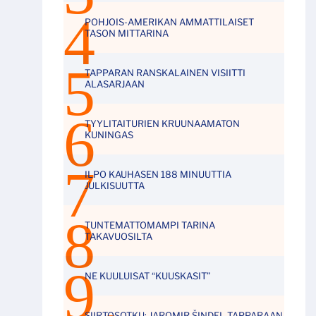
POHJOIS-AMERIKAN AMMATTILAISET
TASON MITTARINA
TAPPARAN RANSKALAINEN VISIITTI
ALASARJAAN
TYYLITAITURIEN KRUUNAAMATON
KUNINGAS
ILPO KAUHASEN 188 MINUUTTIA
JULKISUUTTA
TUNTEMATTOMAMPI TARINA
TAKAVUOSILTA
NE KUULUISAT “KUUSKASIT”
SIIRTOSOTKU: JAROMIR ŠINDEL TAPPARAAN