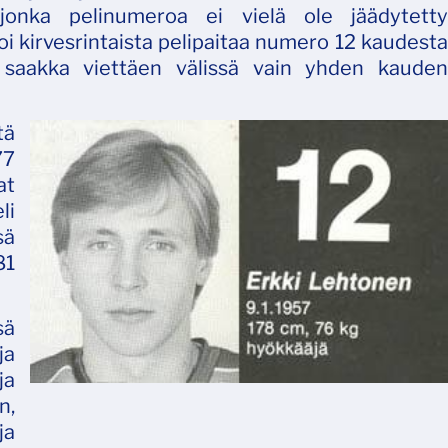
, jonka pelinumeroa ei vielä ole jäädytetty
i kirvesrintaista pelipaitaa numero 12 kaudesta
 saakka viettäen välissä vain yhden kauden
tä
77
at
li
sä
81
sä
ja
ja
n,
ja