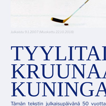
Julkaistu 9.1.2007 (Muokattu 22.10.2018)
TYYLITA
KRUUNA
KUNING
Tämän tekstin julkaisupäivänä 50 vuott