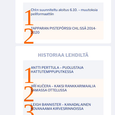
Chl:n suunniteltu aloitus 6.10. – muutoksia
peliformaattiin
TAPPARAN PISTEPÖRSSI CHL:SSÄ 2014-
2020
HISTORIAA LEHDILTÄ
ANTTI PERTTULA – PUOLUSTAJA
HATTUTEMPPUPUTKESSA
JIŘÍ KUČERA – KAKSI RANKKARIMAALIA
SAMASSA OTTELUSSA
LEIGH BANNISTER – KANADALAINEN
KOVANAAMA KIRVESRINNOISSA