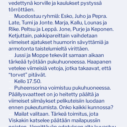
vedettynä korville ja kaulukset pystyssä
törröttäen.
—
Muodostuu ryhmiä: Esko, Juho ja Pepra.
Late, Tumi ja Jonte. Marja, Kallu, Lounas ja
Rike. Peltsu ja Leppä. Jone, Purje ja Keponen.
Ketjuttain, pakkipareittain vaihdetaan
viimeiset ajatukset huumorin sävyttämiä ja
armotonta taistelumieltä virittäen.
—
Jussi ja Moppe tekevät samaan aikaan
tärkeää työtään pukuhuoneessa. Haapanen
vetelee viimeisiä vetoja, jotka takaavat, että
“torvet” pitävät.
—
Kello 17.50.
—
Puheensorina voimistuu pukuhuoneessa.
Päällysvaatteet on jo heitetty päältä ja
viimeiset silmäykset pelikuteisiin luodaan
ennen pukeutumista. Onko kaikki kunnossa?
—
Mailat valitaan. Tärkeä toimitus, jota
Viskakin katselee päätään mailapussiin
nojaten. Jännittävän odotuksen alta kuvastuu