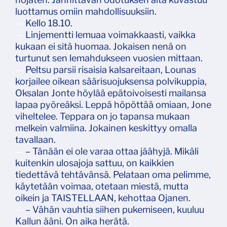
luottamus omiin mahdollisuuksiin.
—
Kello 18.10.
—
Linjementti lemuaa voimakkaasti, vaikka
kukaan ei sitä huomaa. Jokaisen nenä on
turtunut sen lemahdukseen vuosien mittaan.
—
Peltsu parsii risaisia kalsareitaan, Lounas
korjailee oikean säärisuojuksensa polvikuppia,
Oksalan Jonte höylää epätoivoisesti mailansa
lapaa pyöreäksi. Leppä höpöttää omiaan, Jone
viheltelee. Teppara on jo tapansa mukaan
melkein valmiina. Jokainen keskittyy omalla
tavallaan.
—
– Tänään ei ole varaa ottaa jäähyjä. Mikäli
kuitenkin ulosajoja sattuu, on kaikkien
tiedettävä tehtävänsä. Pelataan oma pelimme,
käytetään voimaa, otetaan miestä, mutta
oikein ja TAISTELLAAN, kehottaa Ojanen.
—
– Vähän vauhtia siihen pukemiseen, kuuluu
Kallun ääni. On aika herätä.