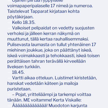
—
Ojanen piirtää ryppyiselle
voimapaperipalaselle 17 nimeä ja numeroa.
Taistelevat Tapparat kirjataan kohta
pöytäkirjaan.
—
Kello 18.35.
—
Valkoiset pelipaidat on vedetty suojusten
verhoksi ja jälleen kerran näkymä on
muuttunut, tällä kertaa rauhallisemmaksi.
Pulisevasta laumasta on tullut yhtenäinen 17
miehinen joukkue, joka on päättänyt iskeä,
iskeä voimakkaasti ja tehokkaasti, iskeä toisen
perättäisen tahran terävällä kirveellään
Ilveksen turkkiin.
—
18.45.
—
Vartti aikaa otteluun. Luistimet kiristetään,
hanskat vedetään käteen ja mailoja
puristetaan.
—
– Pojat, yritteliäämpi ja tarkempi voittaa
tänään. ME voitamme! Kerta Viskalle:
—
Ääääääääääääää! Muodoton karjunta