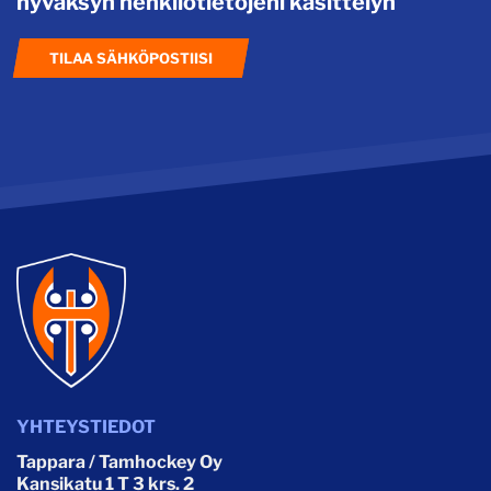
hyväksyn henkilötietojeni käsittelyn
TILAA SÄHKÖPOSTIISI
YHTEYSTIEDOT
Tappara / Tamhockey Oy
Kansikatu 1 T 3 krs. 2