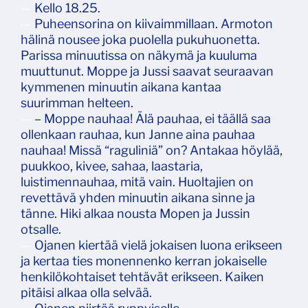
—
Kello 18.25.
—
Puheensorina on kiivaimmillaan. Armoton
hälinä nousee joka puolella pukuhuonetta.
Parissa minuutissa on näkymä ja kuuluma
muuttunut. Moppe ja Jussi saavat seuraavan
kymmenen minuutin aikana kantaa
suurimman helteen.
—
– Moppe nauhaa! Älä pauhaa, ei täällä saa
ollenkaan rauhaa, kun Janne aina pauhaa
nauhaa! Missä “raguliniä” on? Antakaa höylää,
puukkoo, kivee, sahaa, laastaria,
luistimennauhaa, mitä vain. Huoltajien on
revettävä yhden minuutin aikana sinne ja
tänne. Hiki alkaa nousta Mopen ja Jussin
otsalle.
—
Ojanen kiertää vielä jokaisen luona erikseen
ja kertaa ties monennenko kerran jokaiselle
henkilökohtaiset tehtävät erikseen. Kaiken
pitäisi alkaa olla selvää.