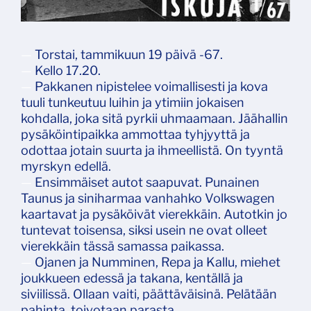
—
Torstai, tammikuun 19 päivä -67.
—
Kello 17.20.
—
Pakkanen nipistelee voimallisesti ja kova
tuuli tunkeutuu luihin ja ytimiin jokaisen
kohdalla, joka sitä pyrkii uhmaamaan. Jäähallin
pysäköintipaikka ammottaa tyhjyyttä ja
odottaa jotain suurta ja ihmeellistä. On tyyntä
myrskyn edellä.
—
Ensimmäiset autot saapuvat. Punainen
Taunus ja siniharmaa vanhahko Volkswagen
kaartavat ja pysäköivät vierekkäin. Autotkin jo
tuntevat toisensa, siksi usein ne ovat olleet
vierekkäin tässä samassa paikassa.
—
Ojanen ja Numminen, Repa ja Kallu, miehet
joukkueen edessä ja takana, kentällä ja
siviilissä. Ollaan vaiti, päättäväisinä. Pelätään
pahinta, toivotaan parasta.