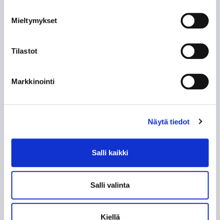
Mieltymykset
TAPPARAN VOITTAMAT PALKINNOT
Tilastot
TAPPARAN KAPTEENIT
TAPPARAN VALMENTAJAT
Markkinointi
HATTUTEMPUT
Näytä tiedot
RANGAISTUSLAUKAUKSET
Salli kaikki
TAPPARAN JUNIORIMESTARIJOUKKUEET
Salli valinta
SYNTYMÄPÄIVÄT
TAPPARA TOP-50
Kiellä