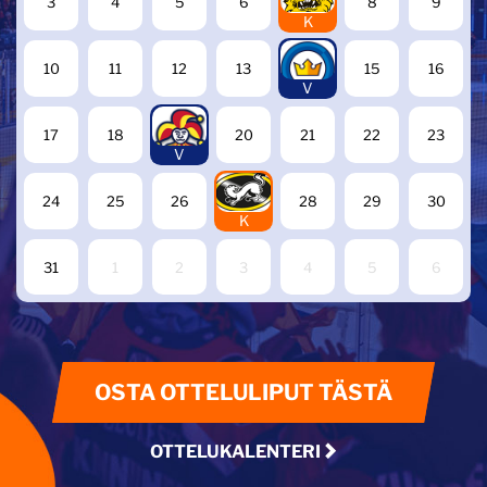
3
4
5
6
8
9
K
14
10
11
12
13
15
16
V
19
17
18
20
21
22
23
V
27
24
25
26
28
29
30
K
31
1
2
3
4
5
6
OSTA OTTELULIPUT TÄSTÄ
OTTELUKALENTERI