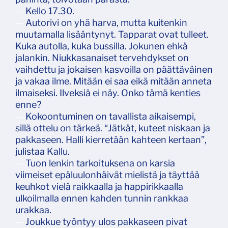
—
Kello 17.30.
—
Autorivi on yhä harva, mutta kuitenkin
muutamalla lisääntynyt. Tapparat ovat tulleet.
Kuka autolla, kuka bussilla. Jokunen ehkä
jalankin. Niukkasanaiset tervehdykset on
vaihdettu ja jokaisen kasvoilla on päättäväinen
ja vakaa ilme. Mitään ei saa eikä mitään anneta
ilmaiseksi. Ilveksiä ei näy. Onko tämä kenties
enne?
—
Kokoontuminen on tavallista aikaisempi,
sillä ottelu on tärkeä. “Jätkät, kuteet niskaan ja
pakkaseen. Halli kierretään kahteen kertaan”,
julistaa Kallu.
—
Tuon lenkin tarkoituksena on karsia
viimeiset epäluulonhäivät mielistä ja täyttää
keuhkot vielä raikkaalla ja happirikkaalla
ulkoilmalla ennen kahden tunnin rankkaa
urakkaa.
—
Joukkue työntyy ulos pakkaseen pivat