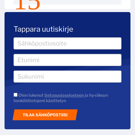
Tappara uutiskirje
Olen lukenut
tietosuojaselosteen
ja hyväksyn
henkilötietojeni käsittelyn
TILAA SÄHKÖPOSTIISI