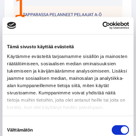
TAPPARASSA PELANNEET PELAAJAT A-Ö
MAALIVAHTITILASTOT RUNKOSARJASSA
Tämä sivusto käyttää evästeitä
TAPPARAN PELAAJIEN PELINUMEROT
Käytämme evästeitä tarjoamamme sisällön ja mainosten
räätälöimiseen, sosiaalisen median ominaisuuksien
TAPPARAN OTTELUT RUNKOSARJASSA
tukemiseen ja kävijämäärämme analysoimiseen. Lisäksi
jaamme sosiaalisen median, mainosalan ja analytiikka-
TAPPARAN YLEISÖMÄÄRÄT 1958-2019
alan kumppaneillemme tietoja siitä, miten käytät
sivustoamme. Kumppanimme voivat yhdistää näitä
TAPPARAN PLAYOFF-PISTEPÖRSSI 1976-2019
tietoja muihin tietoihin, joita olet antanut heille tai joita on
kerätty, kun olet käyttänyt heidän palvelujaan.
JÄÄDYTETYT PELINUMEROT
Suostumuksen
Välttämätön
valinta
TAPPARAN ENNÄTYKSIÄ