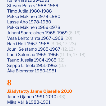
Kalle Viita 1989-1991
Steven Peters 1988-1989
Timo Jutila 1980-1988
Pekka Mäkinen 1979-1980
Lasse Aho 1978-1980
Pekka Mäkinen 1969-1978
Juhani Saarelainen 1968-1969
(6, 16)
Vesa Lehtoranta 1967-1968
(20)
Harri Holli 1967-1968
(3, 16, 17, 23)
Jouni Seistamo 1965-1967
(12, 13)
Lauri Salomaa 1965-1966
(11, 15, 17, 18)
Tauno Jussila 1964-1965
(12)
Seppo Liitsola 1951-1963
(15)
Åke Blomster 1950-1951
8
Jäädytetty Janne Ojaselle 2010
Janne Ojanen 1991-2010
(33)
Mika Välilä 1988-1991