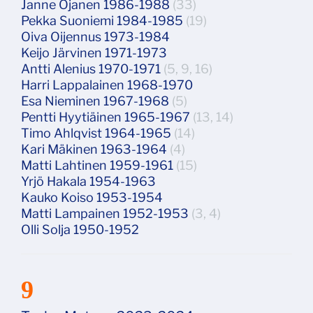
Janne Ojanen 1986-1988
(33)
Pekka Suoniemi 1984-1985
(19)
Oiva Oijennus 1973-1984
Keijo Järvinen 1971-1973
Antti Alenius 1970-1971
(5, 9, 16)
Harri Lappalainen 1968-1970
Esa Nieminen 1967-1968
(5)
Pentti Hyytiäinen 1965-1967
(13, 14)
Timo Ahlqvist 1964-1965
(14)
Kari Mäkinen 1963-1964
(4)
Matti Lahtinen 1959-1961
(15)
Yrjö Hakala 1954-1963
Kauko Koiso 1953-1954
Matti Lampainen 1952-1953
(3, 4)
Olli Solja 1950-1952
9