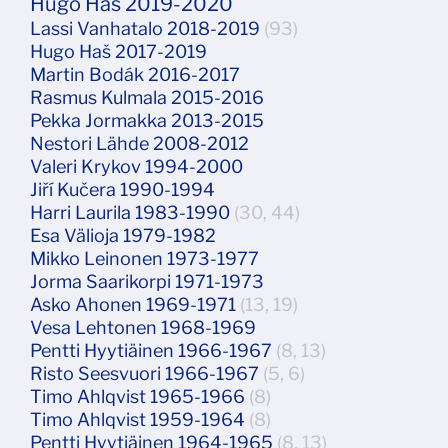
Hugo Haš 2019-2020
Lassi Vanhatalo 2018-2019
(93)
Hugo Haš 2017-2019
Martin Bodák 2016-2017
Rasmus Kulmala 2015-2016
Pekka Jormakka 2013-2015
Nestori Lähde 2008-2012
Valeri Krykov 1994-2000
Jiří Kučera 1990-1994
Harri Laurila 1983-1990
(30, 44)
Esa Välioja 1979-1982
Mikko Leinonen 1973-1977
Jorma Saarikorpi 1971-1973
Asko Ahonen 1969-1971
(13, 19)
Vesa Lehtonen 1968-1969
Pentti Hyytiäinen 1966-1967
(8, 13)
Risto Seesvuori 1966-1967
(5, 6)
Timo Ahlqvist 1965-1966
(8)
Timo Ahlqvist 1959-1964
(8)
Pentti Hyytiäinen 1964-1965
(8, 13)