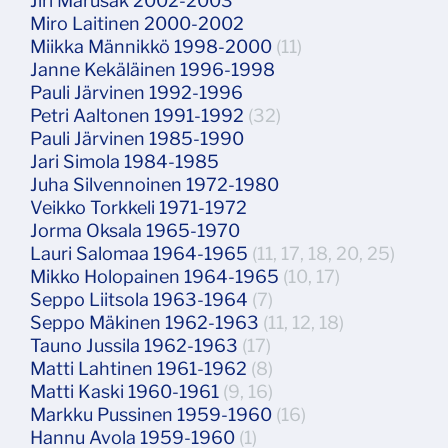
Jiri Marušak 2002-2003
Miro Laitinen 2000-2002
Miikka Männikkö 1998-2000
(11)
Janne Kekäläinen 1996-1998
Pauli Järvinen 1992-1996
Petri Aaltonen 1991-1992
(32)
Pauli Järvinen 1985-1990
Jari Simola 1984-1985
Juha Silvennoinen 1972-1980
Veikko Torkkeli 1971-1972
Jorma Oksala 1965-1970
Lauri Salomaa 1964-1965
(11, 17, 18, 20, 25)
Mikko Holopainen 1964-1965
(10, 17)
Seppo Liitsola 1963-1964
(7)
Seppo Mäkinen 1962-1963
(11, 12, 18)
Tauno Jussila 1962-1963
(17)
Matti Lahtinen 1961-1962
(8)
Matti Kaski 1960-1961
(9, 16)
Markku Pussinen 1959-1960
(16)
Hannu Avola 1959-1960
(1)