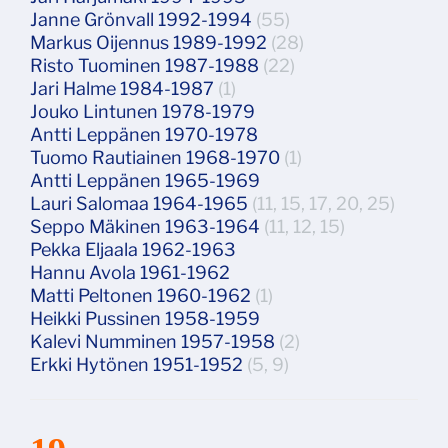
Janne Grönvall 1992-1994
(55)
Markus Oijennus 1989-1992
(28)
Risto Tuominen 1987-1988
(22)
Jari Halme 1984-1987
(1)
Jouko Lintunen 1978-1979
Antti Leppänen 1970-1978
Tuomo Rautiainen 1968-1970
(1)
Antti Leppänen 1965-1969
Lauri Salomaa 1964-1965
(11, 15, 17, 20, 25)
Seppo Mäkinen 1963-1964
(11, 12, 15)
Pekka Eljaala 1962-1963
Hannu Avola 1961-1962
Matti Peltonen 1960-1962
(1)
Heikki Pussinen 1958-1959
Kalevi Numminen 1957-1958
(2)
Erkki Hytönen 1951-1952
(5, 9)