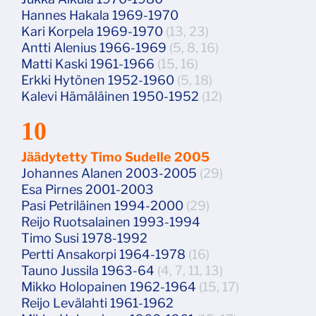
Hannes Hakala 1969-1970
Kari Korpela 1969-1970
(13, 23)
Antti Alenius 1966-1969
(5, 8, 16)
Matti Kaski 1961-1966
(15, 16)
Erkki Hytönen 1952-1960
(5, 18)
Kalevi Hämäläinen 1950-1952
(12)
10
Jäädytetty Timo Sudelle 2005
Johannes Alanen 2003-2005
(29)
Esa Pirnes 2001-2003
Pasi Petriläinen 1994-2000
(29)
Reijo Ruotsalainen 1993-1994
Timo Susi 1978-1992
Pertti Ansakorpi 1964-1978
(16)
Tauno Jussila 1963-64
(4, 7, 11, 13)
Mikko Holopainen 1962-1964
(15, 17)
Reijo Levälahti 1961-1962