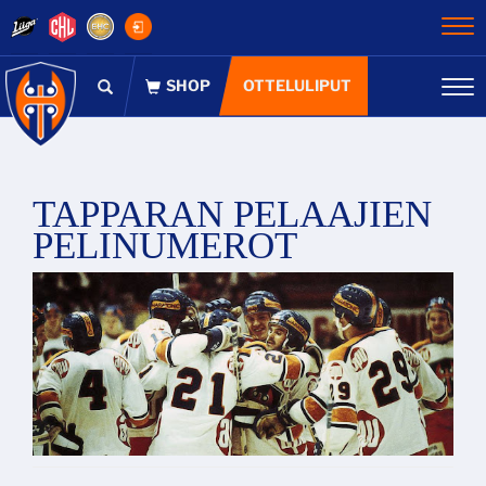
Na
OTTELULIPUT
Na
TAPPARAN PELAAJIEN
PELINUMEROT