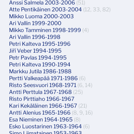
Anssi Salmela 2003-2006
(51)
Atte Pentikäinen 2003-2004
(12, 33, 82)
Mikko Luoma 2000-2003
Ari Vallin 1999-2000
Mikko Tamminen 1998-1999
(4)
Ari Vallin 1996-1998
Petri Kalteva 1995-1996
Jiří Veber 1994-1995
Petr Pavlas 1994-1995
Petri Kalteva 1990-1994
Markku Jutila 1986-1988
Pertti Valkeapää 1971-1986
(6)
Risto Seesvuori 1968-1971
(6, 14)
Antti Perttula 1967-1968
(25)
Risto Pirttiaho 1966-1967
Kari Kekäläinen 1966-1967
(21)
Antti Alenius 1965-1966
(8, 9, 16)
Esa Nieminen 1964-1965
(8)
Esko Luostarinen 1963-1964
(6)
Simo Liimatainen 1953-1963