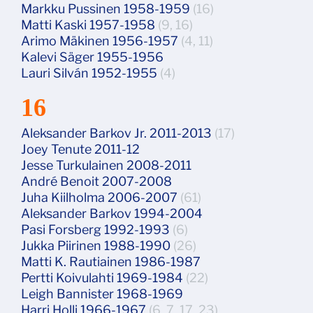
Markku Pussinen 1958-1959
(16)
Matti Kaski 1957-1958
(9, 16)
Arimo Mäkinen 1956-1957
(4, 11)
Kalevi Säger 1955-1956
Lauri Silván 1952-1955
(4)
16
Aleksander Barkov Jr. 2011-2013
(17)
Joey Tenute 2011-12
Jesse Turkulainen 2008-2011
André Benoit 2007-2008
Juha Kiilholma 2006-2007
(61)
Aleksander Barkov 1994-2004
Pasi Forsberg 1992-1993
(6)
Jukka Piirinen 1988-1990
(26)
Matti K. Rautiainen 1986-1987
Pertti Koivulahti 1969-1984
(22)
Leigh Bannister 1968-1969
Harri Holli 1966-1967
(6, 7, 17, 23)