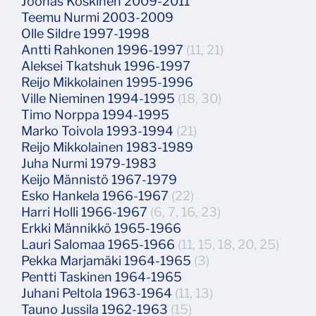
Joonas Koskinen 2009-2011
Teemu Nurmi 2003-2009
Olle Sildre 1997-1998
Antti Rahkonen 1996-1997
(11, 21)
Aleksei Tkatshuk 1996-1997
Reijo Mikkolainen 1995-1996
Ville Nieminen 1994-1995
(18, 30)
Timo Norppa 1994-1995
Marko Toivola 1993-1994
(21)
Reijo Mikkolainen 1983-1989
Juha Nurmi 1979-1983
Keijo Männistö 1967-1979
Esko Hankela 1966-1967
(22)
Harri Holli 1966-1967
(6, 7, 16, 23)
Erkki Männikkö 1965-1966
Lauri Salomaa 1965-1966
(11, 15, 18, 20, 25)
Pekka Marjamäki 1964-1965
(3)
Pentti Taskinen 1964-1965
Juhani Peltola 1963-1964
(11, 13)
Tauno Jussila 1962-1963
(15)