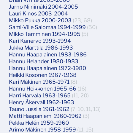
Jarno Niinimäki 2004-2005
Lauri Kinos 2003-2004
Mikko Pukka 2000-2003
(23, 68)
Sami-Ville Salomaa 1994-1999
(50)
Mikko Tamminen 1994-1995
(5)
Kari Kanervo 1993-1994
Jukka Marttila 1986-1993
Hannu Haapalainen 1983-1986
Hannu Helander 1980-1983
Hannu Haapalainen 1972-1980
Heikki Kosonen 1967-1968
Kari Mäkinen 1965-1971
(8)
Hannu Heikkonen 1965-66
(16)
Harri Harvala 1963-1965
(11, 20)
Henry Åkervall 1962-1963
Tauno Jussila 1961-1962
(7, 10, 11, 13)
Matti Haapaniemi 1960-1962
(3)
Pekka Helén 1959-1960
Arimo Mäkinen 1958-1959
(11, 15)