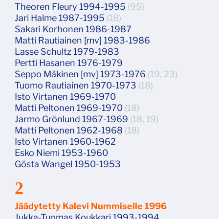
Theoren Fleury 1994-1995
(95)
Jari Halme 1987-1995
(18)
Sakari Korhonen 1986-1987
Matti Rautiainen [mv] 1983-1986
Lasse Schultz 1979-1983
Pertti Hasanen 1976-1979
Seppo Mäkinen [mv] 1973-1976
(19, 23)
Tuomo Rautiainen 1970-1973
(18)
Isto Virtanen 1969-1970
Matti Peltonen 1969-1970
(18)
Jarmo Grönlund 1967-1969
(18, 19)
Matti Peltonen 1962-1968
(18)
Isto Virtanen 1960-1962
Esko Niemi 1953-1960
Gösta Wangel 1950-1953
2
Jäädytetty Kalevi Nummiselle 1996
Jukka-Tuomas Koukkari 1993-1994