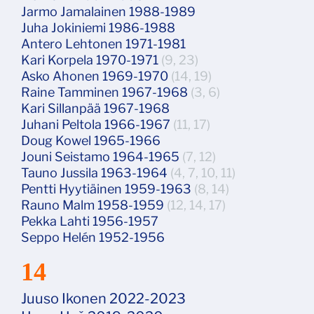
Jarmo Jamalainen 1988-1989
Juha Jokiniemi 1986-1988
Antero Lehtonen 1971-1981
Kari Korpela 1970-1971
(9, 23)
Asko Ahonen 1969-1970
(14, 19)
Raine Tamminen 1967-1968
(3, 6)
Kari Sillanpää 1967-1968
Juhani Peltola 1966-1967
(11, 17)
Doug Kowel 1965-1966
Jouni Seistamo 1964-1965
(7, 12)
Tauno Jussila 1963-1964
(4, 7, 10, 11)
Pentti Hyytiäinen 1959-1963
(8, 14)
Rauno Malm 1958-1959
(12, 14, 17)
Pekka Lahti 1956-1957
Seppo Helén 1952-1956
14
Juuso Ikonen 2022-2023