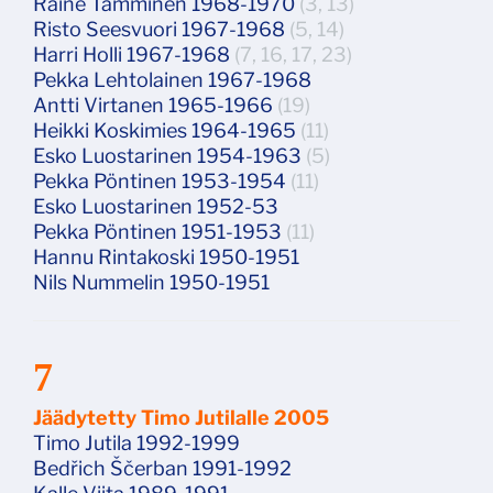
Raine Tamminen 1968-1970
(3, 13)
Risto Seesvuori 1967-1968
(5, 14)
Harri Holli 1967-1968
(7, 16, 17, 23)
Pekka Lehtolainen 1967-1968
Antti Virtanen 1965-1966
(19)
Heikki Koskimies 1964-1965
(11)
Esko Luostarinen 1954-1963
(5)
Pekka Pöntinen 1953-1954
(11)
Esko Luostarinen 1952-53
Pekka Pöntinen 1951-1953
(11)
Hannu Rintakoski 1950-1951
Nils Nummelin 1950-1951
7
Jäädytetty Timo Jutilalle 2005
Timo Jutila 1992-1999
Bedřich Ščerban 1991-1992