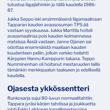
tutustua liigajäihinkin jo tällä kaudella 1986-
87.
Jukka Seppo iski ensimmäisenä liigamaalinaan
Tapparan kauden avausosuman TPS:ää
vastaan syyskuussa. Jukka Marttila hoiteli
avausmaalinsa pois kauden kolmannessa
matsissa Ässiä vastaan. Janne Ojanen sai
odottaa ensimmäistä maaliaan kauden
kuudenteen peliin, jolloin verkko heilahti
Kärppien Hannu Kamppurin takana. Teppo
Numminenhan oli hoitanut mestaruuden lailla
tämänkin merkkipaalun taakseen jo edellisellä
kaudella.
Ojasesta ykkössentteri
Runkosarja sujui 80-luvun normaalitahtiin.
Tappara jyräsi kärjen tahdissa ja joukkuetta
johti Erkki Lehtosen kapellimestaroima