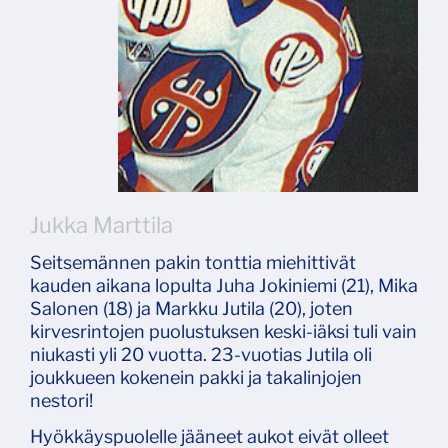
Jukka Marttila
Seitsemännen pakin tonttia miehittivät
kauden aikana lopulta Juha Jokiniemi (21), Mika
Salonen (18) ja Markku Jutila (20), joten
kirvesrintojen puolustuksen keski-iäksi tuli vain
niukasti yli 20 vuotta. 23-vuotias Jutila oli
joukkueen kokenein pakki ja takalinjojen
nestori!
Hyökkäyspuolelle jääneet aukot eivät olleet