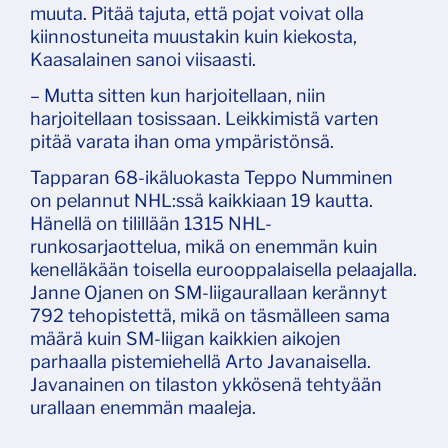
muuta. Pitää tajuta, että pojat voivat olla
kiinnostuneita muustakin kuin kiekosta,
Kaasalainen sanoi viisaasti.
– Mutta sitten kun harjoitellaan, niin
harjoitellaan tosissaan. Leikkimistä varten
pitää varata ihan oma ympäristönsä.
Tapparan 68-ikäluokasta Teppo Numminen
on pelannut NHL:ssä kaikkiaan 19 kautta.
Hänellä on tilillään 1315 NHL-
runkosarjaottelua, mikä on enemmän kuin
kenelläkään toisella eurooppalaisella pelaajalla.
Janne Ojanen on SM-liigaurallaan kerännyt
792 tehopistettä, mikä on täsmälleen sama
määrä kuin SM-liigan kaikkien aikojen
parhaalla pistemiehellä Arto Javanaisella.
Javanainen on tilaston ykkösenä tehtyään
urallaan enemmän maaleja.