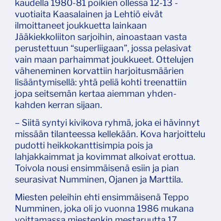
kaudella 1980-81 poikien ollessa 12-13 -
vuotiaita Kaasalainen ja Lehtiö eivät
ilmoittaneet joukkuetta lainkaan
Jääkiekkoliiton sarjoihin, ainoastaan vasta
perustettuun “superliigaan”, jossa pelasivat
vain maan parhaimmat joukkueet. Ottelujen
väheneminen korvattiin harjoitusmäärien
lisääntymisellä: yhtä peliä kohti treenattiin
jopa seitsemän kertaa aiemman yhden-
kahden kerran sijaan.
– Siitä syntyi kivikova ryhmä, joka ei hävinnyt
missään tilanteessa kellekään. Kova harjoittelu
pudotti heikkokanttisimpia pois ja
lahjakkaimmat ja kovimmat alkoivat erottua.
Toivola nousi ensimmäisenä esiin ja pian
seurasivat Numminen, Ojanen ja Marttila.
Miesten peleihin ehti ensimmäisenä Teppo
Numminen, joka oli jo vuonna 1986 mukana
voittamassa miestenkin mestaruutta 17