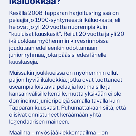
ikäluokkaa?
Kesällä 2008 Tapparan harjoitusringissä on
pelaajia jo 1990-syntyneestä ikäluokasta, eli
he ovat jo yli 20 vuotta nuorempia kuin
“kuuluisat kuuskasit”. Reilut 20 vuotta ja yli 20
ikäluokkaa myöhemmin kirvesrinnoissa
joudutaan edelleenkin odottamaan
junioriryhmää, joka pääsisi edes lähelle
kuuskaseja.
Muissakin joukkueissa on myöhemmin ollut
paljon hyviä ikäluokkia, jotka ovat tuottaneet
useampia loistavia pelaajia kotimaisille ja
kansainvälisille kentille, mutta yksikään ei ole
dominoinut junioripelejä samalla tavalla kuin
Tapparan kuuskasit. Puhumattakaan siitä, että
olisivat onnistuneet keräämään yhtä
legendaarisen maineen.
Maailma – myös jääkiekkomaailma – on