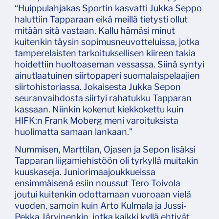
“Huippulahjakas Sportin kasvatti Jukka Seppo
haluttiin Tapparaan eikä meillä tietysti ollut
mitään sitä vastaan. Kallu hämäsi minut
kuitenkin täysin sopimusneuvotteluissa, jotka
tamperelaisten tarkoituksellisen kiireen takia
hoidettiin huoltoaseman vessassa. Siinä syntyi
ainutlaatuinen siirtopaperi suomalaispelaajien
siirtohistoriassa. Jokaisesta Jukka Sepon
seuranvaihdosta siirtyi rahatukku Tapparan
kassaan. Niinkin kokenut kiekkokettu kuin
HIFK:n Frank Moberg meni varoituksista
huolimatta samaan lankaan.”
Nummisen, Marttilan, Ojasen ja Sepon lisäksi
Tapparan liigamiehistöön oli tyrkyllä muitakin
kuuskaseja. Juniorimaajoukkueissa
ensimmäisenä esiin noussut Tero Toivola
joutui kuitenkin odottamaan vuoroaan vielä
vuoden, samoin kuin Arto Kulmala ja Jussi-
Pekka Järvinenkin, jotka kaikki kyllä ehtivät