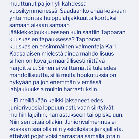
muuttunut paljon yli kahdessa
vuosikymmenessä. Saadaanko enää koskaan
yhtä montaa huippulahjakkuutta kootuksi
samaan aikaan samaan
jääkiekkojoukkueeseen kuin saatiin Tapparan
kuuskasien tapauksessa? Tapparan
kuuskasien ensimmäinen valmentaja Kari
Kaasalaisen mielestä ainoa mahdollisuus
siihen on kova ja määrällisesti riittävä
harjoittelu. Siihen ei välttämättä tule edes
mahdollisuutta, sillä muita houkutuksia on
nykyään paljon enemmän viemässä
lahjakkuuksia muihin harrastuksiin.
– Ei meilläkään kaikki jaksaneet edes
juniorivuosia loppuun asti, vaan siirtyivät
muihin lajeihin, harrastukseen tai opiskeluun.
Niin sen pitää ollakin. Juniorivalmennus ei
koskaan saa olla niin yksioikoista ja rajallista,
etteivät pojat voisi harrastaa samalla jotain