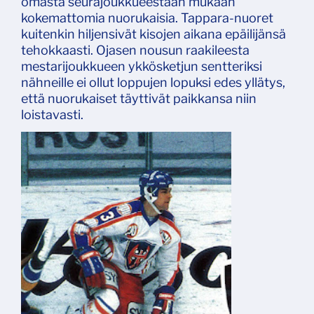
omasta seurajoukkueestaan mukaan
kokemattomia nuorukaisia. Tappara-nuoret
kuitenkin hiljensivät kisojen aikana epäilijänsä
tehokkaasti. Ojasen nousun raakileesta
mestarijoukkueen ykkösketjun sentteriksi
nähneille ei ollut loppujen lopuksi edes yllätys,
että nuorukaiset täyttivät paikkansa niin
loistavasti.