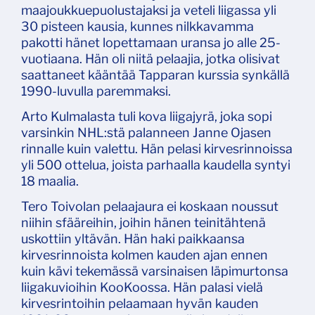
maajoukkuepuolustajaksi ja veteli liigassa yli
30 pisteen kausia, kunnes nilkkavamma
pakotti hänet lopettamaan uransa jo alle 25-
vuotiaana. Hän oli niitä pelaajia, jotka olisivat
saattaneet kääntää Tapparan kurssia synkällä
1990-luvulla paremmaksi.
Arto Kulmalasta tuli kova liigajyrä, joka sopi
varsinkin NHL:stä palanneen Janne Ojasen
rinnalle kuin valettu. Hän pelasi kirvesrinnoissa
yli 500 ottelua, joista parhaalla kaudella syntyi
18 maalia.
Tero Toivolan pelaajaura ei koskaan noussut
niihin sfääreihin, joihin hänen teinitähtenä
uskottiin yltävän. Hän haki paikkaansa
kirvesrinnoista kolmen kauden ajan ennen
kuin kävi tekemässä varsinaisen läpimurtonsa
liigakuvioihin KooKoossa. Hän palasi vielä
kirvesrintoihin pelaamaan hyvän kauden