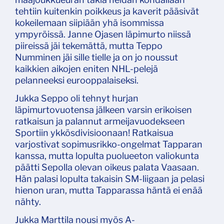
tehtiin kuitenkin poikkeus ja kaverit pääsivät
kokeilemaan siipiään yhä isommissa
ympyröissä. Janne Ojasen läpimurto niissä
piireissä jäi tekemättä, mutta Teppo
Numminen jäi sille tielle ja on jo noussut
kaikkien aikojen eniten NHL-pelejä
pelanneeksi eurooppalaiseksi.
Jukka Seppo oli tehnyt hurjan
läpimurtovuotensa jälkeen varsin erikoisen
ratkaisun ja palannut armeijavuodekseen
Sportiin ykkösdivisioonaan! Ratkaisua
varjostivat sopimusrikko-ongelmat Tapparan
kanssa, mutta lopulta puolueeton valiokunta
päätti Sepolla olevan oikeus palata Vaasaan.
Hän palasi lopulta takaisin SM-liigaan ja pelasi
hienon uran, mutta Tapparassa häntä ei enää
nähty.
Jukka Marttila nousi myös A-