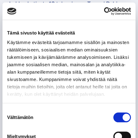
kakkosketjusta 12 tehopinnan Tommi Pohja,
mutta Timo Susi (7+4) ja Janne Ojanen (4+6)
seurasivat perässä.
Tämä sivusto käyttää evästeitä
Käytämme evästeitä tarjoamamme sisällön ja mainosten
räätälöimiseen, sosiaalisen median ominaisuuksien
tukemiseen ja kävijämäärämme analysoimiseen. Lisäksi
jaamme sosiaalisen median, mainosalan ja analytiikka-
alan kumppaneillemme tietoja siitä, miten käytät
sivustoamme. Kumppanimme voivat yhdistää näitä
tietoja muihin tietoihin, joita olet antanut heille tai joita on
kerätty, kun olet käyttänyt heidän palvelujaan.
Suostumuksen
Välttämätön
valinta
Mieltymykset