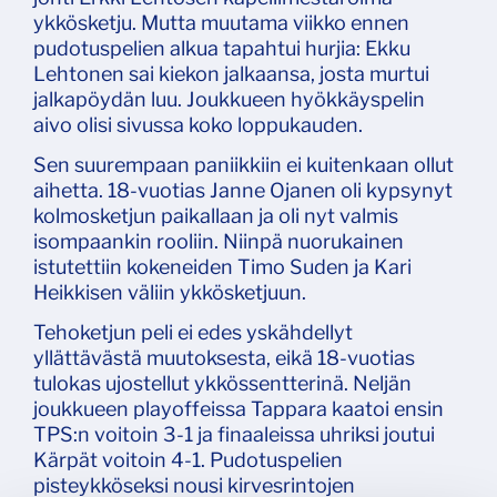
ykkösketju. Mutta muutama viikko ennen
pudotuspelien alkua tapahtui hurjia: Ekku
Lehtonen sai kiekon jalkaansa, josta murtui
jalkapöydän luu. Joukkueen hyökkäyspelin
aivo olisi sivussa koko loppukauden.
Sen suurempaan paniikkiin ei kuitenkaan ollut
aihetta. 18-vuotias Janne Ojanen oli kypsynyt
kolmosketjun paikallaan ja oli nyt valmis
isompaankin rooliin. Niinpä nuorukainen
istutettiin kokeneiden Timo Suden ja Kari
Heikkisen väliin ykkösketjuun.
Tehoketjun peli ei edes yskähdellyt
yllättävästä muutoksesta, eikä 18-vuotias
tulokas ujostellut ykkössentterinä. Neljän
joukkueen playoffeissa Tappara kaatoi ensin
TPS:n voitoin 3-1 ja finaaleissa uhriksi joutui
Kärpät voitoin 4-1. Pudotuspelien
pisteykköseksi nousi kirvesrintojen