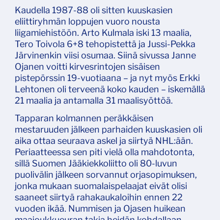
Kaudella 1987-88 oli sitten kuuskasien
eliittiryhmän loppujen vuoro nousta
liigamiehistöön. Arto Kulmala iski 13 maalia,
Tero Toivola 6+8 tehopistettä ja Jussi-Pekka
Järvinenkin viisi osumaa. Siinä sivussa Janne
Ojanen voitti kirvesrintojen sisäisen
pistepörssin 19-vuotiaana – ja nyt myös Erkki
Lehtonen oli terveenä koko kauden – iskemällä
21 maalia ja antamalla 31 maalisyöttöä.
Tapparan kolmannen peräkkäisen
mestaruuden jälkeen parhaiden kuuskasien oli
aika ottaa seuraava askel ja siirtyä NHL:ään.
Periaatteessa sen piti vielä olla mahdotonta,
sillä Suomen Jääkiekkoliitto oli 80-luvun
puolivälin jälkeen sorvannut orjasopimuksen,
jonka mukaan suomalaispelaajat eivät olisi
saaneet siirtyä rahakaukaloihin ennen 22
vuoden ikää. Nummisen ja Ojasen huikean
maajoukkueuran takia heidän kohdallaan