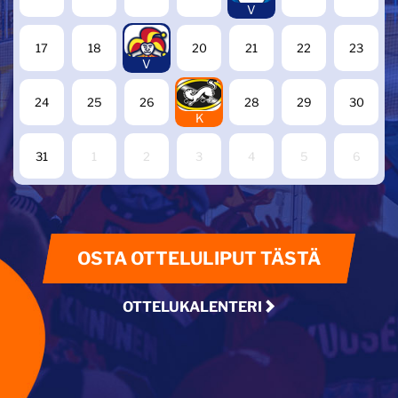
V
19
17
18
20
21
22
23
V
27
24
25
26
28
29
30
K
31
1
2
3
4
5
6
OSTA OTTELULIPUT TÄSTÄ
OTTELUKALENTERI