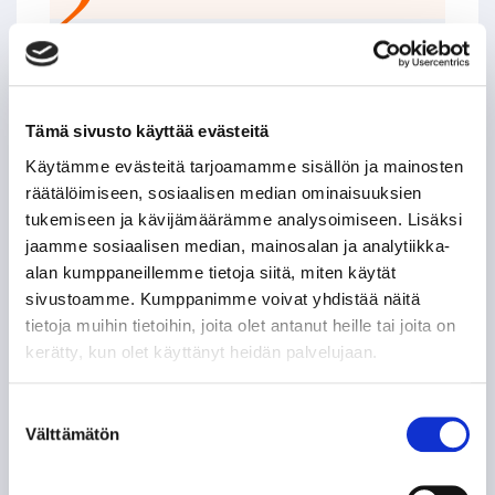
LEIGH BANNISTER – KANADALAINEN KOVANAAMA
KIRVESRINNOISSA
POHJOIS-AMERIKAN AMMATTILAISET TASON
Tämä sivusto käyttää evästeitä
MITTARINA
Käytämme evästeitä tarjoamamme sisällön ja mainosten
räätälöimiseen, sosiaalisen median ominaisuuksien
TAPPARAN RANSKALAINEN VISIITTI ALASARJAAN
tukemiseen ja kävijämäärämme analysoimiseen. Lisäksi
jaamme sosiaalisen median, mainosalan ja analytiikka-
TYYLITAITURIEN KRUUNAAMATON KUNINGAS
alan kumppaneillemme tietoja siitä, miten käytät
sivustoamme. Kumppanimme voivat yhdistää näitä
tietoja muihin tietoihin, joita olet antanut heille tai joita on
ILPO KAUHASEN 188 MINUUTTIA JULKISUUTTA
kerätty, kun olet käyttänyt heidän palvelujaan.
TUNTEMATTOMAMPI TARINA TAKAVUOSILTA
Suostumuksen
Välttämätön
valinta
NE KUULUISAT “KUUSKASIT”