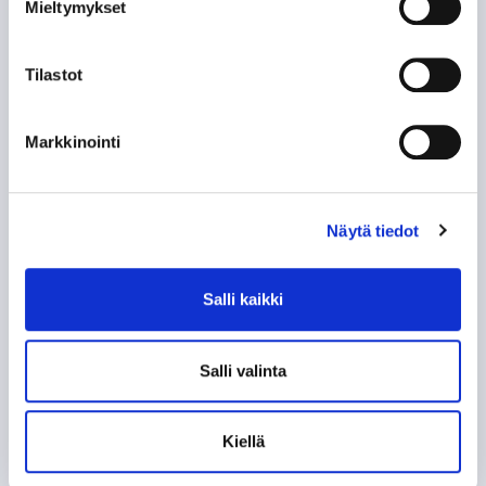
Mieltymykset
SIIRTOSOTKU: JAROMIR ŠINDEL TAPPARAAN
Tilastot
60-VUOTISJUHLAKIRJAN KYNNYKSELLÄ VANHA
HISTORIIKKI!
Markkinointi
KAMPPAILU TAMPEREEN HERRUUDESTA 50
VUOTTA SITTEN
Näytä tiedot
KUN TAPPARA ZSKA:N KAATOI
Salli kaikki
KOHTI AMMATTILAISUUTTA, OSA 2: EUROOPAN
LIIGA
Salli valinta
KOHTI AMMATTILAISUUTTA, OSA 1:
AMMATTIMIEHET ASIALLE
Kiellä