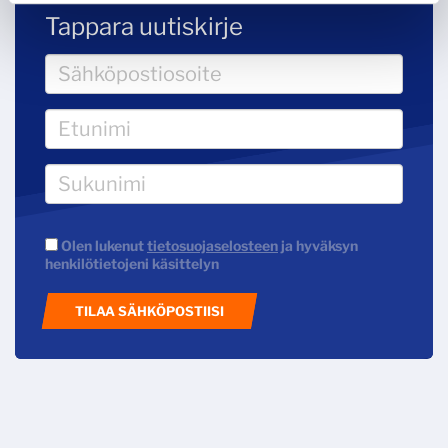
Tappara uutiskirje
Olen lukenut
tietosuojaselosteen
ja hyväksyn
henkilötietojeni käsittelyn
TILAA SÄHKÖPOSTIISI