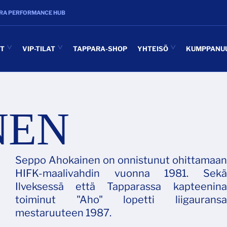
RA PERFORMANCE HUB
UT
VIP-TILAT
TAPPARA-SHOP
YHTEISÖ
KUMPPANU
NEN
Seppo Ahokainen on onnistunut ohittamaan
HIFK-maalivahdin vuonna 1981. Sekä
Ilveksessä että Tapparassa kapteenina
toiminut "Aho" lopetti liigauransa
mestaruuteen 1987.