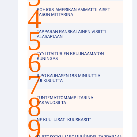
POHJOIS-AMERIKAN AMMATTILAISET
TASON MITTARINA
TAPPARAN RANSKALAINEN VISIITTI
ALASARJAAN
TYYLITAITURIEN KRUUNAAMATON
KUNINGAS
ILPO KAUHASEN 188 MINUUTTIA
JULKISUUTTA
TUNTEMATTOMAMPI TARINA
TAKAVUOSILTA
NE KUULUISAT “KUUSKASIT”
SIIRTOSOTKU: JAROMIR ŠINDEL TAPPARAAN