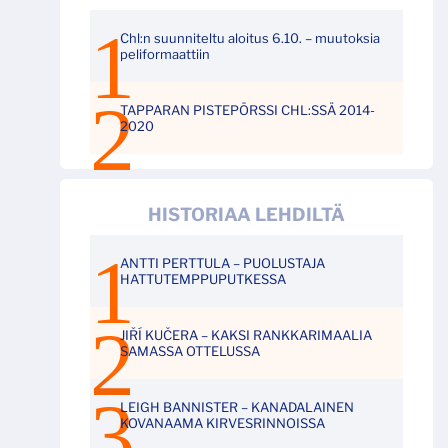
Chl:n suunniteltu aloitus 6.10. – muutoksia
peliformaattiin
TAPPARAN PISTEPÖRSSI CHL:SSÄ 2014-
2020
HISTORIAA LEHDILTÄ
ANTTI PERTTULA – PUOLUSTAJA
HATTUTEMPPUPUTKESSA
JIŘÍ KUČERA – KAKSI RANKKARIMAALIA
SAMASSA OTTELUSSA
LEIGH BANNISTER – KANADALAINEN
KOVANAAMA KIRVESRINNOISSA