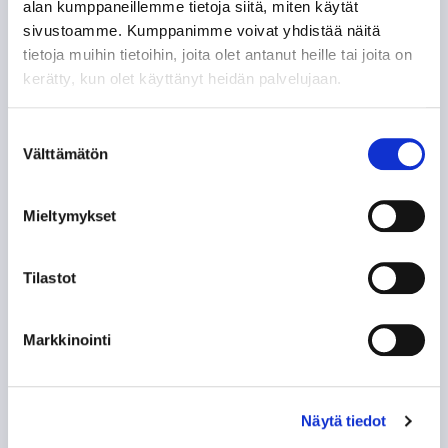
alan kumppaneillemme tietoja siitä, miten käytät
LEIGH BANNISTER – KANADALAINEN KOVANAAMA
KIRVESRINNOISSA
sivustoamme. Kumppanimme voivat yhdistää näitä
tietoja muihin tietoihin, joita olet antanut heille tai joita on
kerätty, kun olet käyttänyt heidän palvelujaan.
POHJOIS-AMERIKAN AMMATTILAISET TASON
MITTARINA
Suostumuksen
Välttämätön
valinta
TAPPARAN RANSKALAINEN VISIITTI ALASARJAAN
TYYLITAITURIEN KRUUNAAMATON KUNINGAS
Mieltymykset
ILPO KAUHASEN 188 MINUUTTIA JULKISUUTTA
Tilastot
TUNTEMATTOMAMPI TARINA TAKAVUOSILTA
Markkinointi
NE KUULUISAT “KUUSKASIT”
Näytä tiedot
SIIRTOSOTKU: JAROMIR ŠINDEL TAPPARAAN