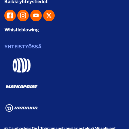
Kaikki yhteystiedot
Whistleblowing
YHTEISTYÖSSÄ
© Tamhockey Oy
| Toiminnanohjausjärjestelmä
WiseEvent