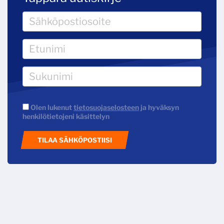
Olen lukenut
tietosuojaselosteen
ja hyväksyn
henkilötietojeni käsittelyn
TILAA SÄHKÖPOSTIISI