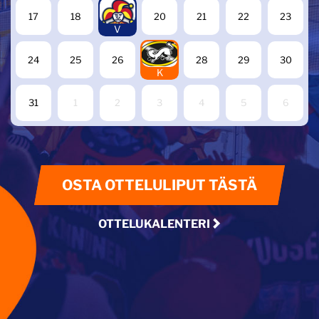
19
17
18
20
21
22
23
V
27
24
25
26
28
29
30
K
31
1
2
3
4
5
6
OSTA OTTELULIPUT TÄSTÄ
OTTELUKALENTERI