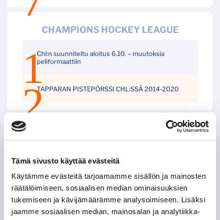
CHAMPIONS HOCKEY LEAGUE
Chl:n suunniteltu aloitus 6.10. – muutoksia
peliformaattiin
TAPPARAN PISTEPÖRSSI CHL:SSÄ 2014-2020
HISTORIAA LEHDILTÄ
ANTTI PERTTULA – PUOLUSTAJA
Tämä sivusto käyttää evästeitä
HATTUTEMPPUPUTKESSA
Käytämme evästeitä tarjoamamme sisällön ja mainosten
räätälöimiseen, sosiaalisen median ominaisuuksien
JIŘÍ KUČERA – KAKSI RANKKARIMAALIA SAMASSA
OTTELUSSA
tukemiseen ja kävijämäärämme analysoimiseen. Lisäksi
jaamme sosiaalisen median, mainosalan ja analytiikka-