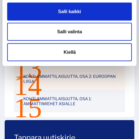
Salli kaikki
60-VUOTISJUHLAKIRJAN KYNNYKSELLÄ VANHA
HISTORIIKKI!
Salli valinta
KAMPPAILU TAMPEREEN HERRUUDESTA 50
VUOTTA SITTEN
Kiellä
KUN TAPPARA ZSKA:N KAATOI
KOHTI AMMATTILAISUUTTA, OSA 2: EUROOPAN
LIIGA
KOHTI AMMATTILAISUUTTA, OSA 1:
AMMATTIMIEHET ASIALLE
Tappara uutiskirje