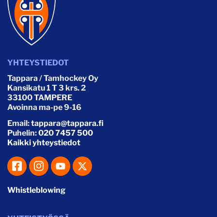
YHTEYSTIEDOT
Tappara / Tamhockey Oy
Kansikatu 1 T 3 krs. 2
33100 TAMPERE
Avoinna ma-pe 9-16
Email:
tappara@tappara.fi
Puhelin:
020 7457 500
Kaikki yhteystiedot
Whistleblowing