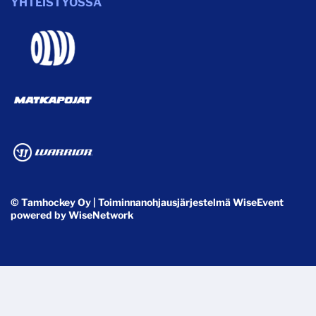
YHTEISTYÖSSÄ
© Tamhockey Oy
| Toiminnanohjausjärjestelmä
WiseEvent
powered by
WiseNetwork