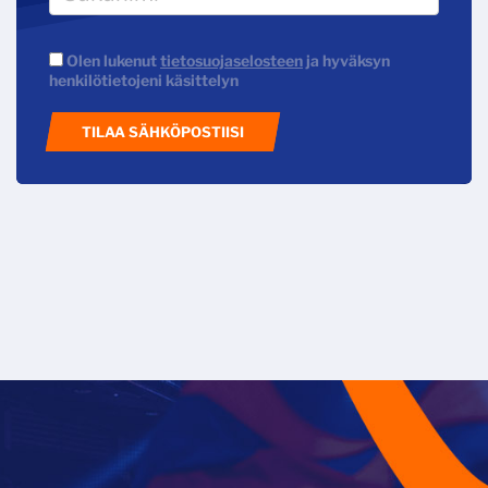
Olen lukenut
tietosuojaselosteen
ja hyväksyn
henkilötietojeni käsittelyn
TILAA SÄHKÖPOSTIISI