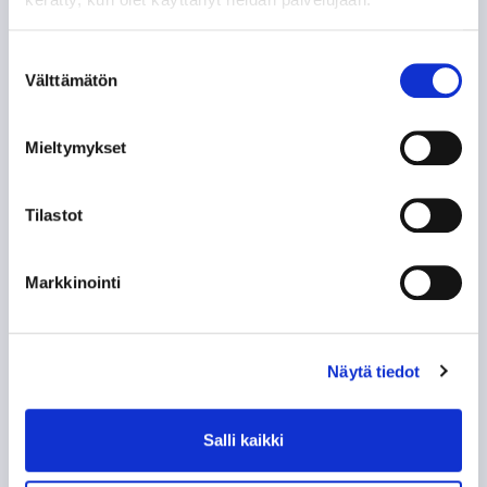
Suostumuksen
TYYLITAITURIEN KRUUNAAMATON KUNINGAS
Välttämätön
valinta
ILPO KAUHASEN 188 MINUUTTIA JULKISUUTTA
Mieltymykset
TUNTEMATTOMAMPI TARINA TAKAVUOSILTA
Tilastot
NE KUULUISAT “KUUSKASIT”
Markkinointi
SIIRTOSOTKU: JAROMIR ŠINDEL TAPPARAAN
60-VUOTISJUHLAKIRJAN KYNNYKSELLÄ VANHA
Näytä tiedot
HISTORIIKKI!
Salli kaikki
KAMPPAILU TAMPEREEN HERRUUDESTA 50
VUOTTA SITTEN