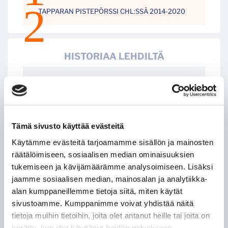
TAPPARAN PISTEPÖRSSI CHL:SSÄ 2014-2020
HISTORIAA LEHDILTÄ
ANTTI PERTTULA – PUOLUSTAJA
HATTUTEMPPUPUTKESSA
JIŘÍ KUČERA – KAKSI RANKKARIMAALIA SAMASSA
OTTELUSSA
Tämä sivusto käyttää evästeitä
Käytämme evästeitä tarjoamamme sisällön ja mainosten
räätälöimiseen, sosiaalisen median ominaisuuksien
LEIGH BANNISTER – KANADALAINEN KOVANAAMA
KIRVESRINNOISSA
tukemiseen ja kävijämäärämme analysoimiseen. Lisäksi
jaamme sosiaalisen median, mainosalan ja analytiikka-
alan kumppaneillemme tietoja siitä, miten käytät
POHJOIS-AMERIKAN AMMATTILAISET TASON
MITTARINA
sivustoamme. Kumppanimme voivat yhdistää näitä
tietoja muihin tietoihin, joita olet antanut heille tai joita on
kerätty, kun olet käyttänyt heidän palvelujaan.
TAPPARAN RANSKALAINEN VISIITTI ALASARJAAN