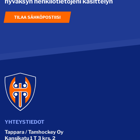
hyväksyn henkilötietojeni käsittelyn
TILAA SÄHKÖPOSTIISI
YHTEYSTIEDOT
Tappara / Tamhockey Oy
Kansikatu 1 T 3 krs. 2