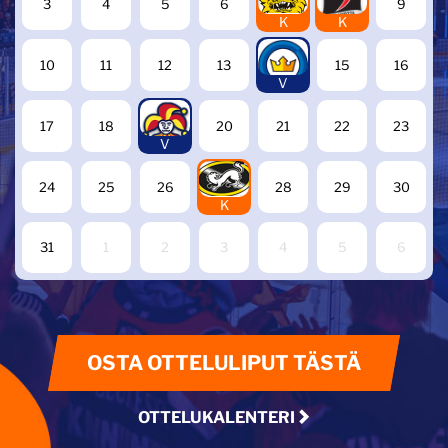
3
4
5
6
9
K
K
14
10
11
12
13
15
16
V
19
17
18
20
21
22
23
V
27
24
25
26
28
29
30
K
31
1
2
3
4
5
6
OSTA OTTELULIPUT TÄSTÄ
OTTELUKALENTERI