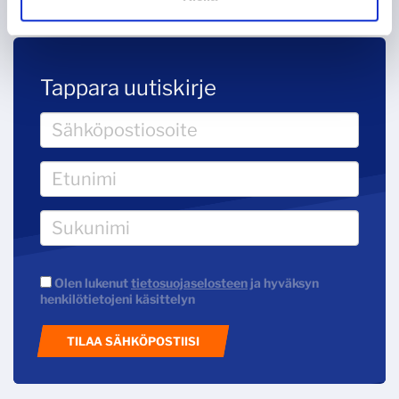
Tappara uutiskirje
Olen lukenut
tietosuojaselosteen
ja hyväksyn
henkilötietojeni käsittelyn
TILAA SÄHKÖPOSTIISI