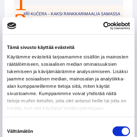
JIŘÍ KUČERA – KAKSI RANKKARIMAALIA SAMASSA
OTTELUSSA
LEIGH BANNISTER – KANADALAINEN KOVANAAMA
KIRVESRINNOISSA
Tämä sivusto käyttää evästeitä
Käytämme evästeitä tarjoamamme sisällön ja mainosten
POHJOIS-AMERIKAN AMMATTILAISET TASON
MITTARINA
räätälöimiseen, sosiaalisen median ominaisuuksien
tukemiseen ja kävijämäärämme analysoimiseen. Lisäksi
jaamme sosiaalisen median, mainosalan ja analytiikka-
TAPPARAN RANSKALAINEN VISIITTI ALASARJAAN
alan kumppaneillemme tietoja siitä, miten käytät
sivustoamme. Kumppanimme voivat yhdistää näitä
TYYLITAITURIEN KRUUNAAMATON KUNINGAS
tietoja muihin tietoihin, joita olet antanut heille tai joita on
kerätty, kun olet käyttänyt heidän palvelujaan.
ILPO KAUHASEN 188 MINUUTTIA JULKISUUTTA
Suostumuksen
Välttämätön
TUNTEMATTOMAMPI TARINA TAKAVUOSILTA
valinta