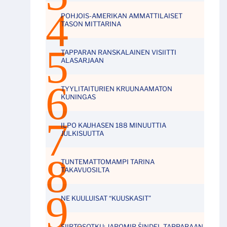
POHJOIS-AMERIKAN AMMATTILAISET
TASON MITTARINA
TAPPARAN RANSKALAINEN VISIITTI
ALASARJAAN
TYYLITAITURIEN KRUUNAAMATON
KUNINGAS
ILPO KAUHASEN 188 MINUUTTIA
JULKISUUTTA
TUNTEMATTOMAMPI TARINA
TAKAVUOSILTA
NE KUULUISAT “KUUSKASIT”
SIIRTOSOTKU: JAROMIR ŠINDEL TAPPARAAN