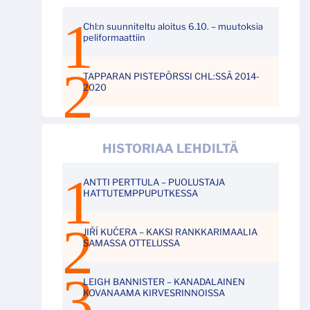
Chl:n suunniteltu aloitus 6.10. – muutoksia
peliformaattiin
TAPPARAN PISTEPÖRSSI CHL:SSÄ 2014-
2020
HISTORIAA LEHDILTÄ
ANTTI PERTTULA – PUOLUSTAJA
HATTUTEMPPUPUTKESSA
JIŘÍ KUČERA – KAKSI RANKKARIMAALIA
SAMASSA OTTELUSSA
LEIGH BANNISTER – KANADALAINEN
KOVANAAMA KIRVESRINNOISSA