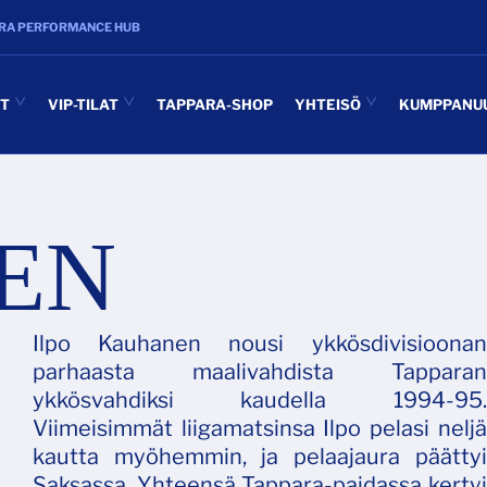
RA PERFORMANCE HUB
UT
VIP-TILAT
TAPPARA-SHOP
YHTEISÖ
KUMPPANU
EN
Ilpo Kauhanen nousi ykkösdivisioonan
parhaasta maalivahdista Tapparan
ykkösvahdiksi kaudella 1994-95.
Viimeisimmät liigamatsinsa Ilpo pelasi neljä
kautta myöhemmin, ja pelaajaura päättyi
Saksassa. Yhteensä Tappara-paidassa kertyi