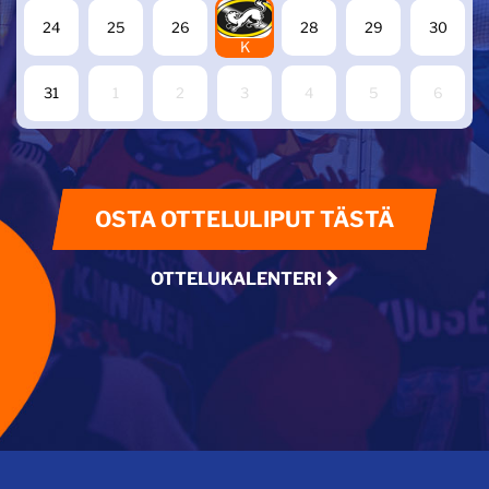
27
24
25
26
28
29
30
K
31
1
2
3
4
5
6
OSTA OTTELULIPUT TÄSTÄ
OTTELUKALENTERI