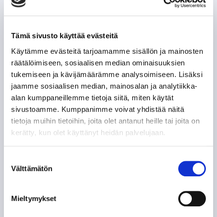
POHJOIS-AMERIKAN AMMATTILAISET TASON
MITTARINA
Tämä sivusto käyttää evästeitä
TAPPARAN RANSKALAINEN VISIITTI ALASARJAAN
Käytämme evästeitä tarjoamamme sisällön ja mainosten
räätälöimiseen, sosiaalisen median ominaisuuksien
tukemiseen ja kävijämäärämme analysoimiseen. Lisäksi
TYYLITAITURIEN KRUUNAAMATON KUNINGAS
jaamme sosiaalisen median, mainosalan ja analytiikka-
alan kumppaneillemme tietoja siitä, miten käytät
ILPO KAUHASEN 188 MINUUTTIA JULKISUUTTA
sivustoamme. Kumppanimme voivat yhdistää näitä
tietoja muihin tietoihin, joita olet antanut heille tai joita on
TUNTEMATTOMAMPI TARINA TAKAVUOSILTA
kerätty, kun olet käyttänyt heidän palvelujaan.
NE KUULUISAT “KUUSKASIT”
Suostumuksen
Välttämätön
valinta
SIIRTOSOTKU: JAROMIR ŠINDEL TAPPARAAN
Mieltymykset
60-VUOTISJUHLAKIRJAN KYNNYKSELLÄ VANHA