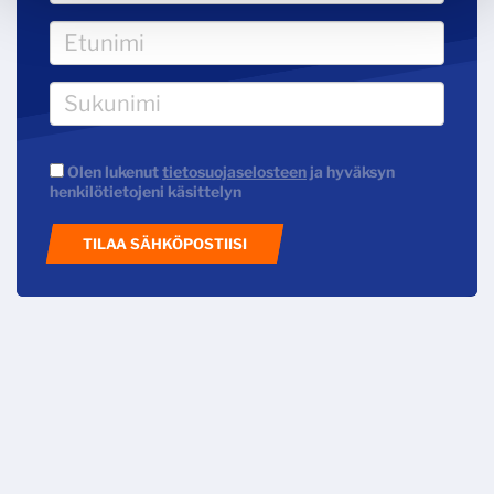
Olen lukenut
tietosuojaselosteen
ja hyväksyn
henkilötietojeni käsittelyn
TILAA SÄHKÖPOSTIISI