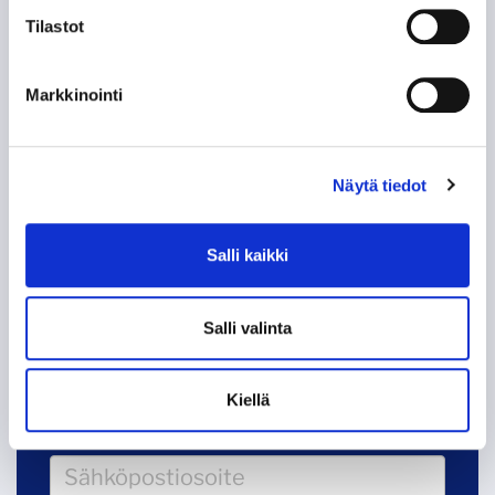
HISTORIIKKI!
Tilastot
KAMPPAILU TAMPEREEN HERRUUDESTA 50
VUOTTA SITTEN
Markkinointi
KUN TAPPARA ZSKA:N KAATOI
Näytä tiedot
KOHTI AMMATTILAISUUTTA, OSA 2: EUROOPAN
LIIGA
Salli kaikki
KOHTI AMMATTILAISUUTTA, OSA 1:
AMMATTIMIEHET ASIALLE
Salli valinta
Kiellä
Tappara uutiskirje