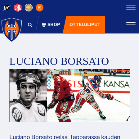
Na
OTTELULIPUT
Na
LUCIANO BORSATO
Luciano Borsato pelasi Tapparassa kauden