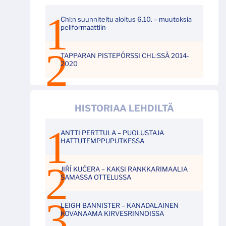
Chl:n suunniteltu aloitus 6.10. – muutoksia
peliformaattiin
TAPPARAN PISTEPÖRSSI CHL:SSÄ 2014-
2020
HISTORIAA LEHDILTÄ
ANTTI PERTTULA – PUOLUSTAJA
HATTUTEMPPUPUTKESSA
JIŘÍ KUČERA – KAKSI RANKKARIMAALIA
SAMASSA OTTELUSSA
LEIGH BANNISTER – KANADALAINEN
KOVANAAMA KIRVESRINNOISSA