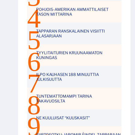
POHJOIS-AMERIKAN AMMATTILAISET
TASON MITTARINA
TAPPARAN RANSKALAINEN VISIITTI
ALASARJAAN
TYYLITAITURIEN KRUUNAAMATON
KUNINGAS
ILPO KAUHASEN 188 MINUUTTIA
JULKISUUTTA
TUNTEMATTOMAMPI TARINA
TAKAVUOSILTA
NE KUULUISAT “KUUSKASIT”
SIIRTOSOTKU: JAROMIR ŠINDEL TAPPARAAN