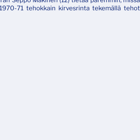
aran Seppo Mäkinen (12) tietää paremmin, missä
 1970-71 tehokkain kirvesrinta tekemällä tehot