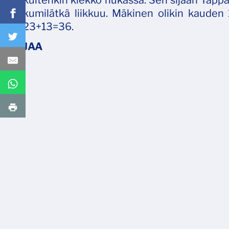
kuitenkin kiekko hukassa. Sen sijaan Tapp
kumilätkä liikkuu. Mäkinen olikin kauden
23+13=36.