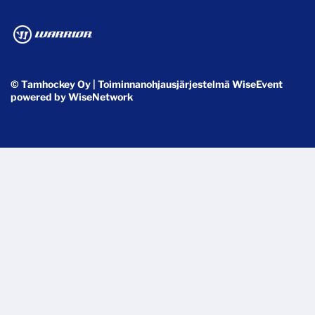
© Tamhockey Oy
| Toiminnanohjausjärjestelmä
WiseEvent
powered by
WiseNetwork