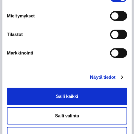
TUNTEMATTOMAMPI TARINA TAKAVUOSILTA
Mieltymykset
NE KUULUISAT “KUUSKASIT”
SIIRTOSOTKU: JAROMIR ŠINDEL TAPPARAAN
Tilastot
60-VUOTISJUHLAKIRJAN KYNNYKSELLÄ VANHA
Markkinointi
HISTORIIKKI!
KAMPPAILU TAMPEREEN HERRUUDESTA 50
VUOTTA SITTEN
Näytä tiedot
KUN TAPPARA ZSKA:N KAATOI
Salli kaikki
KOHTI AMMATTILAISUUTTA, OSA 2: EUROOPAN
LIIGA
Salli valinta
KOHTI AMMATTILAISUUTTA, OSA 1: