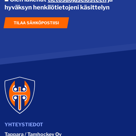
hyväksyn henkilötietojeni käsittelyn
TILAA SÄHKÖPOSTIISI
YHTEYSTIEDOT
Tappara / Tamhockey Oy