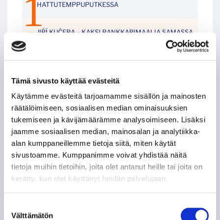
HATTUTEMPPUPUTKESSA
JIŘÍ KUČERA – KAKSI RANKKARIMAALIA SAMASSA
OTTELUSSA
LEIGH BANNISTER – KANADALAINEN KOVANAAMA
KIRVESRINNOISSA
Tämä sivusto käyttää evästeitä
Käytämme evästeitä tarjoamamme sisällön ja mainosten
POHJOIS-AMERIKAN AMMATTILAISET TASON
räätälöimiseen, sosiaalisen median ominaisuuksien
MITTARINA
tukemiseen ja kävijämäärämme analysoimiseen. Lisäksi
jaamme sosiaalisen median, mainosalan ja analytiikka-
TAPPARAN RANSKALAINEN VISIITTI ALASARJAAN
alan kumppaneillemme tietoja siitä, miten käytät
sivustoamme. Kumppanimme voivat yhdistää näitä
TYYLITAITURIEN KRUUNAAMATON KUNINGAS
tietoja muihin tietoihin, joita olet antanut heille tai joita on
kerätty, kun olet käyttänyt heidän palvelujaan.
ILPO KAUHASEN 188 MINUUTTIA JULKISUUTTA
Suostumuksen
Välttämätön
valinta