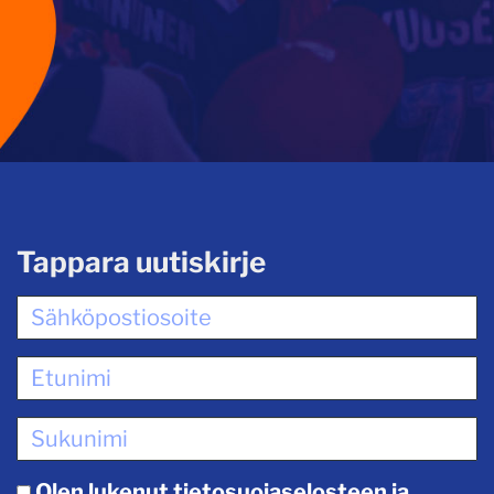
Tappara uutiskirje
Olen lukenut
tietosuojaselosteen
ja