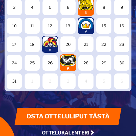
7
3
4
5
6
8
9
K
14
10
11
12
13
15
16
V
19
17
18
20
21
22
23
V
27
24
25
26
28
29
30
K
31
1
2
3
4
5
6
OSTA OTTELULIPUT TÄSTÄ
OTTELUKALENTERI