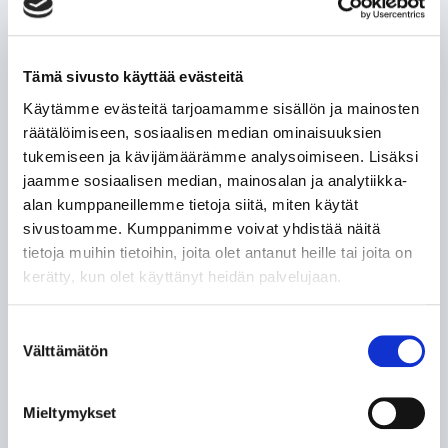
POHJOIS-AMERIKAN AMMATTILAISET TASON
MITTARINA
Tämä sivusto käyttää evästeitä
TAPPARAN RANSKALAINEN VISIITTI ALASARJAAN
Käytämme evästeitä tarjoamamme sisällön ja mainosten
räätälöimiseen, sosiaalisen median ominaisuuksien
tukemiseen ja kävijämäärämme analysoimiseen. Lisäksi
TYYLITAITURIEN KRUUNAAMATON KUNINGAS
jaamme sosiaalisen median, mainosalan ja analytiikka-
alan kumppaneillemme tietoja siitä, miten käytät
ILPO KAUHASEN 188 MINUUTTIA JULKISUUTTA
sivustoamme. Kumppanimme voivat yhdistää näitä
tietoja muihin tietoihin, joita olet antanut heille tai joita on
TUNTEMATTOMAMPI TARINA TAKAVUOSILTA
kerätty, kun olet käyttänyt heidän palvelujaan.
NE KUULUISAT “KUUSKASIT”
Suostumuksen
Välttämätön
valinta
SIIRTOSOTKU: JAROMIR ŠINDEL TAPPARAAN
Mieltymykset
60-VUOTISJUHLAKIRJAN KYNNYKSELLÄ VANHA