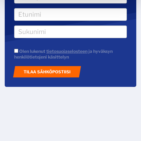
Olen lukenut
tietosuojaselosteen
ja hyväksyn
henkilötietojeni käsittelyn
TILAA SÄHKÖPOSTIISI