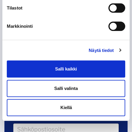
HISTORIIKKI!
Tilastot
KAMPPAILU TAMPEREEN HERRUUDESTA 50
VUOTTA SITTEN
Markkinointi
KUN TAPPARA ZSKA:N KAATOI
Näytä tiedot
KOHTI AMMATTILAISUUTTA, OSA 2: EUROOPAN
LIIGA
Salli kaikki
KOHTI AMMATTILAISUUTTA, OSA 1:
AMMATTIMIEHET ASIALLE
Salli valinta
Kiellä
Tappara uutiskirje