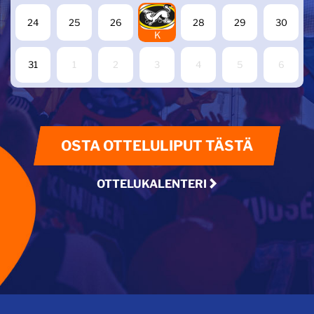
27
24
25
26
28
29
30
K
31
1
2
3
4
5
6
OSTA OTTELULIPUT TÄSTÄ
OTTELUKALENTERI