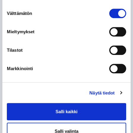
Suostumuksen
Välttämätön
valinta
ILPO KAUHASEN 188 MINUUTTIA JULKISUUTTA
Mieltymykset
TUNTEMATTOMAMPI TARINA TAKAVUOSILTA
NE KUULUISAT “KUUSKASIT”
Tilastot
SIIRTOSOTKU: JAROMIR ŠINDEL TAPPARAAN
Markkinointi
60-VUOTISJUHLAKIRJAN KYNNYKSELLÄ VANHA
HISTORIIKKI!
Näytä tiedot
KAMPPAILU TAMPEREEN HERRUUDESTA 50
VUOTTA SITTEN
Salli kaikki
KUN TAPPARA ZSKA:N KAATOI
Salli valinta