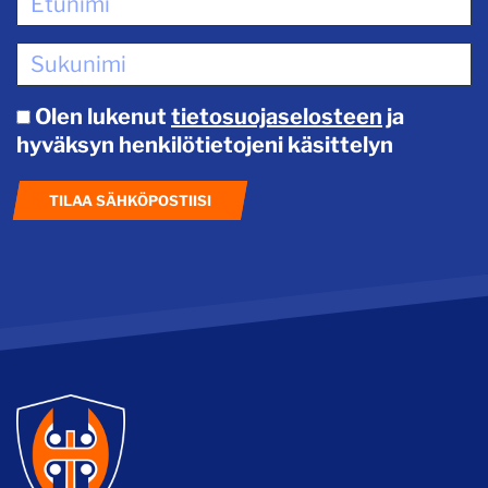
Olen lukenut
tietosuojaselosteen
ja
hyväksyn henkilötietojeni käsittelyn
TILAA SÄHKÖPOSTIISI