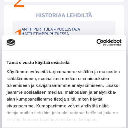
HISTORIAA LEHDILTÄ
ANTTI PERTTULA – PUOLUSTAJA
HATTUTEMPPUPUTKESSA
JIŘÍ KUČERA – KAKSI RANKKARIMAALIA SAMASSA
OTTELUSSA
Tämä sivusto käyttää evästeitä
LEIGH BANNISTER – KANADALAINEN KOVANAAMA
Käytämme evästeitä tarjoamamme sisällön ja mainosten
KIRVESRINNOISSA
räätälöimiseen, sosiaalisen median ominaisuuksien
tukemiseen ja kävijämäärämme analysoimiseen. Lisäksi
POHJOIS-AMERIKAN AMMATTILAISET TASON
jaamme sosiaalisen median, mainosalan ja analytiikka-
MITTARINA
alan kumppaneillemme tietoja siitä, miten käytät
sivustoamme. Kumppanimme voivat yhdistää näitä
TAPPARAN RANSKALAINEN VISIITTI ALASARJAAN
tietoja muihin tietoihin, joita olet antanut heille tai joita on
kerätty, kun olet käyttänyt heidän palvelujaan.
TYYLITAITURIEN KRUUNAAMATON KUNINGAS