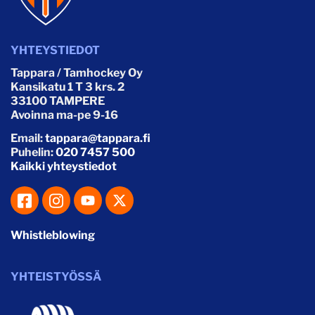
YHTEYSTIEDOT
Tappara / Tamhockey Oy
Kansikatu 1 T 3 krs. 2
33100 TAMPERE
Avoinna ma-pe 9-16
Email:
tappara@tappara.fi
Puhelin:
020 7457 500
Kaikki yhteystiedot
Whistleblowing
YHTEISTYÖSSÄ