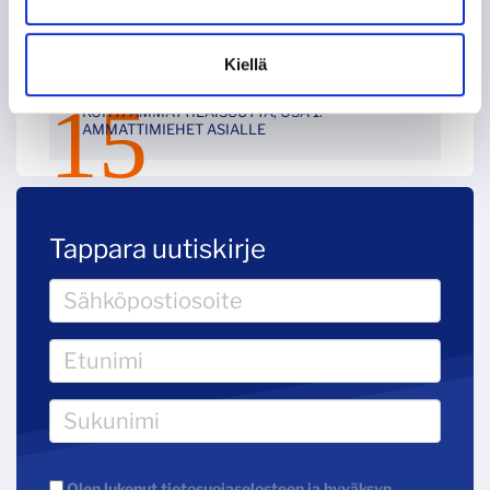
KOHTI AMMATTILAISUUTTA, OSA 2: EUROOPAN
LIIGA
Kiellä
KOHTI AMMATTILAISUUTTA, OSA 1:
AMMATTIMIEHET ASIALLE
Tappara uutiskirje
Olen lukenut
tietosuojaselosteen
ja hyväksyn