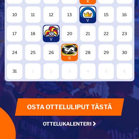
K
14
10
11
12
13
15
16
V
19
17
18
20
21
22
23
V
27
24
25
26
28
29
30
K
31
1
2
3
4
5
6
OSTA OTTELULIPUT TÄSTÄ
OTTELUKALENTERI