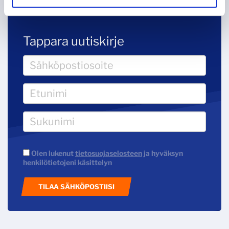
Tappara uutiskirje
Olen lukenut
tietosuojaselosteen
ja hyväksyn
henkilötietojeni käsittelyn
TILAA SÄHKÖPOSTIISI