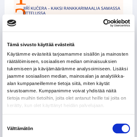
JIŘÍ KUČERA – KAKSI RANKKARIMAALIA SAMASSA
OTTELUSSA
LEIGH BANNISTER – KANADALAINEN KOVANAAMA
KIRVESRINNOISSA
Tämä sivusto käyttää evästeitä
POHJOIS-AMERIKAN AMMATTILAISET TASON
Käytämme evästeitä tarjoamamme sisällön ja mainosten
MITTARINA
räätälöimiseen, sosiaalisen median ominaisuuksien
tukemiseen ja kävijämäärämme analysoimiseen. Lisäksi
TAPPARAN RANSKALAINEN VISIITTI ALASARJAAN
jaamme sosiaalisen median, mainosalan ja analytiikka-
alan kumppaneillemme tietoja siitä, miten käytät
sivustoamme. Kumppanimme voivat yhdistää näitä
TYYLITAITURIEN KRUUNAAMATON KUNINGAS
tietoja muihin tietoihin, joita olet antanut heille tai joita on
kerätty, kun olet käyttänyt heidän palvelujaan.
ILPO KAUHASEN 188 MINUUTTIA JULKISUUTTA
Suostumuksen
TUNTEMATTOMAMPI TARINA TAKAVUOSILTA
Välttämätön
valinta