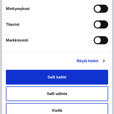
NE KUULUISAT “KUUSKASIT”
Mieltymykset
SIIRTOSOTKU: JAROMIR ŠINDEL TAPPARAAN
Tilastot
60-VUOTISJUHLAKIRJAN KYNNYKSELLÄ VANHA
HISTORIIKKI!
Markkinointi
KAMPPAILU TAMPEREEN HERRUUDESTA 50
VUOTTA SITTEN
Näytä tiedot
KUN TAPPARA ZSKA:N KAATOI
Salli kaikki
KOHTI AMMATTILAISUUTTA, OSA 2: EUROOPAN
LIIGA
Salli valinta
KOHTI AMMATTILAISUUTTA, OSA 1:
AMMATTIMIEHET ASIALLE
Kiellä