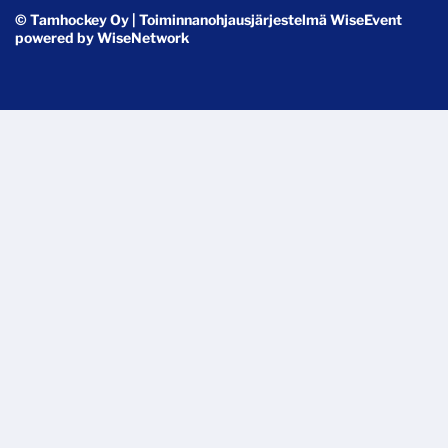
© Tamhockey Oy
| Toiminnanohjausjärjestelmä
WiseEvent
powered by
WiseNetwork