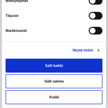
Mieltymykset
SIIRTOSOTKU: JAROMIR ŠINDEL TAPPARAAN
Tilastot
60-VUOTISJUHLAKIRJAN KYNNYKSELLÄ VANHA
HISTORIIKKI!
Markkinointi
KAMPPAILU TAMPEREEN HERRUUDESTA 50
VUOTTA SITTEN
Näytä tiedot
KUN TAPPARA ZSKA:N KAATOI
KOHTI AMMATTILAISUUTTA, OSA 2: EUROOPAN
Salli kaikki
LIIGA
Salli valinta
KOHTI AMMATTILAISUUTTA, OSA 1:
AMMATTIMIEHET ASIALLE
Kiellä