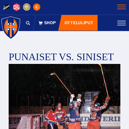
Na
OTTELULIPUT
Na
PUNAISET VS. SINISET