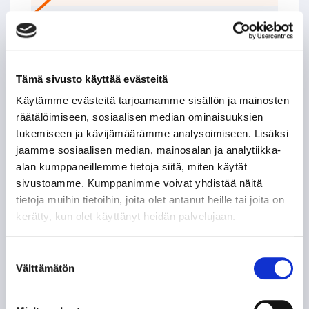
LEIGH BANNISTER – KANADALAINEN KOVANAAMA
KIRVESRINNOISSA
POHJOIS-AMERIKAN AMMATTILAISET TASON
Tämä sivusto käyttää evästeitä
MITTARINA
Käytämme evästeitä tarjoamamme sisällön ja mainosten
räätälöimiseen, sosiaalisen median ominaisuuksien
TAPPARAN RANSKALAINEN VISIITTI ALASARJAAN
tukemiseen ja kävijämäärämme analysoimiseen. Lisäksi
jaamme sosiaalisen median, mainosalan ja analytiikka-
TYYLITAITURIEN KRUUNAAMATON KUNINGAS
alan kumppaneillemme tietoja siitä, miten käytät
sivustoamme. Kumppanimme voivat yhdistää näitä
tietoja muihin tietoihin, joita olet antanut heille tai joita on
ILPO KAUHASEN 188 MINUUTTIA JULKISUUTTA
kerätty, kun olet käyttänyt heidän palvelujaan.
TUNTEMATTOMAMPI TARINA TAKAVUOSILTA
Suostumuksen
Välttämätön
valinta
NE KUULUISAT “KUUSKASIT”