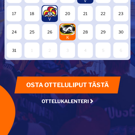
V
19
17
18
20
21
22
23
V
27
24
25
26
28
29
30
K
31
1
2
3
4
5
6
OSTA OTTELULIPUT TÄSTÄ
OTTELUKALENTERI