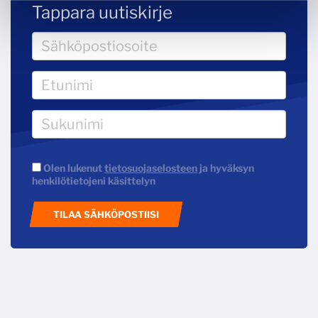
Tappara uutiskirje
Olen lukenut
tietosuojaselosteen
ja hyväksyn
henkilötietojeni käsittelyn
TILAA SÄHKÖPOSTIISI