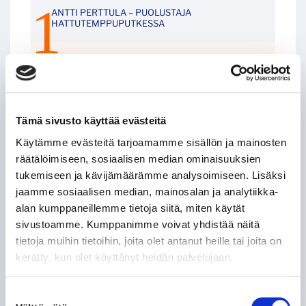
ANTTI PERTTULA – PUOLUSTAJA
HATTUTEMPPUPUTKESSA
JIŘÍ KUČERA – KAKSI RANKKARIMAALIA SAMASSA
OTTELUSSA
LEIGH BANNISTER – KANADALAINEN KOVANAAMA
Tämä sivusto käyttää evästeitä
KIRVESRINNOISSA
Käytämme evästeitä tarjoamamme sisällön ja mainosten
räätälöimiseen, sosiaalisen median ominaisuuksien
POHJOIS-AMERIKAN AMMATTILAISET TASON
MITTARINA
tukemiseen ja kävijämäärämme analysoimiseen. Lisäksi
jaamme sosiaalisen median, mainosalan ja analytiikka-
alan kumppaneillemme tietoja siitä, miten käytät
TAPPARAN RANSKALAINEN VISIITTI ALASARJAAN
sivustoamme. Kumppanimme voivat yhdistää näitä
tietoja muihin tietoihin, joita olet antanut heille tai joita on
TYYLITAITURIEN KRUUNAAMATON KUNINGAS
kerätty, kun olet käyttänyt heidän palvelujaan.
ILPO KAUHASEN 188 MINUUTTIA JULKISUUTTA
Suostumuksen