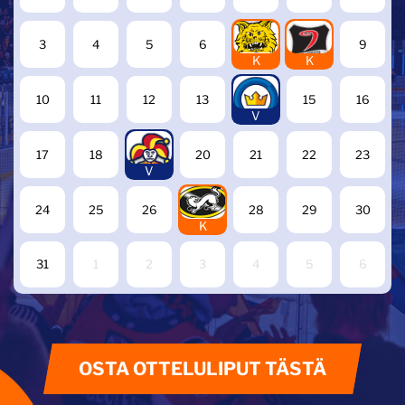
7
8
3
4
5
6
9
K
K
14
10
11
12
13
15
16
V
19
17
18
20
21
22
23
V
27
24
25
26
28
29
30
K
31
1
2
3
4
5
6
OSTA OTTELULIPUT TÄSTÄ