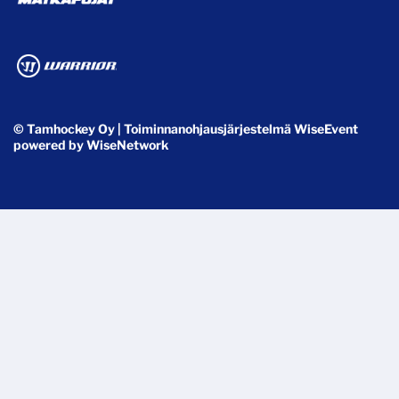
© Tamhockey Oy
| Toiminnanohjausjärjestelmä
WiseEvent
powered by
WiseNetwork