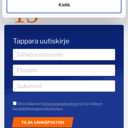
Kiellä
KOHTI AMMATTILAISUUTTA, OSA 1:
AMMATTIMIEHET ASIALLE
Tappara uutiskirje
Olen lukenut
tietosuojaselosteen
ja hyväksyn
henkilötietojeni käsittelyn
TILAA SÄHKÖPOSTIISI