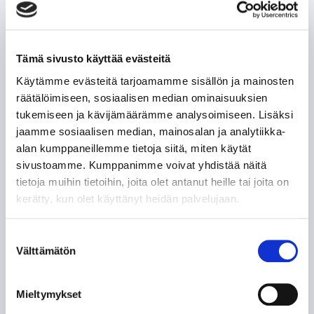
POHJOIS-AMERIKAN AMMATTILAISET TASON
MITTARINA
Tämä sivusto käyttää evästeitä
Käytämme evästeitä tarjoamamme sisällön ja mainosten
TAPPARAN RANSKALAINEN VISIITTI ALASARJAAN
räätälöimiseen, sosiaalisen median ominaisuuksien
tukemiseen ja kävijämäärämme analysoimiseen. Lisäksi
TYYLITAITURIEN KRUUNAAMATON KUNINGAS
jaamme sosiaalisen median, mainosalan ja analytiikka-
alan kumppaneillemme tietoja siitä, miten käytät
ILPO KAUHASEN 188 MINUUTTIA JULKISUUTTA
sivustoamme. Kumppanimme voivat yhdistää näitä
tietoja muihin tietoihin, joita olet antanut heille tai joita on
kerätty, kun olet käyttänyt heidän palvelujaan.
TUNTEMATTOMAMPI TARINA TAKAVUOSILTA
Suostumuksen
NE KUULUISAT “KUUSKASIT”
Välttämätön
valinta
SIIRTOSOTKU: JAROMIR ŠINDEL TAPPARAAN
Mieltymykset