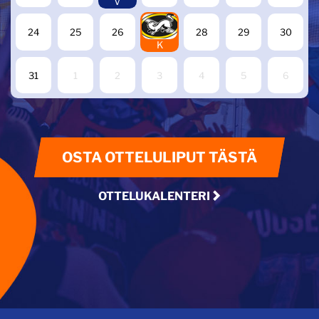
V
27
24
25
26
28
29
30
K
31
1
2
3
4
5
6
OSTA OTTELULIPUT TÄSTÄ
OTTELUKALENTERI