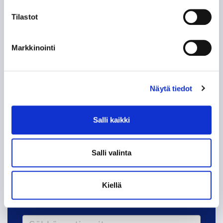
60-VUOTISJUHLAKIRJAN KYNNYKSELLÄ VANHA
HISTORIIKKI!
Tilastot
KAMPPAILU TAMPEREEN HERRUUDESTA 50
Markkinointi
VUOTTA SITTEN
KUN TAPPARA ZSKA:N KAATOI
Näytä tiedot
KOHTI AMMATTILAISUUTTA, OSA 2: EUROOPAN
LIIGA
Salli kaikki
KOHTI AMMATTILAISUUTTA, OSA 1:
AMMATTIMIEHET ASIALLE
Salli valinta
Kiellä
Tappara uutiskirje