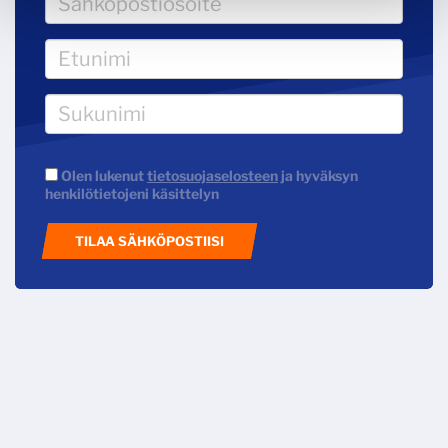
Olen lukenut
tietosuojaselosteen
ja hyväksyn
henkilötietojeni käsittelyn
TILAA SÄHKÖPOSTIISI