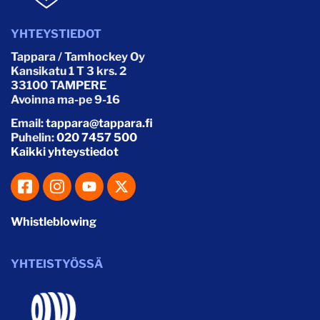
YHTEYSTIEDOT
Tappara / Tamhockey Oy
Kansikatu 1 T 3 krs. 2
33100 TAMPERE
Avoinna ma-pe 9-16
Email:
tappara@tappara.fi
Puhelin:
020 7457 500
Kaikki yhteystiedot
Whistleblowing
YHTEISTYÖSSÄ