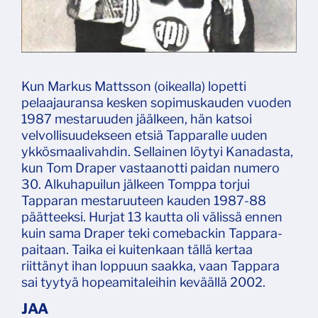
Kun Markus Mattsson (oikealla) lopetti
pelaajauransa kesken sopimuskauden vuoden
1987 mestaruuden jäälkeen, hän katsoi
velvollisuudekseen etsiä Tapparalle uuden
ykkösmaalivahdin. Sellainen löytyi Kanadasta,
kun Tom Draper vastaanotti paidan numero
30. Alkuhapuilun jälkeen Tomppa torjui
Tapparan mestaruuteen kauden 1987-88
päätteeksi. Hurjat 13 kautta oli välissä ennen
kuin sama Draper teki comebackin Tappara-
paitaan. Taika ei kuitenkaan tällä kertaa
riittänyt ihan loppuun saakka, vaan Tappara
sai tyytyä hopeamitaleihin keväällä 2002.