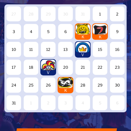
27
28
29
30
31
1
2
7
8
3
4
5
6
9
K
K
14
10
11
12
13
15
16
V
19
17
18
20
21
22
23
V
27
24
25
26
28
29
30
K
31
1
2
3
4
5
6