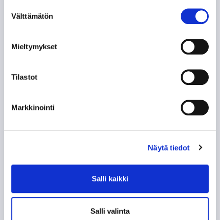
Suostumuksen
ILPO KAUHASEN 188 MINUUTTIA JULKISUUTTA
Välttämätön
valinta
TUNTEMATTOMAMPI TARINA TAKAVUOSILTA
Mieltymykset
NE KUULUISAT “KUUSKASIT”
Tilastot
SIIRTOSOTKU: JAROMIR ŠINDEL TAPPARAAN
Markkinointi
60-VUOTISJUHLAKIRJAN KYNNYKSELLÄ VANHA
HISTORIIKKI!
Näytä tiedot
KAMPPAILU TAMPEREEN HERRUUDESTA 50
VUOTTA SITTEN
Salli kaikki
KUN TAPPARA ZSKA:N KAATOI
Salli valinta