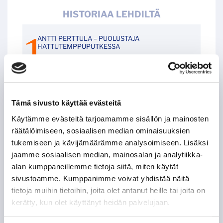
HISTORIAA LEHDILTÄ
ANTTI PERTTULA – PUOLUSTAJA
HATTUTEMPPUPUTKESSA
JIŘÍ KUČERA – KAKSI RANKKARIMAALIA SAMASSA
OTTELUSSA
Tämä sivusto käyttää evästeitä
LEIGH BANNISTER – KANADALAINEN KOVANAAMA
KIRVESRINNOISSA
Käytämme evästeitä tarjoamamme sisällön ja mainosten
räätälöimiseen, sosiaalisen median ominaisuuksien
tukemiseen ja kävijämäärämme analysoimiseen. Lisäksi
POHJOIS-AMERIKAN AMMATTILAISET TASON
MITTARINA
jaamme sosiaalisen median, mainosalan ja analytiikka-
alan kumppaneillemme tietoja siitä, miten käytät
sivustoamme. Kumppanimme voivat yhdistää näitä
TAPPARAN RANSKALAINEN VISIITTI ALASARJAAN
tietoja muihin tietoihin, joita olet antanut heille tai joita on
kerätty, kun olet käyttänyt heidän palvelujaan.
TYYLITAITURIEN KRUUNAAMATON KUNINGAS