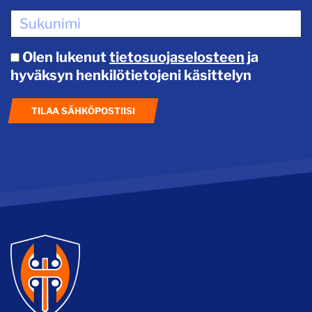
Olen lukenut
tietosuojaselosteen
ja
hyväksyn henkilötietojeni käsittelyn
TILAA SÄHKÖPOSTIISI