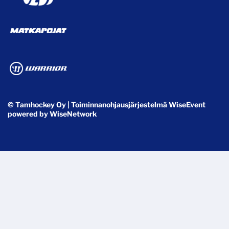
© Tamhockey Oy
| Toiminnanohjausjärjestelmä
WiseEvent
powered by
WiseNetwork