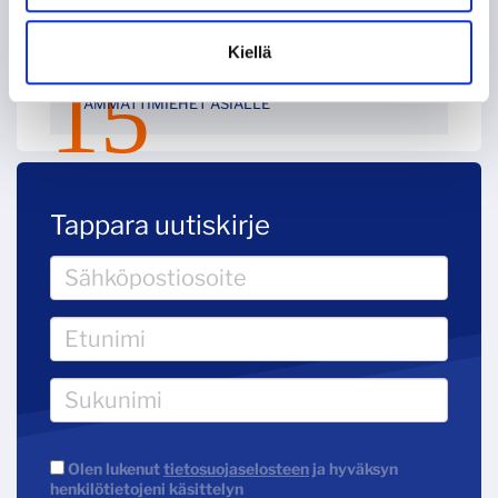
KOHTI AMMATTILAISUUTTA, OSA 2: EUROOPAN
LIIGA
Kiellä
KOHTI AMMATTILAISUUTTA, OSA 1:
AMMATTIMIEHET ASIALLE
Tappara uutiskirje
Olen lukenut
tietosuojaselosteen
ja hyväksyn
henkilötietojeni käsittelyn