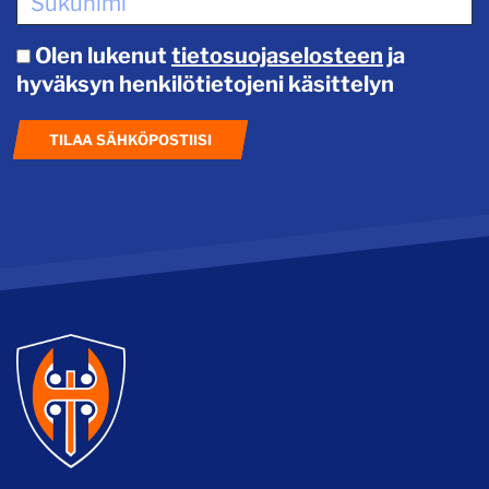
Olen lukenut
tietosuojaselosteen
ja
hyväksyn henkilötietojeni käsittelyn
TILAA SÄHKÖPOSTIISI