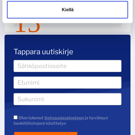
Kiellä
KOHTI AMMATTILAISUUTTA, OSA 1:
AMMATTIMIEHET ASIALLE
Tappara uutiskirje
Olen lukenut
tietosuojaselosteen
ja hyväksyn
henkilötietojeni käsittelyn