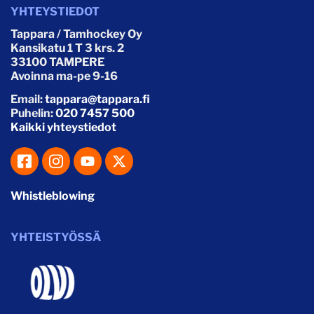
YHTEYSTIEDOT
Tappara / Tamhockey Oy
Kansikatu 1 T 3 krs. 2
33100 TAMPERE
Avoinna ma-pe 9-16
Email:
tappara@tappara.fi
Puhelin:
020 7457 500
Kaikki yhteystiedot
Whistleblowing
YHTEISTYÖSSÄ