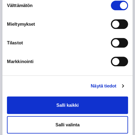
Välttämätön
valinta
TUNTEMATTOMAMPI TARINA TAKAVUOSILTA
Mieltymykset
NE KUULUISAT “KUUSKASIT”
Tilastot
SIIRTOSOTKU: JAROMIR ŠINDEL TAPPARAAN
Markkinointi
60-VUOTISJUHLAKIRJAN KYNNYKSELLÄ VANHA
HISTORIIKKI!
Näytä tiedot
KAMPPAILU TAMPEREEN HERRUUDESTA 50
VUOTTA SITTEN
Salli kaikki
KUN TAPPARA ZSKA:N KAATOI
Salli valinta
KOHTI AMMATTILAISUUTTA, OSA 2: EUROOPAN
LIIGA