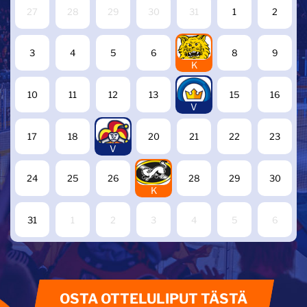
27
28
29
30
31
1
2
7
3
4
5
6
8
9
K
14
10
11
12
13
15
16
V
19
17
18
20
21
22
23
V
27
24
25
26
28
29
30
K
31
1
2
3
4
5
6
OSTA OTTELULIPUT TÄSTÄ