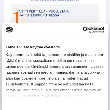
ANTTI PERTTULA – PUOLUSTAJA
HATTUTEMPPUPUTKESSA
JIŘÍ KUČERA – KAKSI RANKKARIMAALIA SAMASSA
OTTELUSSA
LEIGH BANNISTER – KANADALAINEN KOVANAAMA
Tämä sivusto käyttää evästeitä
KIRVESRINNOISSA
Käytämme evästeitä tarjoamamme sisällön ja mainosten
räätälöimiseen, sosiaalisen median ominaisuuksien
POHJOIS-AMERIKAN AMMATTILAISET TASON
tukemiseen ja kävijämäärämme analysoimiseen. Lisäksi
MITTARINA
jaamme sosiaalisen median, mainosalan ja analytiikka-
alan kumppaneillemme tietoja siitä, miten käytät
TAPPARAN RANSKALAINEN VISIITTI ALASARJAAN
sivustoamme. Kumppanimme voivat yhdistää näitä
tietoja muihin tietoihin, joita olet antanut heille tai joita on
kerätty, kun olet käyttänyt heidän palvelujaan.
TYYLITAITURIEN KRUUNAAMATON KUNINGAS
Suostumuksen
ILPO KAUHASEN 188 MINUUTTIA JULKISUUTTA