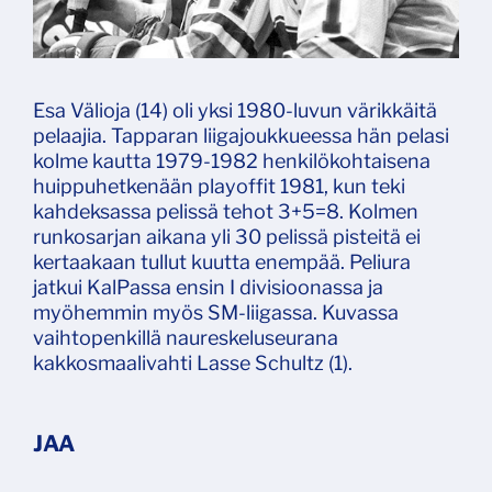
Esa Välioja (14) oli yksi 1980-luvun värikkäitä
pelaajia. Tapparan liigajoukkueessa hän pelasi
kolme kautta 1979-1982 henkilökohtaisena
huippuhetkenään playoffit 1981, kun teki
kahdeksassa pelissä tehot 3+5=8. Kolmen
runkosarjan aikana yli 30 pelissä pisteitä ei
kertaakaan tullut kuutta enempää. Peliura
jatkui KalPassa ensin I divisioonassa ja
myöhemmin myös SM-liigassa. Kuvassa
vaihtopenkillä naureskeluseurana
kakkosmaalivahti Lasse Schultz (1).