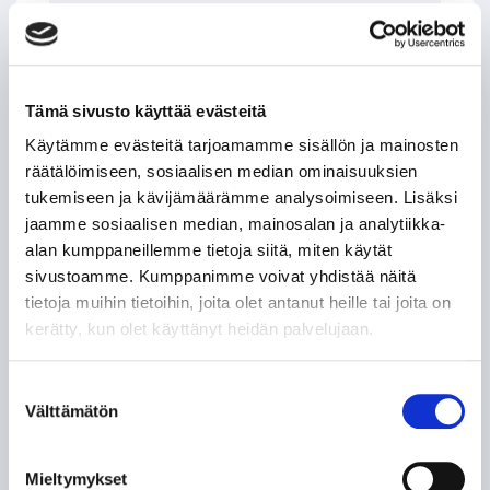
LEIGH BANNISTER – KANADALAINEN KOVANAAMA
KIRVESRINNOISSA
POHJOIS-AMERIKAN AMMATTILAISET TASON
MITTARINA
Tämä sivusto käyttää evästeitä
Käytämme evästeitä tarjoamamme sisällön ja mainosten
TAPPARAN RANSKALAINEN VISIITTI ALASARJAAN
räätälöimiseen, sosiaalisen median ominaisuuksien
tukemiseen ja kävijämäärämme analysoimiseen. Lisäksi
jaamme sosiaalisen median, mainosalan ja analytiikka-
TYYLITAITURIEN KRUUNAAMATON KUNINGAS
alan kumppaneillemme tietoja siitä, miten käytät
sivustoamme. Kumppanimme voivat yhdistää näitä
ILPO KAUHASEN 188 MINUUTTIA JULKISUUTTA
tietoja muihin tietoihin, joita olet antanut heille tai joita on
kerätty, kun olet käyttänyt heidän palvelujaan.
TUNTEMATTOMAMPI TARINA TAKAVUOSILTA
Suostumuksen
Välttämätön
NE KUULUISAT “KUUSKASIT”
valinta
SIIRTOSOTKU: JAROMIR ŠINDEL TAPPARAAN
Mieltymykset