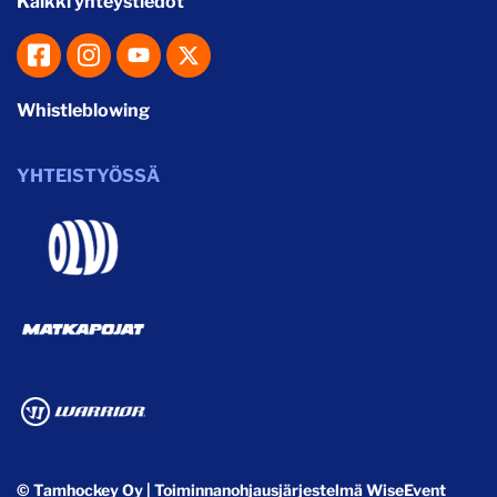
Kaikki yhteystiedot
Whistleblowing
YHTEISTYÖSSÄ
© Tamhockey Oy
| Toiminnanohjausjärjestelmä
WiseEvent