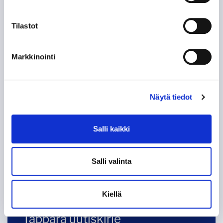
60-VUOTISJUHLAKIRJAN KYNNYKSELLÄ VANHA
Tilastot
HISTORIIKKI!
Markkinointi
KAMPPAILU TAMPEREEN HERRUUDESTA 50
VUOTTA SITTEN
KUN TAPPARA ZSKA:N KAATOI
Näytä tiedot
KOHTI AMMATTILAISUUTTA, OSA 2: EUROOPAN
Salli kaikki
LIIGA
KOHTI AMMATTILAISUUTTA, OSA 1:
Salli valinta
AMMATTIMIEHET ASIALLE
Kiellä
Tappara uutiskirje