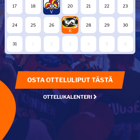
19
17
18
20
21
22
23
V
27
24
25
26
28
29
30
K
31
1
2
3
4
5
6
OSTA OTTELULIPUT TÄSTÄ
OTTELUKALENTERI