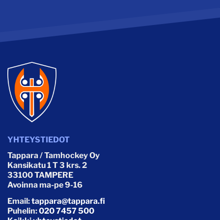
YHTEYSTIEDOT
Tappara / Tamhockey Oy
Kansikatu 1 T 3 krs. 2
33100 TAMPERE
Avoinna ma-pe 9-16
Email:
tappara@tappara.fi
Puhelin:
020 7457 500