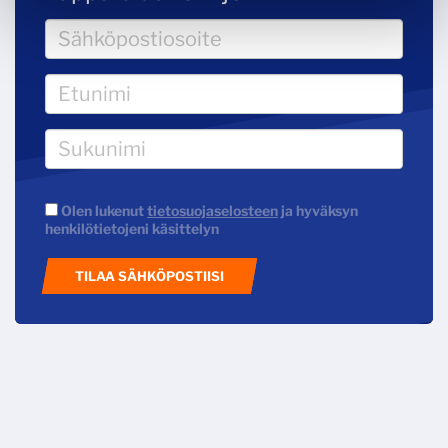
Olen lukenut
tietosuojaselosteen
ja hyväksyn
henkilötietojeni käsittelyn
TILAA SÄHKÖPOSTIISI