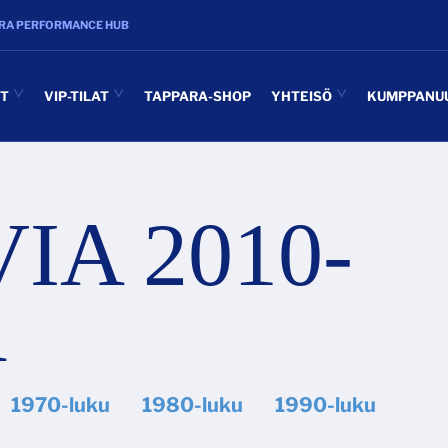
RA PERFORMANCE HUB
UT
VIP-TILAT
TAPPARA-SHOP
YHTEISÖ
KUMPPANU
IA 2010-
A
1970-luku
1980-luku
1990-luku