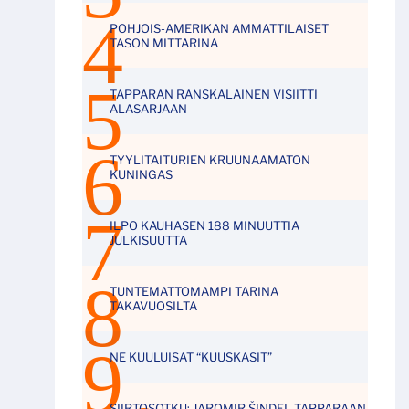
POHJOIS-AMERIKAN AMMATTILAISET
TASON MITTARINA
TAPPARAN RANSKALAINEN VISIITTI
ALASARJAAN
TYYLITAITURIEN KRUUNAAMATON
KUNINGAS
ILPO KAUHASEN 188 MINUUTTIA
JULKISUUTTA
TUNTEMATTOMAMPI TARINA
TAKAVUOSILTA
NE KUULUISAT “KUUSKASIT”
SIIRTOSOTKU: JAROMIR ŠINDEL TAPPARAAN