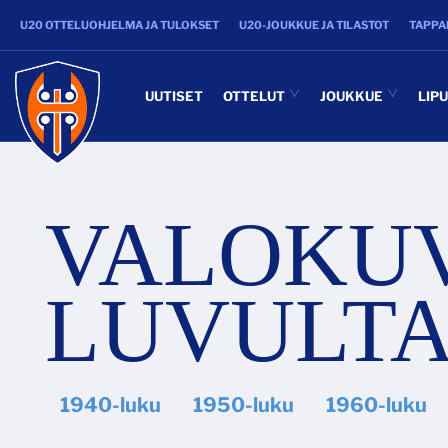
U20 OTTELUOHJELMA JA TULOKSET
U20-JOUKKUE JA TILASTOT
TAPPA
UUTISET
OTTELUT
JOUKKUE
LIP
VALOKUV
LUVULT
1940-luku
1950-luku
1960-luku