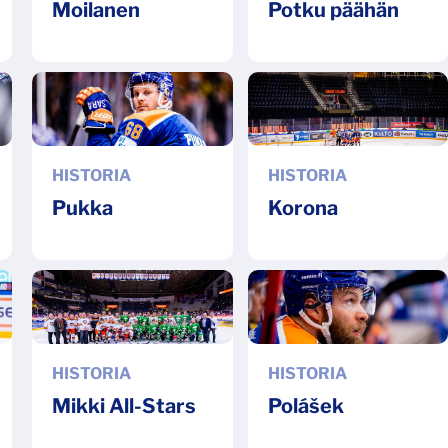
Moilanen
Potku päähän
HISTORIA
HISTORIA
Pukka
Korona
HISTORIA
HISTORIA
Mikki All-Stars
Polášek