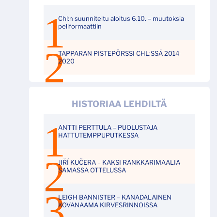
Chl:n suunniteltu aloitus 6.10. – muutoksia
peliformaattiin
TAPPARAN PISTEPÖRSSI CHL:SSÄ 2014-
2020
HISTORIAA LEHDILTÄ
ANTTI PERTTULA – PUOLUSTAJA
HATTUTEMPPUPUTKESSA
JIŘÍ KUČERA – KAKSI RANKKARIMAALIA
SAMASSA OTTELUSSA
LEIGH BANNISTER – KANADALAINEN
KOVANAAMA KIRVESRINNOISSA