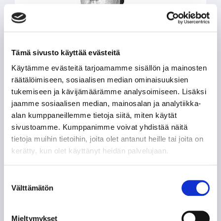
Tämä sivusto käyttää evästeitä
Käytämme evästeitä tarjoamamme sisällön ja mainosten
HISTORIA
räätälöimiseen, sosiaalisen median ominaisuuksien
Ojanen
tukemiseen ja kävijämäärämme analysoimiseen. Lisäksi
jaamme sosiaalisen median, mainosalan ja analytiikka-
alan kumppaneillemme tietoja siitä, miten käytät
sivustoamme. Kumppanimme voivat yhdistää näitä
tietoja muihin tietoihin, joita olet antanut heille tai joita on
kerätty, kun olet käyttänyt heidän palvelujaan.
Suostumuksen
Välttämätön
valinta
HISTORIA
Numminen
Mieltymykset